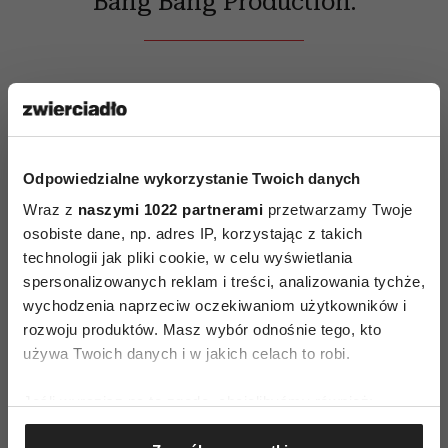
Bang Bang Production.
Odpowiedzialne wykorzystanie Twoich danych
Wraz z
naszymi 1022 partnerami
przetwarzamy Twoje
osobiste dane, np. adres IP, korzystając z takich
technologii jak pliki cookie, w celu wyświetlania
spersonalizowanych reklam i treści, analizowania tychże,
AUTOPROMOCJA
wychodzenia naprzeciw oczekiwaniom użytkowników i
rozwoju produktów. Masz wybór odnośnie tego, kto
używa Twoich danych i w jakich celach to robi.
Jeśli wyrazisz na to zgodę, chcielibyśmy również:
Gromadzić dane dotyczące Twojej lokalizacji