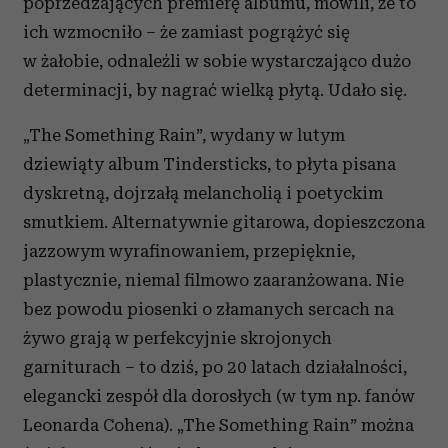
poprzedzających premierę albumu, mówili, że to
ich wzmocniło – że zamiast pogrążyć się
w żałobie, odnaleźli w sobie wystarczająco dużo
determinacji, by nagrać wielką płytą. Udało się.
„The Something Rain”, wydany w lutym
dziewiąty album Tindersticks, to płyta pisana
dyskretną, dojrzałą melancholią i poetyckim
smutkiem. Alternatywnie gitarowa, dopieszczona
jazzowym wyrafinowaniem, przepięknie,
plastycznie, niemal filmowo zaaranżowana. Nie
bez powodu piosenki o złamanych sercach na
żywo grają w perfekcyjnie skrojonych
garniturach – to dziś, po 20 latach działalności,
elegancki zespół dla dorosłych (w tym np. fanów
Leonarda Cohena). „The Something Rain” można