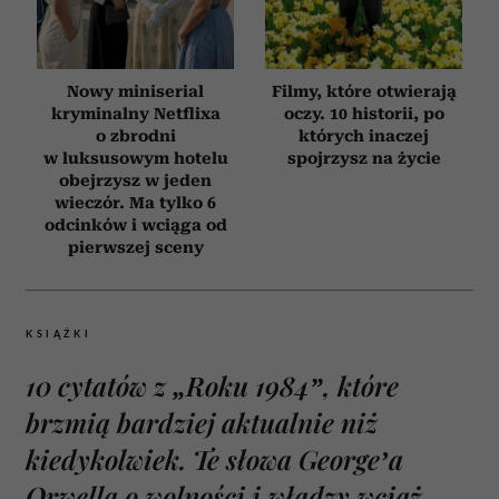
Nowy miniserial
Filmy, które otwierają
kryminalny Netflixa
oczy. 10 historii, po
o zbrodni
których inaczej
w luksusowym hotelu
spojrzysz na życie
obejrzysz w jeden
wieczór. Ma tylko 6
odcinków i wciąga od
pierwszej sceny
KSIĄŻKI
10 cytatów z „Roku 1984”, które
brzmią bardziej aktualnie niż
kiedykolwiek. Te słowa George’a
Orwella o wolności i władzy wciąż