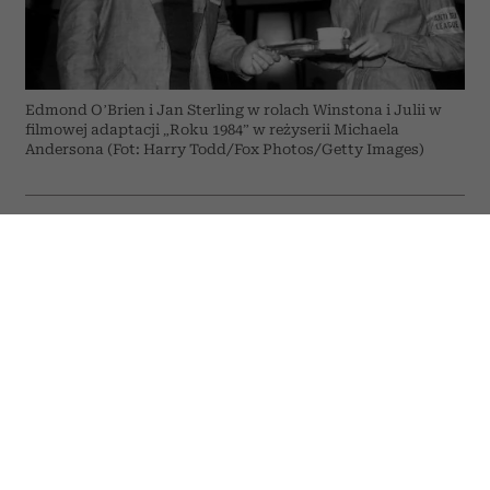
Edmond O’Brien i Jan Sterling w rolach Winstona i Julii w
filmowej adaptacji „Roku 1984” w reżyserii Michaela
Andersona (Fot: Harry Todd/Fox Photos/Getty Images)
ODSŁUCHAJ ARTYKUŁ
00:00
07:28
Choć od pierwszego wydania „Roku 1984”
minęło już ponad siedemdziesiąt lat,