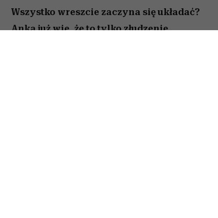
Wszystko wreszcie zaczyna się układać?
Anka już wie, że to tylko złudzenie.
Totalnie nieperfekcyjna pani domu
próbuje ogarnąć chaos codzienności,
rodzinne wyzwania i własne marzenia –
problem w tym, że nic nie idzie zgodnie z
planem. Zwiastun nowej komedii z
Magdaleną Popławską właśnie trafił do
sieci. Zobacz, jak Anka walczy z
chaosem, który ma zdecydowanie lepszą
kondycję niż ona.
Perfekcyjne życie jest