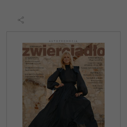
korzystasz z naszej witryny, udostępniamy partnerom
społecznościowym, reklamowym i analitycznym.
Partnerzy mogą połączyć te informacje z innymi danymi
otrzymanymi od Ciebie lub uzyskanymi podczas
korzystania z ich usług.
AUTOPROMOCJA