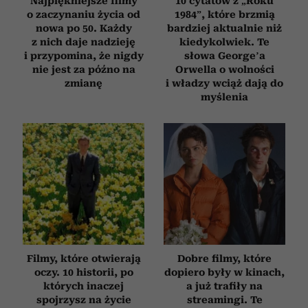
Najpiękniejsze filmy
10 cytatów z „Roku
o zaczynaniu życia od
1984”, które brzmią
nowa po 50. Każdy
bardziej aktualnie niż
z nich daje nadzieję
kiedykolwiek. Te
i przypomina, że nigdy
słowa George’a
nie jest za późno na
Orwella o wolności
zmianę
i władzy wciąż dają do
myślenia
Filmy, które otwierają
Dobre filmy, które
oczy. 10 historii, po
dopiero były w kinach,
których inaczej
a już trafiły na
spojrzysz na życie
streamingi. Te