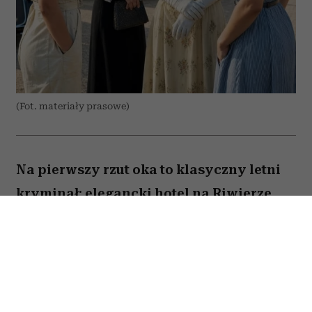
(Fot. materiały prasowe)
Na pierwszy rzut oka to klasyczny letni
kryminał: elegancki hotel na Riwierze
Francuskiej, martwy prokurator i lista
podejrzanych, która z każdą minutą tylko
się wydłuża. Ale już po kilku scenach
widać, że miniserial „Lato 1936” gra w
zupełnie inną grę niż typowe „kto zabił?”.