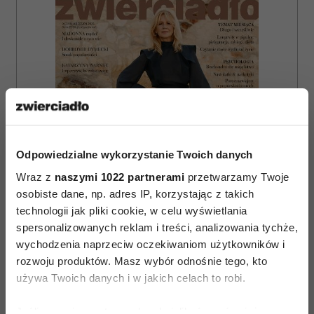
Odpowiedzialne wykorzystanie Twoich danych
Wraz z
naszymi 1022 partnerami
przetwarzamy Twoje
osobiste dane, np. adres IP, korzystając z takich
technologii jak pliki cookie, w celu wyświetlania
spersonalizowanych reklam i treści, analizowania tychże,
wychodzenia naprzeciw oczekiwaniom użytkowników i
ZAMÓW
rozwoju produktów. Masz wybór odnośnie tego, kto
używa Twoich danych i w jakich celach to robi.
WYDANIE DRUKOWANE
Jeśli wyrazisz na to zgodę, chcielibyśmy również: