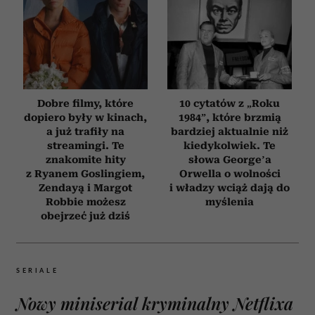
Dobre filmy, które
10 cytatów z „Roku
dopiero były w kinach,
1984”, które brzmią
a już trafiły na
bardziej aktualnie niż
streamingi. Te
kiedykolwiek. Te
znakomite hity
słowa George’a
z Ryanem Goslingiem,
Orwella o wolności
Zendayą i Margot
i władzy wciąż dają do
Robbie możesz
myślenia
obejrzeć już dziś
SERIALE
Nowy miniserial kryminalny Netflixa