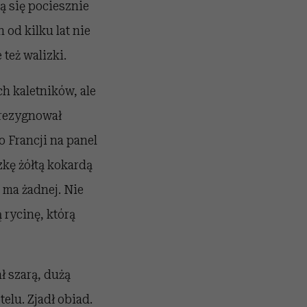
ją się pociesznie
 od kilku lat nie
 też walizki.
h kaletników, ale
zrezygnował
o Francji na panel
zkę żółtą kokardą
e ma żadnej. Nie
 rycinę, którą
ł szarą, dużą
elu. Zjadł obiad.