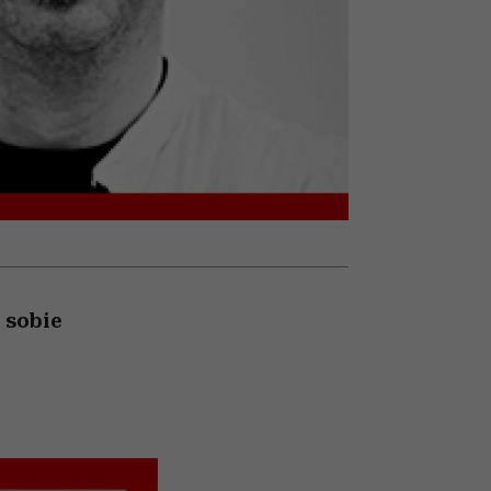
olarów
żegnają się eleganckie osoby
 sobie