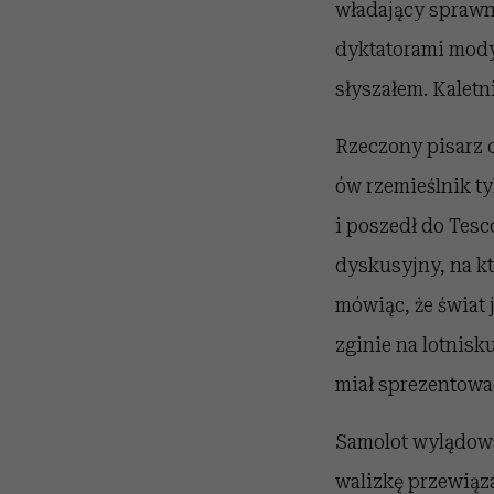
władający sprawni
dyktatorami mody.
słyszałem. Kaletni
Rzeczony pisarz c
ów rzemieślnik ty
i poszedł do Tesc
dyskusyjny, na kt
mówiąc, że świat j
zginie na lotnisku
miał sprezentowa
Samolot wylądował
walizkę przewiąza