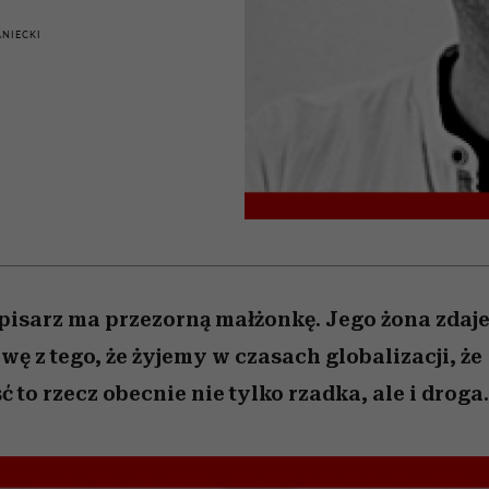
 5,
Raport Lyst ujawnił
Miller s. 5, odc. 6]
trafiła do grona
skuteczne
kosztuje to tysiące d
wśród widzów
najpopularniejszych seriali
najbardziej pożądane
NIECKI
ubrania i marki sezonu
Netflixa
pisarz ma przezorną małżonkę. Jego żona zdaje
ę z tego, że żyjemy w czasach globalizacji, że
to rzecz obecnie nie tylko rzadka, ale i droga.