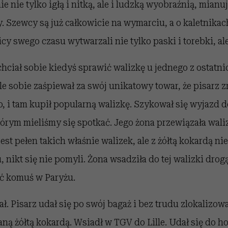
e nie tylko igłą i nitką, ale i ludzką wyobraźnią, mianu
 Szewcy są już całkowicie na wymarciu, a o kaletnikach
cy swego czasu wytwarzali nie tylko paski i torebki, ale
hciał sobie kiedyś sprawić walizkę u jednego z ostatnic
le sobie zaśpiewał za swój unikatowy towar, że pisarz 
o, i tam kupił popularną walizkę. Szykował się wyjazd d
órym mieliśmy się spotkać. Jego żona przewiązała wali
est pełen takich właśnie walizek, ale z żółtą kokardą ni
, nikt się nie pomyli. Żona wsadziła do tej walizki drogą
ć komuś w Paryżu.
. Pisarz udał się po swój bagaż i bez trudu zlokalizowa
ną żółtą kokardą. Wsiadł w TGV do Lille. Udał się do hot