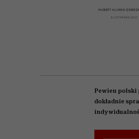
kawę z Kasią Miller”, s.
rozczarowują
odc. 7]
HUBERT KLIMKO-DOBRZA
8 LISTOPADA 2012
Pewien polski 
dokładnie spraw
indywidualność 