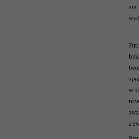
się
wyd
Fun
był
two
spo
w k
naw
awa
a z
Św