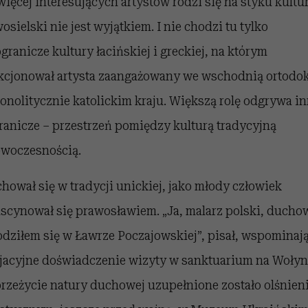
ięcej interesujących artystów rodzi się na styku kultur
sielski nie jest wyjątkiem. I nie chodzi tu tylko
granicze kultury łacińskiej i greckiej, na którym
kcjonował artysta zaangażowany we wschodnią ortodok
onolitycznie katolickim kraju. Większą rolę odgrywa i
ranicze – przestrzeń pomiędzy kulturą tradycyjną
owoczesnością.
hował się w tradycji unickiej, jako młody człowiek
ascynował się prawosławiem. „Ja, malarz polski, ducho
odziłem się w Ławrze Poczajowskiej”, pisał, wspominaj
cjacyjne doświadczenie wizyty w sanktuarium na Wołyn
przeżycie natury duchowej uzupełnione zostało olśnie