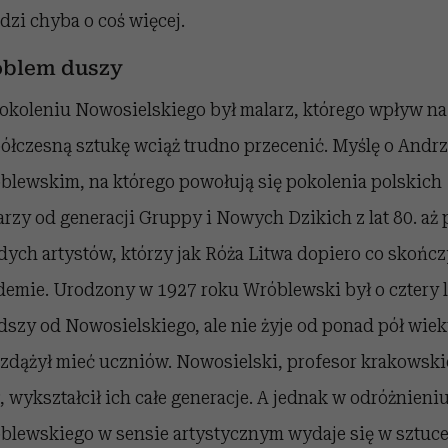
dzi chyba o coś więcej.
oblem duszy
okoleniu Nowosielskiego był malarz, którego wpływ na
ółczesną sztukę wciąż trudno przecenić. Myślę o Andrz
blewskim, na którego powołują się pokolenia polskich
arzy od generacji Gruppy i Nowych Dzikich z lat 80. aż 
dych artystów, którzy jak Róża Litwa dopiero co skończ
demie. Urodzony w 1927 roku Wróblewski był o cztery l
dszy od Nowosielskiego, ale nie żyje od ponad pół wiek
 zdążył mieć uczniów. Nowosielski, profesor krakowski
, wykształcił ich całe generacje. A jednak w odróżnieni
blewskiego w sensie artystycznym wydaje się w sztuc