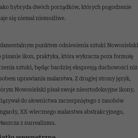
 jako hybryda dwóch porządków, których pogodzenie
aje się niemal niemożliwe.
damentalnym punktem odniesienia sztuki Nowosielsk
o pisanie ikon, praktyka, która wykracza poza formułę
rzenia sztuki, będąc bardziej ekspresją duchowości niż
sobem uprawiania malarstwa. Z drugiej strony język,
tórym Nowosielski pisał swoje nieortodoksyjne ikony,
iązywał do słownictwa zaczerpniętego z zasobów
ngardy, XX-wiecznego malarstwa abstrakcyjnego,
właszcza z surrealizmu.
iatło wewnętrzne