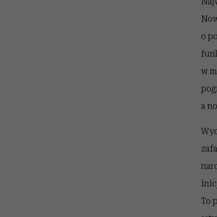
Najw
Nowo
o po
fun
w m
pog
a n
Wyc
zaf
nar
ini
To 