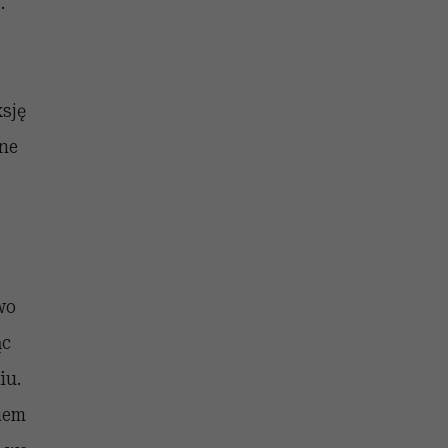
.
sję
nne
wo
ąc
iu.
niem