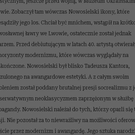
ystycznym, jeszcze przed wojną, w Muzeum Ukraiński
wie. Zobaczył tam wówczas Nowosielski ikony, które
esądziły jego los. Chciał być mnichem, wstąpił na krótk
wosławnej ławry we Lwowie, ostatecznie został jednak
arzem. Przed debiutującym w latach 40. artystą otwiera
 horyzonty modernizmu, które wówczas wyglądały na
skończone. Nowosielski był blisko Tadeusza Kantora,
zulonego na awangardowe estetyki. A z całym swoim
oleniem został poddany brutalnej presji socrealizmu z 
serwatywnym neoklasycyzmem zaprzężonym w służbę
agandy. Nowosielski należał do tych, którzy oparli się 
sji. Nie pozostał za to niewrażliwy na możliwości ofero
yście przez modernizm i awangardę. Jego sztuka narodz