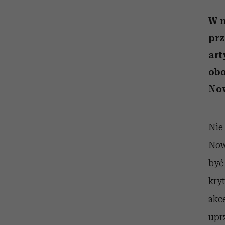
sezon jesień-zima 2026
kawę z Kasią Miller”, s.
Auschwitz
odc. 7]
W 
prz
art
obo
Now
Nie 
Now
być
kry
akc
upr