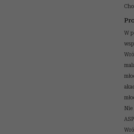
Cho
Pr
W p
wsp
Wró
mal
mło
aka
mło
Nie
ASP
Wró