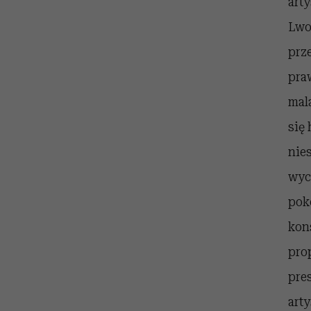
art
Lwo
prz
pra
mal
się
nie
wyc
pok
kon
prop
pre
art