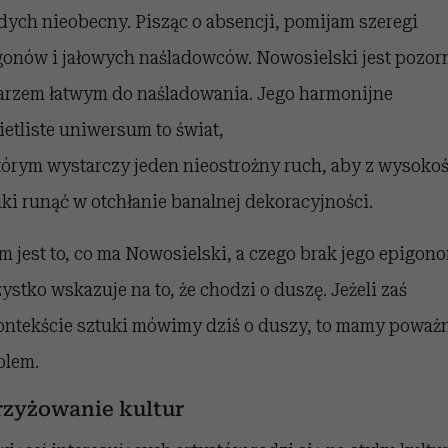
dych nieobecny. Pisząc o absencji, pomijam szeregi
gonów i jałowych naśladowców. Nowosielski jest pozor
arzem łatwym do naśladowania. Jego harmonijne
ietliste uniwersum to świat,
tórym wystarczy jeden nieostrożny ruch, aby z wysokoś
uki runąć w otchłanie banalnej dekoracyjności.
m jest to, co ma Nowosielski, a czego brak jego epigon
stko wskazuje na to, że chodzi o duszę. Jeżeli zaś
ontekście sztuki mówimy dziś o duszy, to mamy poważ
blem.
rzyżowanie kultur