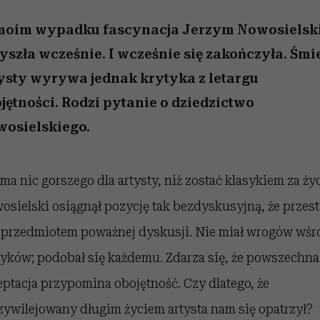
/27
 5,
zupełny brak ogłady
wśród najchętniej
Miller s. 5, odc. 6]
artystkę
girls”
pierwszy zwiast
oglądanych na Netflixie
moim wypadku fascynacja Jerzym Nowosielsk
yszła wcześnie. I wcześnie się zakończyła. Śmi
ysty wyrywa jednak krytyka z letargu
jętności. Rodzi pytanie o dziedzictwo
osielskiego.
ma nic gorszego dla artysty, niż zostać klasykiem za życ
osielski osiągnął pozycję tak bezdyskusyjną, że przest
 przedmiotem poważnej dyskusji. Nie miał wrogów wśr
tyków; podobał się każdemu. Zdarza się, że powszechna
eptacja przypomina obojętność. Czy dlatego, że
zywilejowany długim życiem artysta nam się opatrzył?