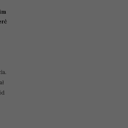
un
Raport Lyst ujawnił
najbardziej pożądane
im
ubrania i marki sezonu
erć
ia.
ał
ód