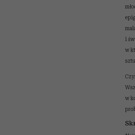
mło
epi
mal
i św
w k
szt
Czy
Wszy
w k
pro
Sk