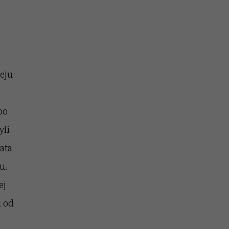
eju
po
yli
ata
u.
ej
u od
e