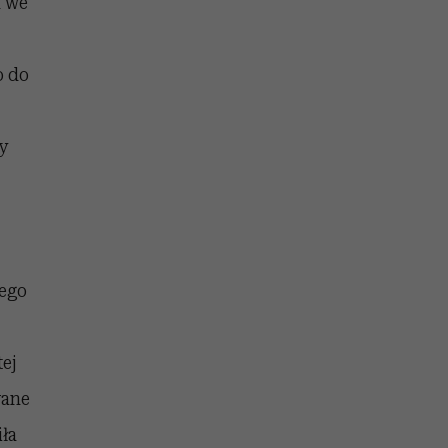
m we
o do
ły
jego
tej
wane
iła