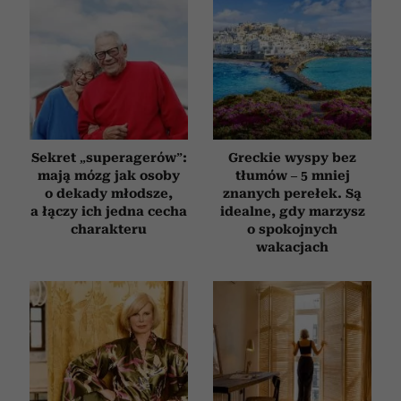
społecznościowym, reklamowym i analitycznym.
Partnerzy mogą połączyć te informacje z innymi danymi
otrzymanymi od Ciebie lub uzyskanymi podczas
korzystania z ich usług.
Sekret „superagerów”:
Greckie wyspy bez
mają mózg jak osoby
tłumów – 5 mniej
o dekady młodsze,
znanych perełek. Są
a łączy ich jedna cecha
idealne, gdy marzysz
charakteru
o spokojnych
wakacjach