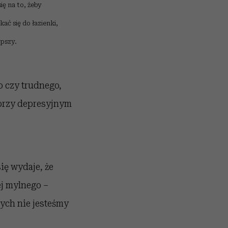
ię na to, żeby
ać się do łazienki,
epszy.
o czy trudnego,
y przy depresyjnym
ię wydaje, że
ej mylnego –
ych nie jesteśmy