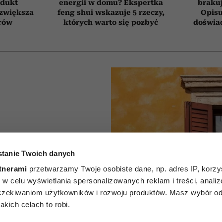
odukt
energii w domu? Ekspertka
brakuj
 zwiększa
feng shui wskazuje 5 rzeczy,
Opisu
rów
których warto się pozbyć
doświad
alkon w
tanie Twoich danych
u. Oto 5
tnerami
przetwarzamy Twoje osobiste dane, np. adres IP, korzys
ie, w celu wyświetlania spersonalizowanych reklam i treści, anali
tóre
zekiwaniom użytkowników i rozwoju produktów. Masz wybór odn
kich celach to robi.
 nawet