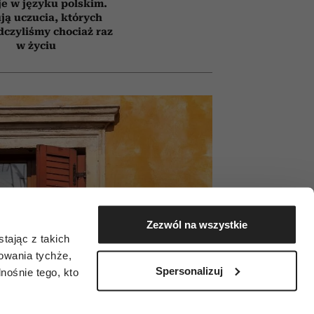
e w języku polskim.
ją uczucia, których
czyliśmy chociaż raz
w życiu
Zezwól na wszystkie
tając z takich
zowania tychże,
Spersonalizuj
ośnie tego, kto