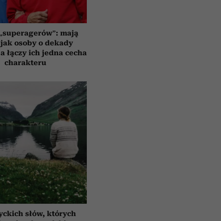
 „superagerów”: mają
jak osoby o dekady
a łączy ich jedna cecha
charakteru
yckich słów, których