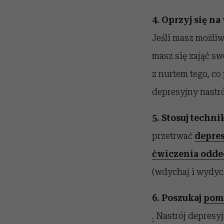
4. Oprzyj się na
Jeśli masz możliw
masz się zająć sw
z nurtem tego, co
depresyjny nastró
5. Stosuj techni
przetrwać
depres
ćwiczenia odd
(wdychaj i wydych
6. Poszukaj
pomo
.
Nastrój depresyj