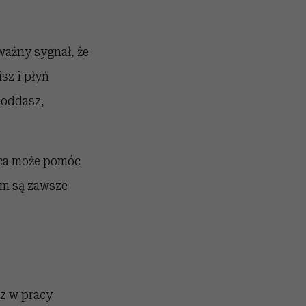
ważny sygnał, że
sz i płyń
poddasz,
ąca może pomóc
m są zawsze
sz w pracy