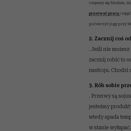
czujemy się fatalnie, z
przerwać pracę
i zają
poćwiczyć jogę przy bi
2. Zacznij coś o
. Jeśli nie możes
zacznij robić to 
nastroju. Chodzi o
3. Rób sobie pr
. Przerwy są soju
jesteśmy produkty
wtedy spada temp
w stanie wyłapać.