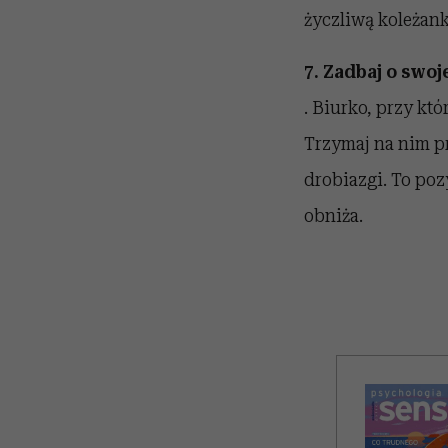
życzliwą koleżankę
7. Zadbaj o swoj
. Biurko, przy kt
Trzymaj na nim prz
drobiazgi. To poz
obniża.