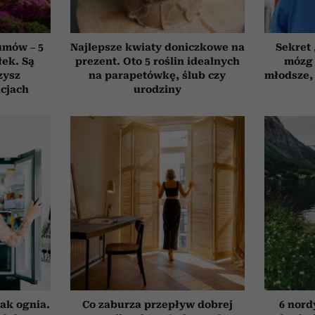
umów – 5
Najlepsze kwiaty doniczkowe na
Sekret
łek. Są
prezent. Oto 5 roślin idealnych
mózg 
zysz
na parapetówkę, ślub czy
młodsze, 
cjach
urodziny
ak ognia.
Co zaburza przepływ dobrej
6 nord