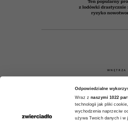
Ten popularny pr
z lodówki drastycznie
ryzyko nowotwo
WNĘTRZA
Kwiaty na b
Odpowiedzialne wykorzys
pełnym słońc
Wraz z
naszymi 1022 par
technologii jak pliki cook
roślin, k
wychodzenia naprzeciw oc
używa Twoich danych i w ja
przetrwają