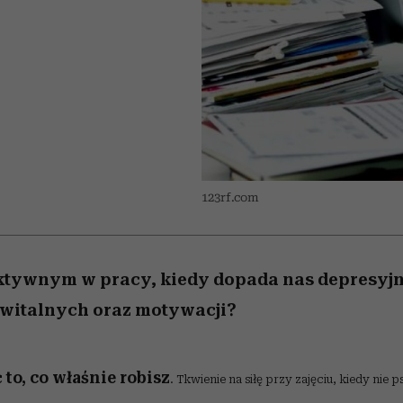
 5,
osób, które biorą na siebie za
powinien znać odpowiedź
Wiemy, gdzie go kupić
Miller s. 5, odc. 6]
sezon jesień–zima 2
mężczyzna jest mn
dużo
reaktywny”
123rf.com
tywnym w pracy, kiedy dopada nas depresyjny
 witalnych oraz motywacji?
ć to, co właśnie robisz
. Tkwienie na siłę przy zajęciu, kiedy nie p