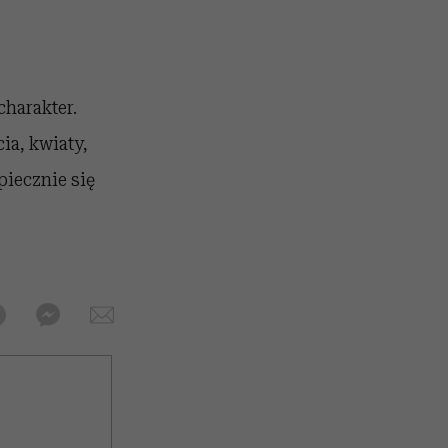
charakter.
cia, kwiaty,
piecznie się