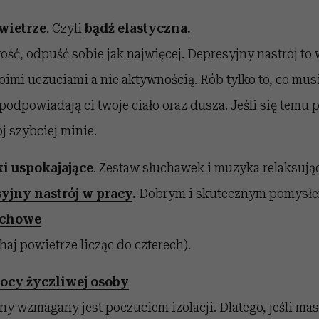
 wietrze
. Czyli
bądź elastyczna.
ość, odpuść sobie jak najwięcej. Depresyjny nastrój to 
oimi uczuciami a nie aktywnością. Rób tylko to, co musi
 podpowiadają ci twoje ciało oraz dusza. Jeśli się temu 
j szybciej minie.
ki uspokajające
. Zestaw słuchawek i muzyka relaksuj
yjny nastrój w pracy
.
Dobrym i skutecznym pomysłe
echowe
aj powietrze licząc do czterech).
cy życzliwej osoby
ny wzmagany jest poczuciem izolacji. Dlatego, jeśli ma