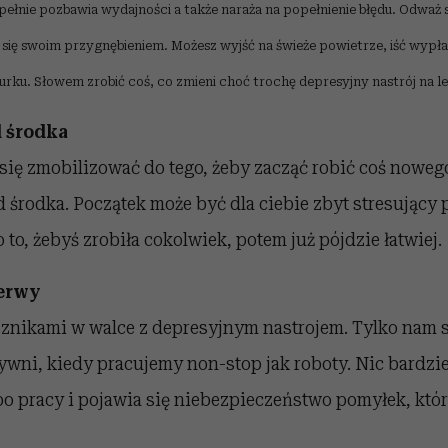
upełnie pozbawia wydajności a także naraża na popełnienie błędu. Odważ s
ć się swoim przygnębieniem. Możesz wyjść na świeże powietrze, iść wypłak
urku. Słowem zrobić coś, co zmieni choć trochę depresyjny nastrój na l
d środka
z się zmobilizować do tego, żeby zacząć robić coś noweg
od środka. Początek może być dla ciebie zbyt stresując
 to, żebyś zrobiła cokolwiek, potem już pójdzie łatwiej.
zerwy
sznikami w walce z depresyjnym nastrojem. Tylko nam s
wni, kiedy pracujemy non-stop jak roboty. Nic bardzi
o pracy i pojawia się niebezpieczeństwo pomyłek, któr