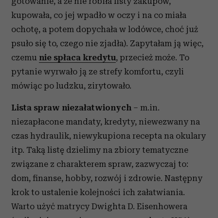
gotowanie, a że nie robiła listy zakupów,
kupowała, co jej wpadło w oczy i na co miała
ochotę, a potem dopychała w lodówce, choć już
psuło się to, czego nie zjadła). Zapytałam ją więc,
czemu
nie spłaca kredytu
, przecież może. To
pytanie wyrwało ją ze strefy komfortu, czyli
mówiąc po ludzku, zirytowało.
Lista spraw niezałatwionych
– m.in.
niezapłacone mandaty, kredyty, niewezwany na
czas hydraulik, niewykupiona recepta na okulary
itp. Taką listę dzielimy na zbiory tematyczne
związane z charakterem spraw, zazwyczaj to:
dom, finanse, hobby, rozwój i zdrowie. Następny
krok to ustalenie kolejności ich załatwiania.
Warto użyć matrycy Dwighta D. Eisenhowera