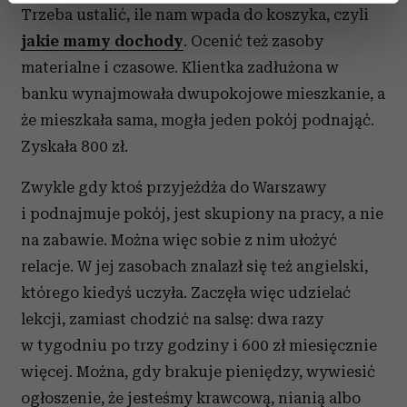
Trzeba ustalić, ile nam wpada do koszyka, czyli
dane są przetwarzane oraz ustaw własne preferencje w
jakie mamy dochody
. Ocenić też zasoby
sekcji szczegółów
. W Deklaracji plików cookie możesz
zmienić lub wycofać swoją zgodę w dowolnej chwili.
materialne i czasowe. Klientka zadłużona w
banku wynajmowała dwupokojowe mieszkanie, a
Wykorzystujemy pliki cookie do spersonalizowania treści
że mieszkała sama, mogła jeden pokój podnająć.
i reklam, aby oferować funkcje społecznościowe i
Zyskała 800 zł.
analizować ruch w naszej witrynie. Informacje o tym, jak
korzystasz z naszej witryny, udostępniamy partnerom
Zwykle gdy ktoś przyjeżdża do Warszawy
społecznościowym, reklamowym i analitycznym.
i podnajmuje pokój, jest skupiony na pracy, a nie
Partnerzy mogą połączyć te informacje z innymi danymi
otrzymanymi od Ciebie lub uzyskanymi podczas
na zabawie. Można więc sobie z nim ułożyć
korzystania z ich usług.
relacje. W jej zasobach znalazł się też angielski,
którego kiedyś uczyła. Zaczęła więc udzielać
lekcji, zamiast chodzić na salsę: dwa razy
w tygodniu po trzy godziny i 600 zł miesięcznie
więcej. Można, gdy brakuje pieniędzy, wywiesić
ogłoszenie, że jesteśmy krawcową, nianią albo