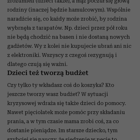
zrozumieli (dzieci także), a mąż poczuł się głową
rodziny (inaczej będzie hamulcowym). Wspólnie
naradźcie się, co każdy może zrobić, by rodzina
wybrnęła z tarapatów. Np. dzieci przez pół roku
nie będą chodzić na basen i nie dostaną nowych
gadżetów. Wy z kolei nie kupujecie ubrań ani nic
z elektroniki. Wszyscy z czegoś rezygnują i
dlatego czują się ważni.
Dzieci też tworzą budżet
Czy tylko ty wkładasz coś do koszyka? Kto
jeszcze tworzy wasz budżet? W sytuacji
kryzysowej wdraża się także dzieci do pomocy.
Nawet pięciolatek może pomóc przy składaniu
prania, a w tym czasie mama zrobi coś, za co
dostanie pieniądze. Im starsze dziecko, tym
szybciej się nauczy, że siedzenie w necie to