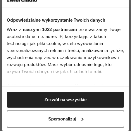
dobra dla wszystkich. Nie byłby sobą, gdyby na
tej zmianie nie zrobił interesu. Otworzył
pensjonat, a wszyscy jego koledzy z pracy
Odpowiedzialne wykorzystanie Twoich danych
kipiący od stresu przyjeżdżają do niego doić
Wraz z
naszymi 1022 partnerami
przetwarzamy Twoje
krowy, biegać za kurami albo robić nalewki.
osobiste dane, np. adres IP, korzystając z takich
technologii jak pliki cookie, w celu wyświetlania
Pracowaliśmy schematem Walta Disneya:
spersonalizowanych reklam i treści, analizowania tychże,
marzyciel, krytyk i realista. Kiedy marzył
wychodzenia naprzeciw oczekiwaniom użytkowników i
o gospodarstwie, słyszał w głowie krytyka: „Po
rozwoju produktów. Masz wybór odnośnie tego, kto
co? Nie wypada! Z wysokiego konia w obornik?”.
używa Twoich danych i w jakich celach to robi.
A kiedy znów był marzycielem, odpływał i nic
Jeśli wyrazisz na to zgodę, chcielibyśmy również:
konkretnego nie mógł zdziałać. Gdy jednak
Gromadzić dane dotyczące Twojej lokalizacji
spojrzał na swoje marzenie z punktu widzenia
Zezwól na wszystkie
geograficznej z dokładnością nawet do kilku metrów
realisty, zaplanował przeprowadzkę i zrealizował
Identyfikować Twoje urządzenie, aktywnie
ją z sukcesem!
analizując charakteryzującego je zbiory danych
Spersonalizuj
(fingerprinting, czyli wirtualny odcisk palca)
Diagnoza zasobów
Dowiedz się więcej odnośnie tego, jak Twoje osobiste