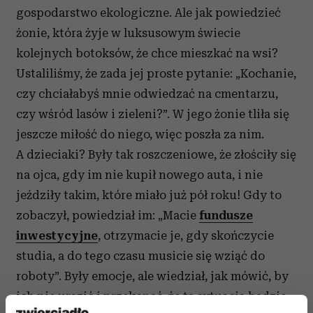
gospodarstwo ekologiczne. Ale jak powiedzieć
żonie, która żyje w luksusowym świecie
kolejnych botoksów, że chce mieszkać na wsi?
Ustaliliśmy, że zada jej proste pytanie: „Kochanie,
czy chciałabyś mnie odwiedzać na cmentarzu,
czy wśród lasów i zieleni?”. W jego żonie tliła się
jeszcze miłość do niego, więc poszła za nim.
A dzieciaki? Były tak roszczeniowe, że złościły się
na ojca, gdy im nie kupił nowego auta, i nie
jeździły takim, które miało już pół roku! Gdy to
zobaczył, powiedział im: „Macie
fundusze
inwestycyjne
, otrzymacie je, gdy skończycie
studia, a do tego czasu musicie się wziąć do
roboty”. Były emocje, ale wiedział, jak mówić, by
ich nie urazić i przekonać, że ta sytuacja będzie