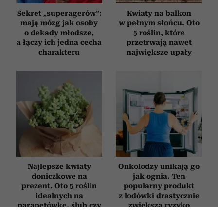
Sekret „superagerów”:
Kwiaty na balkon
mają mózg jak osoby
w pełnym słońcu. Oto
o dekady młodsze,
5 roślin, które
a łączy ich jedna cecha
przetrwają nawet
charakteru
największe upały
Najlepsze kwiaty
Onkolodzy unikają go
doniczkowe na
jak ognia. Ten
prezent. Oto 5 roślin
popularny produkt
idealnych na
z lodówki drastycznie
parapetówkę, ślub czy
zwiększa ryzyko
urodziny
nowotworów