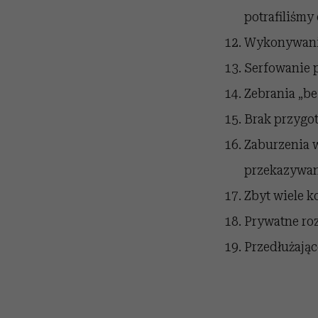
potrafiliśmy
Wykonywanie
Serfowanie p
Zebrania „be
Brak przygo
Zaburzenia w
przekazywan
Zbyt wiele k
Prywatne ro
Przedłużając