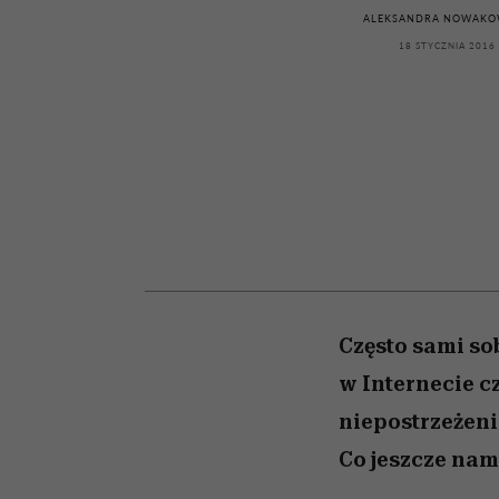
powinien znać odpowi
kawę z Kasią Miller”, s.
weterynarz”
ALEKSANDRA NOWAKO
odc. 7]
18 STYCZNIA 2016
Często sami so
w Internecie c
niepostrzeżeni
Co jeszcze na