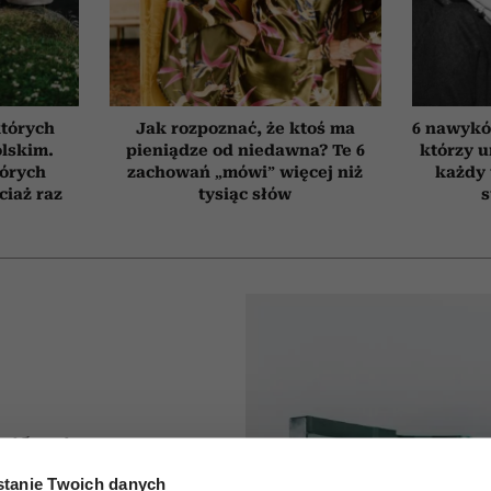
których
Jak rozpoznać, że ktoś ma
6 nawyków
olskim.
pieniądze od niedawna? Te 6
którzy 
tórych
zachowań „mówi” więcej niż
każdy 
ciaż raz
tysiąc słów
s
ikają go
tanie Twoich danych