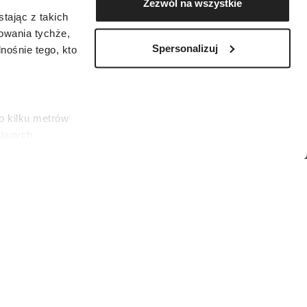
Zezwól na wszystkie
tając z takich
zowania tychże,
Spersonalizuj
ośnie tego, kto
o kilku metrów
 danych
łasne
ać swoją zgodę w
społecznościowe
)
dostępniamy
nformacje z