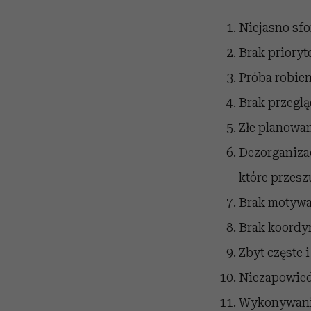
Niejasno
sfo
Brak prioryt
Próba robien
Brak przegl
Złe planowan
Dezorganizac
które przesz
Brak motywa
Brak koordyn
Zbyt częste 
Niezapowied
Wykonywanie