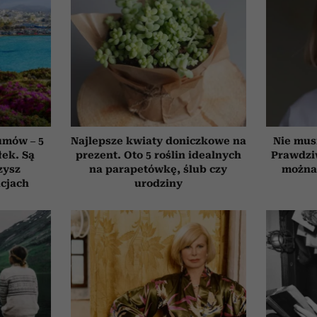
umów – 5
Najlepsze kwiaty doniczkowe na
Nie mus
łek. Są
prezent. Oto 5 roślin idealnych
Prawdzi
zysz
na parapetówkę, ślub czy
można 
cjach
urodziny