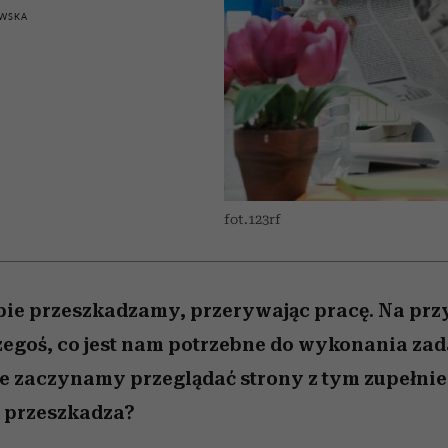
edź
 5,
przekraczają swoje granice
Wiemy, gdzie go kupić
Miller s. 5, odc. 6]
sezon jesień–zima 2
zaskakujący fawo
WSKA
w seksie?
fot.123rf
bie przeszkadzamy, przerywając pracę. Na pr
zegoś, co jest nam potrzebne do wykonania zada
e zaczynamy przeglądać strony z tym zupełni
m przeszkadza?