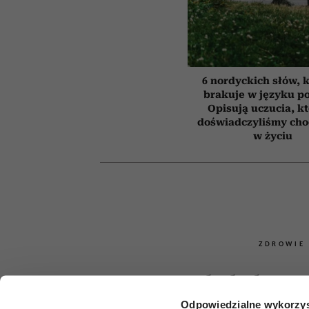
6 nordyckich słów, 
brakuje w języku p
Opisują uczucia, k
doświadczyliśmy cho
w życiu
ZDROWIE
Onkolodzy un
Odpowiedzialne wykorzys