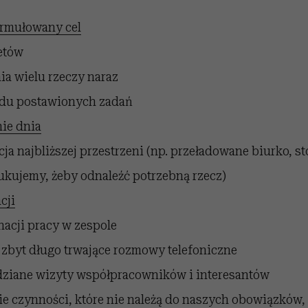
rmułowany cel
etów
ia wielu rzeczy naraz
ądu postawionych zadań
ie dnia
ja najbliższej przestrzeni (np. przeładowane biurko, s
ukujemy, żeby odnaleźć potrzebną rzecz)
cji
acji pracy w zespole
i zbyt długo trwające rozmowy telefoniczne
ziane wizyty współpracowników i interesantów
 czynności, które nie należą do naszych obowiązków, 