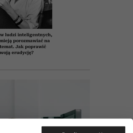
 ludzi inteligentnych,
umieją porozmawiać na
temat. Jak poprawić
woją erudycję?