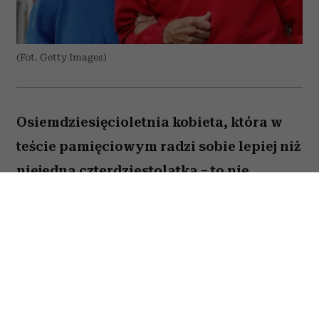
(Fot. Getty Images)
Osiemdziesięcioletnia kobieta, która w
teście pamięciowym radzi sobie lepiej niż
niejedna czterdziestolatka – to nie
wyjątek, lecz zjawisko, które od 25 lat
opisują naukowcy z Northwestern
University. W najnowszej publikacji w
„Alzheimer's & Dementia” zespół ujawnia,
co łączy osoby określane mianem
„superagerów”.