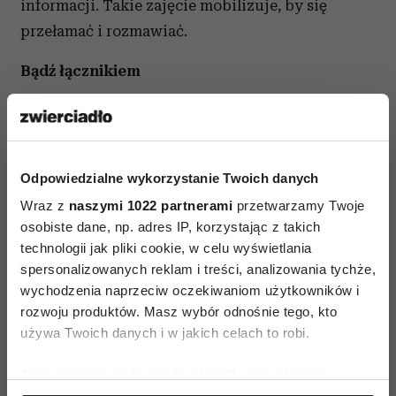
informacji. Takie zajęcie mobilizuje, by się
przełamać i rozmawiać.
Bądź łącznikiem
Bywa też, że problemem jest bycie obiektem
zainteresowania. Dla osoby nieśmiałej sytuacja,
w której ma o sobie opowiadać, jest wyjątkowo
Odpowiedzialne wykorzystanie Twoich danych
stresująca. Można, więc podejść do sprawy
Wraz z
naszymi 1022 partnerami
przetwarzamy Twoje
inaczej i skupić się na początek na zawodowym
osobiste dane, np. adres IP, korzystając z takich
swataniu ludzi. Jeśli np. ktoś szuka
technologii jak pliki cookie, w celu wyświetlania
sprawdzonego elektryka, możemy
spersonalizowanych reklam i treści, analizowania tychże,
podpowiedzieć konkretną osobę.
wychodzenia naprzeciw oczekiwaniom użytkowników i
rozwoju produktów. Masz wybór odnośnie tego, kto
„A kiedy już pokażemy się innym, jako pomocna
używa Twoich danych i w jakich celach to robi.
osoba, być może będą chcieli w przyszłości pomóc
Jeśli wyrazisz na to zgodę, chcielibyśmy również:
nam. Na przykład poznając nas z kimś, kto