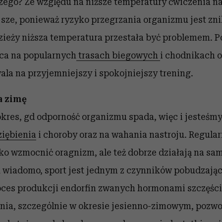
zego? Ze względu na niższe temperatury ćwiczenia na
sze, ponieważ ryzyko przegrzania organizmu jest zni
ieży niższa temperatura przestała być problemem. P
sca na popularnych
trasach biegowych
i chodnikach o
wala na przyjemniejszy i spokojniejszy trening.
a zimę
 okres, gd odporność organizmu spada, więc i jesteśmy
ziębienia
i choroby oraz na wahania nastroju. Regula
lko wzmocnić oragnizm, ale też dobrze działają na s
 wiadomo, sport jest jednym z czynników pobudzają
ces produkcji endorfin zwanych hormonami szczęścia
nia, szczególnie w okresie jesienno-zimowym, pozwo