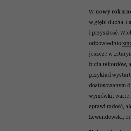
W nowy rok z 
w głębi ducha 1 
i przyszłość. Wi
odpowiednio
zmo
jeszcze w „starym
bicia rekordów, 
przykład wystart
dostosowanym do
wymówki, warto k
sprawi radość, a
Lewandowski, or