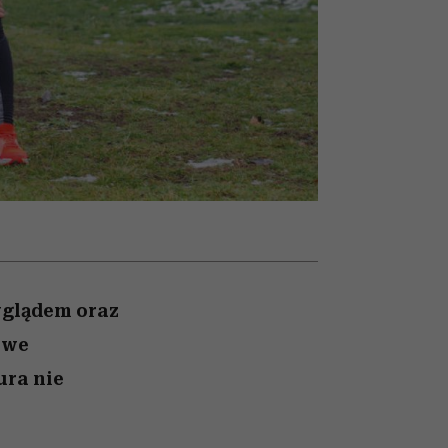
trafiła do grona
najpopularniejszych seriali
Netflixa
yglądem oraz
owe
ura nie