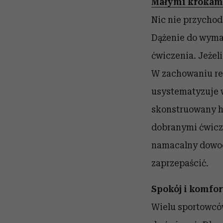
Małymi krokam
Nic nie przychod
Dążenie do wymar
ćwiczenia. Jeżeli
W zachowaniu reg
usystematyzuje w
skonstruowany h
dobranymi ćwicze
namacalny dowod 
zaprzepaścić.
Spokój i komfo
Wielu sportowców