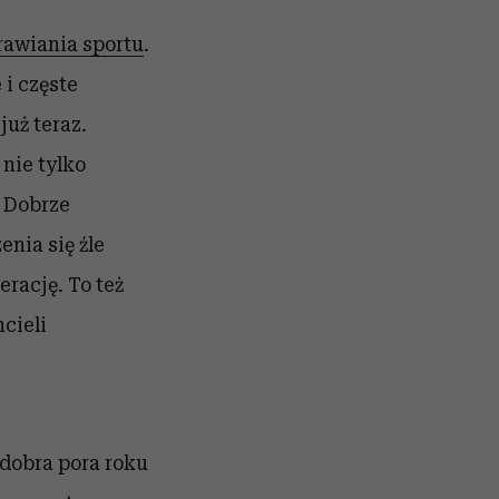
rawiania sportu
.
i częste
już teraz.
nie tylko
. Dobrze
nia się źle
rację. To też
cieli
 dobra pora roku