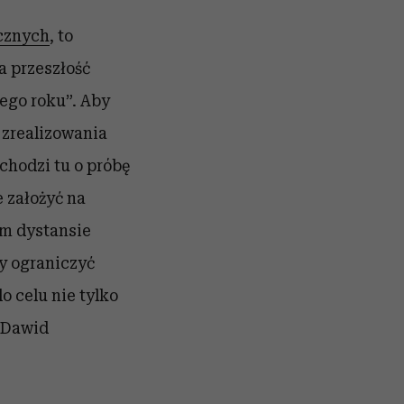
cznych
, to
a przeszłość
wego roku”. Aby
 zrealizowania
chodzi tu o próbę
 założyć na
ym dystansie
y ograniczyć
o celu nie tylko
 Dawid