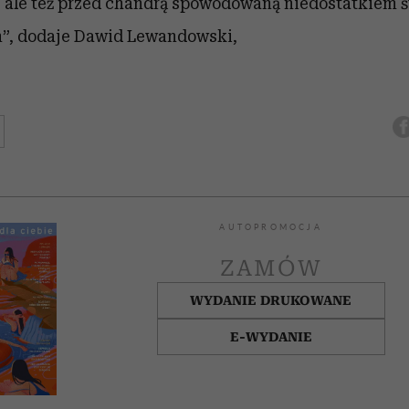
 ale też przed chandrą spowodowaną niedostatkiem ś
”,
dodaje Dawid Lewandowski,
AUTOPROMOCJA
ZAMÓW
WYDANIE DRUKOWANE
E-WYDANIE