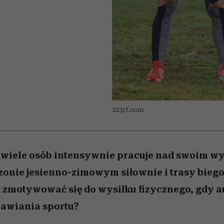
 5,
najtrudniejszą próbę
Raport Lyst ujawnił
Miller s. 5, odc. 6]
skuteczne
granicę
rozczarowują
najbardziej pożądane
ubrania i marki sezonu
123rf.com
 wiele osób intensywnie pracuje nad swoim w
zonie jesienno-zimowym siłownie i trasy bieg
k zmotywować się do wysiłku fizycznego, gdy a
rawiania sportu?