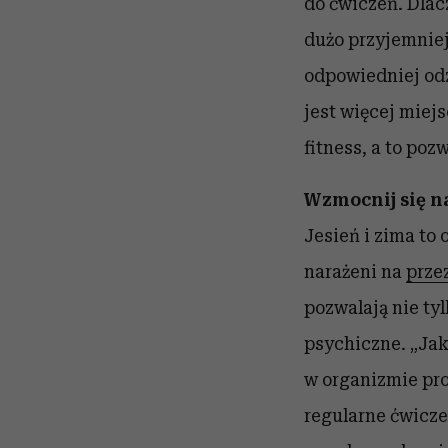
do ćwiczeń. Dlac
dużo przyjemniej
odpowiedniej odz
jest więcej miej
fitness, a to poz
Wzmocnij się n
Jesień i zima to
narażeni na
prze
pozwalają nie ty
psychiczne. „
Jak
w organizmie pro
regularne ćwicze