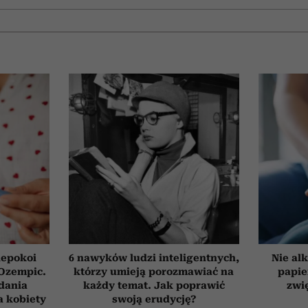
iepokoi
6 nawyków ludzi inteligentnych,
Nie alk
 Ozempic.
którzy umieją porozmawiać na
papie
dania
każdy temat. Jak poprawić
zwi
a kobiety
swoją erudycję?