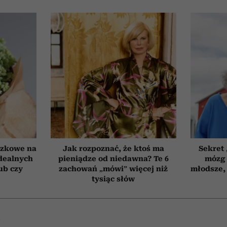
czkowe na
Jak rozpoznać, że ktoś ma
Sekret
idealnych
pieniądze od niedawna? Te 6
mózg 
ub czy
zachowań „mówi” więcej niż
młodsze, 
tysiąc słów
A