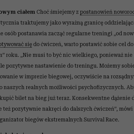
nowym ciałem
Choć śmiejemy z
postanowień noworo
stycznia traktujemy jako wyrażną granicę oddzielając
ele osób postanawia zacząć regularne treningi „od no
tywować się
do ćwiczeń, warto postawić sobie cel do
” roku. „
Nie musi to być nic wielkiego, ponieważ nie 
ale pozytywne nastawienie do treningu. Możemy sobie
owanie w imprezie biegowej, oczywiście na rozsądn
 naszych realnych możliwości psychofizycznych. Ab
upić bilet na bieg już teraz. Konsekwentne dążenie d
le też pozytywnie nakręci do dalszych ćwiczeń”,
mówi
ganizator biegów ekstremalnych Survival Race.