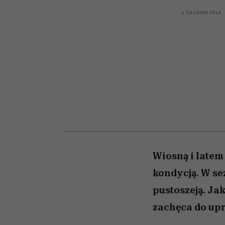
kawę z Kasią Miller”, s.
tysiące widzów
pamięć
odc. 7]
1 GRUDNIA 2016
Wiosną i latem
kondycją. W se
pustoszeją. Ja
zachęca do up