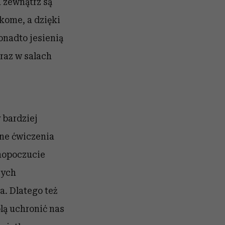
 zewnątrz są
kome, a dzięki
onadto jesienią
raz w salach
 bardziej
rne ćwiczenia
amopoczucie
cych
. Dlatego też
lą uchronić nas