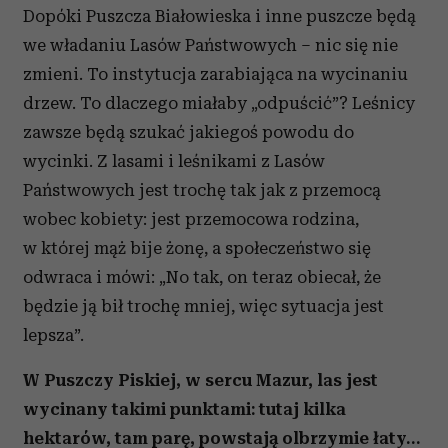
Dopóki Puszcza Białowieska i inne puszcze będą
we władaniu Lasów Państwowych – nic się nie
zmieni. To instytucja zarabiająca na wycinaniu
drzew. To dlaczego miałaby „odpuścić”? Leśnicy
zawsze będą szukać jakiegoś powodu do
wycinki. Z lasami i leśnikami z Lasów
Państwowych jest trochę tak jak z przemocą
wobec kobiety: jest przemocowa rodzina,
w której mąż bije żonę, a społeczeństwo się
odwraca i mówi: „No tak, on teraz obiecał, że
będzie ją bił trochę mniej, więc sytuacja jest
lepsza”.
W Puszczy Piskiej, w sercu Mazur, las jest
wycinany takimi punktami: tutaj kilka
hektarów, tam parę, powstają olbrzymie łaty…