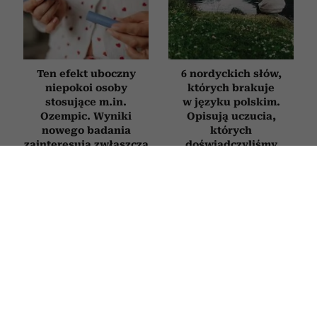
Ten efekt uboczny
6 nordyckich słów,
niepokoi osoby
których brakuje
stosujące m.in.
w języku polskim.
Ozempic. Wyniki
Opisują uczucia,
nowego badania
których
zainteresują zwłaszcza
doświadczyliśmy
kobiety
chociaż raz w życiu
STYL ŻYCIA
6 nawyków ludzi inteligentnych,
którzy umieją porozmawiać na każdy
temat. Jak poprawić swoją erudycję?