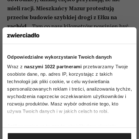
mieli racji. Mieszkańcy Mazur protestują
przeciw budowie szybkiej drogi z Ełku na
zachód…
Tam co parę kilometrów powinien być
rezerwat, a najlepiej Mazurski Park Narodowy.
Dzisiaj rezerwaty w Polsce to 1,4 proc.
powierzchni lasów. Tyle co nic. Przy czym to nie
Odpowiedzialne wykorzystanie Twoich danych
są tylko rezerwaty ścisłe, więc można w nich
Wraz z
naszymi 1022 partnerami
przetwarzamy Twoje
często ciąć. W parkach narodowych można robić
osobiste dane, np. adres IP, korzystając z takich
dużo, w parkach krajobrazowych – jak na
technologii jak pliki cookie, w celu wyświetlania
Mazurach – wszystko. Ludziom „sprzedaje się”
spersonalizowanych reklam i treści, analizowania tychże,
wychodzenia naprzeciw oczekiwaniom użytkowników i
coś jako chronione, a to wcale chronione nie jest.
rozwoju produktów. Masz wybór odnośnie tego, kto
Dobrze chronione w Polsce są właściwie tylko
używa Twoich danych i w jakich celach to robi.
ścisłe rezerwaty i jako tako – te najbardziej
znane parki narodowe, takie jak Białowieski.
Jeśli wyrazisz na to zgodę, chcielibyśmy również:
Gromadzić dane dotyczące Twojej lokalizacji