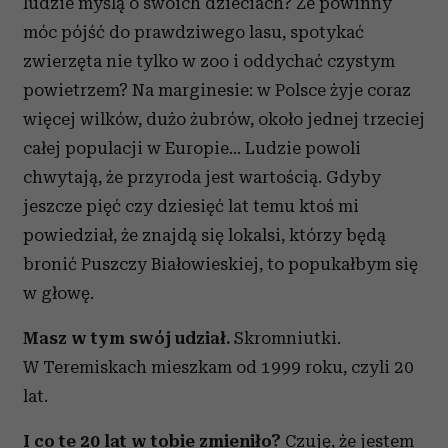
ludzie myślą o swoich dzieciach? Że powinny
móc pójść do prawdziwego lasu, spotykać
zwierzęta nie tylko w zoo i oddychać czystym
powietrzem? Na marginesie: w Polsce żyje coraz
więcej wilków, dużo żubrów, około jednej trzeciej
całej populacji w Europie… Ludzie powoli
chwytają, że przyroda jest wartością. Gdyby
jeszcze pięć czy dziesięć lat temu ktoś mi
powiedział, że znajdą się lokalsi, którzy będą
bronić Puszczy Białowieskiej, to popukałbym się
w głowę.
Masz w tym swój udział.
Skromniutki.
W Teremiskach mieszkam od 1999 roku, czyli 20
lat.
I co te 20 lat w tobie zmieniło?
Czuję, że jestem