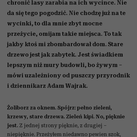
chronić lasy zarabia na ich wycince. Nie
da się tego pogodzić. Nie chodzę już na te
wycinki, to dla mnie zbyt mocne
przeżycie, omijam takie miejsca. To tak
jakby ktoś mi zbombardował dom. Stare
drzewo jest jak zabytek. Jest świadkiem
lepszym niż mury budowli, bo żywym –
mówi uzależniony od puszczy przyrodnik
i dziennikarz Adam Wajrak.
Żoliborz za oknem. Spójrz: pełno zieleni,
krzewy, stare drzewa. Zieleń kipi. No, pięknie
jest.
Z jednej strony pięknie, z drugiej –
niepięknie. Przeżyłem niedawno pewien szok,