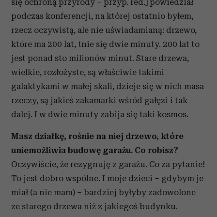
się ochroną przyrody – przyp. red.] powiedział
podczas konferencji, na której ostatnio byłem,
rzecz oczywistą, ale nie uświadamianą: drzewo,
które ma 200 lat, tnie się dwie minuty. 200 lat to
jest ponad sto milionów minut. Stare drzewa,
wielkie, rozłożyste, są właściwie takimi
galaktykami w małej skali, dzieje się w nich masa
rzeczy, są jakieś zakamarki wśród gałęzi i tak
dalej. I w dwie minuty zabija się taki kosmos.
Masz działkę, rośnie na niej drzewo, które
uniemożliwia budowę garażu. Co robisz?
Oczywiście, że rezygnuję z garażu. Co za pytanie!
To jest dobro wspólne. I moje dzieci – gdybym je
miał (a nie mam) – bardziej byłyby zadowolone
ze starego drzewa niż z jakiegoś budynku.