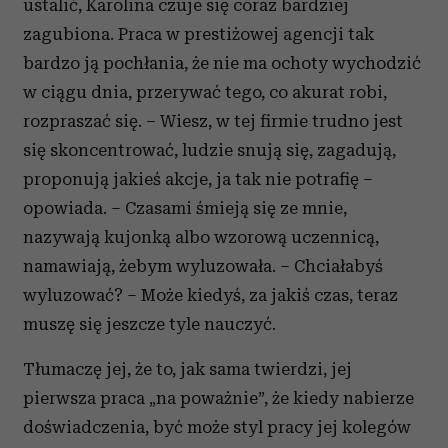
ustalić, Karolina czuje się coraz bardziej
zagubiona. Praca w prestiżowej agencji tak
bardzo ją pochłania, że nie ma ochoty wychodzić
w ciągu dnia, przerywać tego, co akurat robi,
rozpraszać się. – Wiesz, w tej firmie trudno jest
się skoncentrować, ludzie snują się, zagadują,
proponują jakieś akcje, ja tak nie potrafię –
opowiada. – Czasami śmieją się ze mnie,
nazywają kujonką albo wzorową uczennicą,
namawiają, żebym wyluzowała. – Chciałabyś
wyluzować? – Może kiedyś, za jakiś czas, teraz
muszę się jeszcze tyle nauczyć.
Tłumaczę jej, że to, jak sama twierdzi, jej
pierwsza praca „na poważnie”, że kiedy nabierze
doświadczenia, być może styl pracy jej kolegów