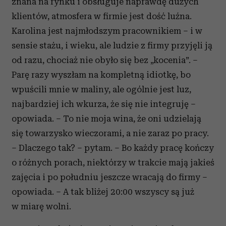
znana na rynku i obsługuje naprawdę dużych
klientów, atmosfera w firmie jest dość luźna.
Karolina jest najmłodszym pracownikiem – i w
sensie stażu, i wieku, ale ludzie z firmy przyjęli ją
od razu, chociaż nie obyło się bez „kocenia”. –
Parę razy wyszłam na kompletną idiotkę, bo
wpuścili mnie w maliny, ale ogólnie jest luz,
najbardziej ich wkurza, że się nie integruję –
opowiada. – To nie moja wina, że oni udzielają
się towarzysko wieczorami, a nie zaraz po pracy.
– Dlaczego tak? – pytam. – Bo każdy pracę kończy
o różnych porach, niektórzy w trakcie mają jakieś
zajęcia i po południu jeszcze wracają do firmy –
opowiada. – A tak bliżej 20:00 wszyscy są już
w miarę wolni.