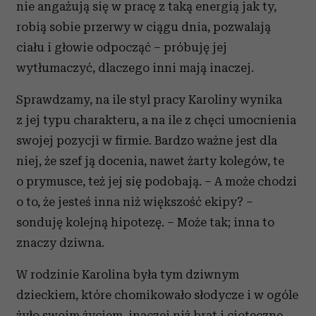
nie angażują się w pracę z taką energią jak ty,
robią sobie przerwy w ciągu dnia, pozwalają
ciału i głowie odpocząć – próbuję jej
wytłumaczyć, dlaczego inni mają inaczej.
Sprawdzamy, na ile styl pracy Karoliny wynika
z jej typu charakteru, a na ile z chęci umocnienia
swojej pozycji w firmie. Bardzo ważne jest dla
niej, że szef ją docenia, nawet żarty kolegów, te
o prymusce, też jej się podobają. – A może chodzi
o to, że jesteś inna niż większość ekipy? –
sonduję kolejną hipotezę. – Może tak; inna to
znaczy dziwna.
W rodzinie Karolina była tym dziwnym
dzieckiem, które chomikowało słodycze i w ogóle
żyło swoim życiem, inaczej niż brat i cioteczne