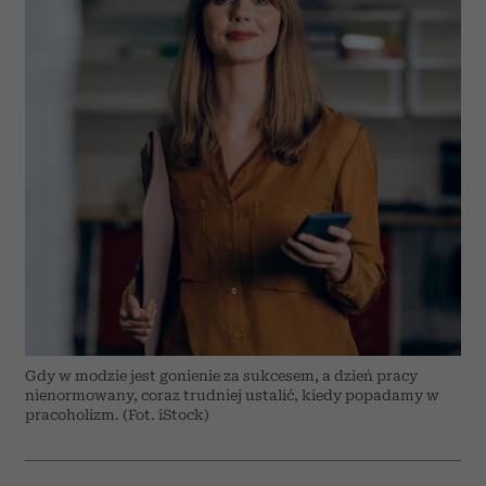
Gdy w modzie jest gonienie za sukcesem, a dzień pracy
nienormowany, coraz trudniej ustalić, kiedy popadamy w
pracoholizm. (Fot. iStock)