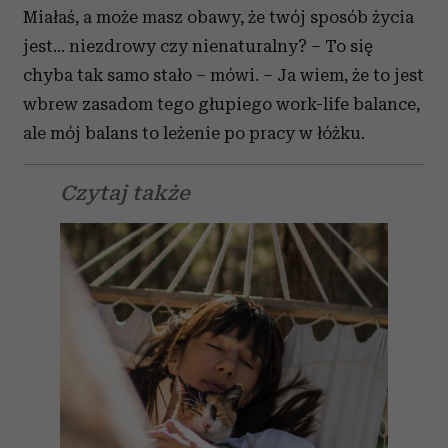
Wykorzystujemy pliki cookie do spersonalizowania treści
Miałaś, a może masz obawy, że twój sposób życia
i reklam, aby oferować funkcje społecznościowe i
jest… niezdrowy czy nienaturalny? – To się
analizować ruch w naszej witrynie. Informacje o tym, jak
chyba tak samo stało – mówi. – Ja wiem, że to jest
korzystasz z naszej witryny, udostępniamy partnerom
wbrew zasadom tego głupiego work-life balance,
społecznościowym, reklamowym i analitycznym.
Partnerzy mogą połączyć te informacje z innymi danymi
ale mój balans to leżenie po pracy w łóżku.
otrzymanymi od Ciebie lub uzyskanymi podczas
korzystania z ich usług.
Czytaj także