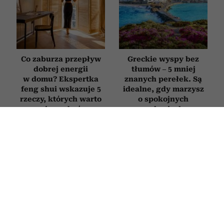
Co zaburza przepływ
Greckie wyspy bez
dobrej energii
tłumów – 5 mniej
w domu? Ekspertka
znanych perełek. Są
feng shui wskazuje 5
idealne, gdy marzysz
rzeczy, których warto
o spokojnych
się pozbyć
wakacjach