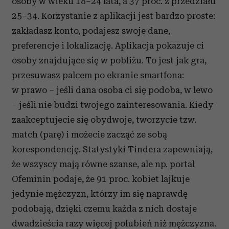
osoby w wieku 18–24 lata, a 37 proc. z przedziału
25–34. Korzystanie z aplikacji jest bardzo proste:
zakładasz konto, podajesz swoje dane,
preferencje i lokalizację. Aplikacja pokazuje ci
osoby znajdujące się w pobliżu. To jest jak gra,
przesuwasz palcem po ekranie smartfona:
w prawo – jeśli dana osoba ci się podoba, w lewo
– jeśli nie budzi twojego zainteresowania. Kiedy
zaakceptujecie się obydwoje, tworzycie tzw.
match (parę) i możecie zacząć ze sobą
korespondencję. Statystyki Tindera zapewniają,
że wszyscy mają równe szanse, ale np. portal
Ofeminin podaje, że 91 proc. kobiet lajkuje
jedynie mężczyzn, którzy im się naprawdę
podobają, dzięki czemu każda z nich dostaje
dwadzieścia razy więcej polubień niż mężczyzna.