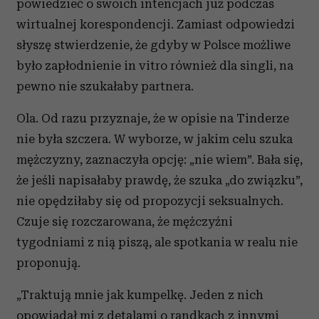
powiedzieć o swoich intencjach już podczas
korzystania z ich usług.
wirtualnej korespondencji. Zamiast odpowiedzi
słyszę stwierdzenie, że gdyby w Polsce możliwe
było zapłodnienie in vitro również dla singli, na
pewno nie szukałaby partnera.
Ola. Od razu przyznaje, że w opisie na Tinderze
nie była szczera. W wyborze, w jakim celu szuka
mężczyzny, zaznaczyła opcję: „nie wiem”. Bała się,
że jeśli napisałaby prawdę, że szuka „do związku”,
nie opędziłaby się od propozycji seksualnych.
Czuje się rozczarowana, że mężczyźni
tygodniami z nią piszą, ale spotkania w realu nie
proponują.
„Traktują mnie jak kumpelkę. Jeden z nich
opowiadał mi z detalami o randkach z innymi