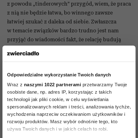
z powodu „tinderowych” przygód, wiem, że praca
z nią nie będzie łatwa, bo winnego zawsze
łatwiej szukać z daleka od siebie. Zwłaszcza
w temacie związków bardzo trudno jest nam
przyjąć do wiadomości fakt, że relację budują
dwie strony i obydwoje partnerzy są za nią
w takim samym stopniu odpowiedzialni. Na
etapie poszukiwania partnera ważne są intencje,
Odpowiedzialne wykorzystanie Twoich danych
przede wszystkim nasze, bo intencji partnera nie
znamy, dopóki nam ich nie wyjawi.
Wraz z
naszymi 1022 partnerami
przetwarzamy Twoje
osobiste dane, np. adres IP, korzystając z takich
Ania. Śliczna 43-latka, w pracy same sukcesy,
technologii jak pliki cookie, w celu wyświetlania
nigdy nie była w poważnym związku, nie miała
spersonalizowanych reklam i treści, analizowania tychże,
wychodzenia naprzeciw oczekiwaniom użytkowników i
na to czasu zajęta karierą zawodową. Aplikację
rozwoju produktów. Masz wybór odnośnie tego, kto
Tindera zainstalowała pół roku temu. Nie jest
używa Twoich danych i w jakich celach to robi.
w stanie nawet policzyć, z iloma mężczyznami się