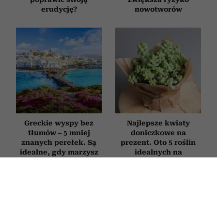
erudycję?
nowotworów
Greckie wyspy bez
Najlepsze kwiaty
tłumów – 5 mniej
doniczkowe na
znanych perełek. Są
prezent. Oto 5 roślin
idealne, gdy marzysz
idealnych na
o spokojnych
parapetówkę, ślub czy
wakacjach
urodziny