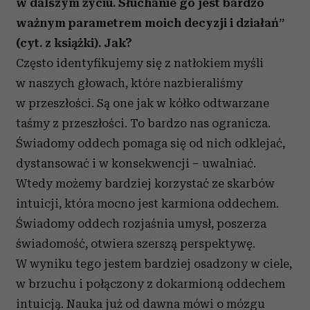
w dalszym życiu. Słuchanie go jest bardzo
Partnerzy mogą połączyć te informacje z innymi danymi
otrzymanymi od Ciebie lub uzyskanymi podczas
ważnym parametrem moich decyzji i działań”
korzystania z ich usług.
(cyt. z książki). Jak?
Często identyfikujemy się z natłokiem myśli
w naszych głowach, które nazbieraliśmy
w przeszłości. Są one jak w kółko odtwarzane
taśmy z przeszłości. To bardzo nas ogranicza.
Świadomy oddech pomaga się od nich odklejać,
dystansować i w konsekwencji – uwalniać.
Wtedy możemy bardziej korzystać ze skarbów
intuicji, która mocno jest karmiona oddechem.
Świadomy oddech rozjaśnia umysł, poszerza
świadomość, otwiera szerszą perspektywę.
W wyniku tego jestem bardziej osadzony w ciele,
w brzuchu i połączony z dokarmioną oddechem
intuicją. Nauka już od dawna mówi o mózgu