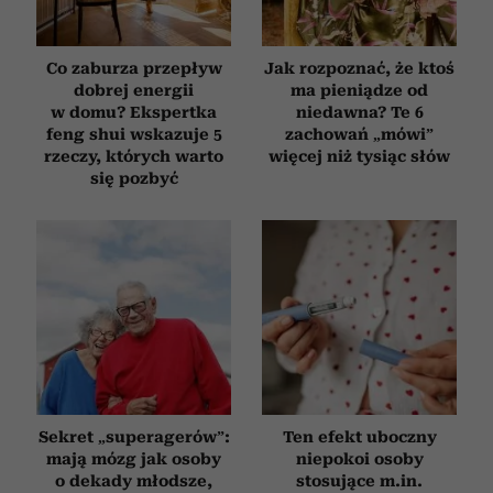
Co zaburza przepływ
Jak rozpoznać, że ktoś
dobrej energii
ma pieniądze od
w domu? Ekspertka
niedawna? Te 6
feng shui wskazuje 5
zachowań „mówi”
rzeczy, których warto
więcej niż tysiąc słów
się pozbyć
Sekret „superagerów”:
Ten efekt uboczny
mają mózg jak osoby
niepokoi osoby
o dekady młodsze,
stosujące m.in.