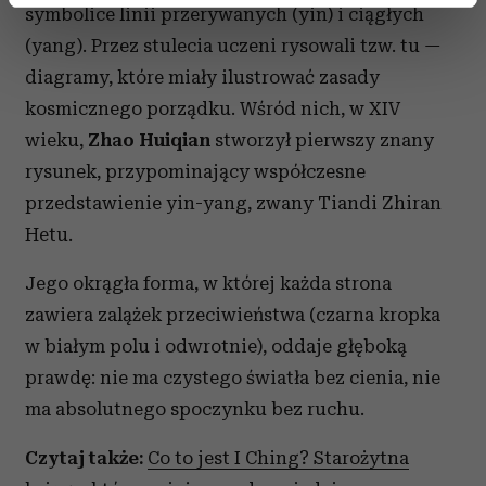
symbolice linii przerywanych (yin) i ciągłych
dane są przetwarzane oraz ustaw własne preferencje w
(yang). Przez stulecia uczeni rysowali tzw. tu —
sekcji szczegółów
. W Deklaracji plików cookie możesz
diagramy, które miały ilustrować zasady
zmienić lub wycofać swoją zgodę w dowolnej chwili.
kosmicznego porządku. Wśród nich, w XIV
Wykorzystujemy pliki cookie do spersonalizowania treści
wieku,
Zhao Huiqian
stworzył pierwszy znany
i reklam, aby oferować funkcje społecznościowe i
rysunek, przypominający współczesne
analizować ruch w naszej witrynie. Informacje o tym, jak
przedstawienie yin-yang, zwany Tiandi Zhiran
korzystasz z naszej witryny, udostępniamy partnerom
społecznościowym, reklamowym i analitycznym.
Hetu.
Partnerzy mogą połączyć te informacje z innymi danymi
Jego okrągła forma, w której każda strona
otrzymanymi od Ciebie lub uzyskanymi podczas
korzystania z ich usług.
zawiera zalążek przeciwieństwa (czarna kropka
w białym polu i odwrotnie), oddaje głęboką
prawdę: nie ma czystego światła bez cienia, nie
ma absolutnego spoczynku bez ruchu.
Czytaj także:
Co to jest I Ching? Starożytna