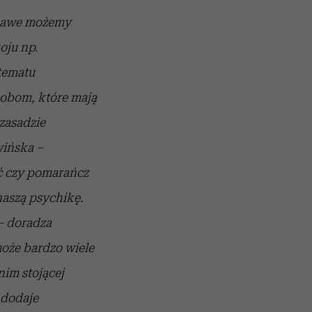
iekawe możemy
oju np.
tematu
sobom, które mają
zasadzie
wińska –
łć czy pomarańcz
naszą psychikę.
– doradza
oże bardzo wiele
nim stojącej
 dodaje