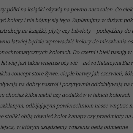
zy półki na książki ożywią na pewno nasz salon. Co c
yć kolory i nie bójmy się tego. Zaplanujmy w dużym pok
rukcję na książki, płyty czy bibeloty – podejdźmy do 
wno łatwiej będzie wprowadzić kolory do mieszkania o
nochromatycznych kolorach. Do czerni i bieli pasują w 
 łatwiej jest takie wnętrze ożywić – mówi Katarzyna Bar
ukka concept store.
Żywe, ciepłe barwy jak czerwień, żó
ływają na dobry nastrój i pozytywnie oddziaływają na 
u chociaż kilka mebli czy dodatków w takich kolorach 
 szklanym, odbijającym powierzchniom nasze wnętrze m
ne stoliki obiją również kolor kanapy czy przedmioty na 
miejsca, w którym usiądziemy wrażenia będą odmienne –