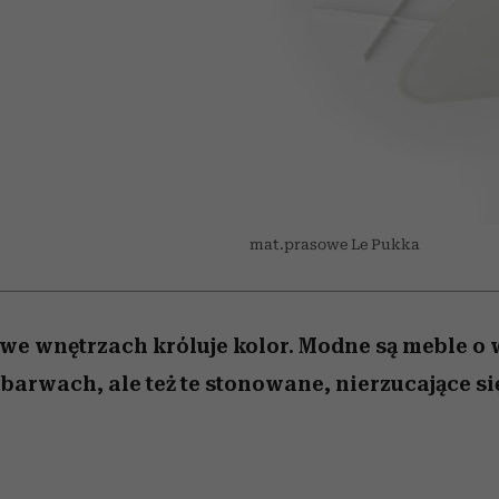
 5,
osób, które biorą na siebie za
powinien znać odpowiedź
Wiemy, gdzie go kupić
Miller s. 5, odc. 6]
sezon jesień–zima 2
mężczyzna jest mn
dużo
reaktywny”
mat.prasowe Le Pukka
we wnętrzach króluje kolor. Modne są meble o 
arwach, ale też te stonowane, nierzucające si