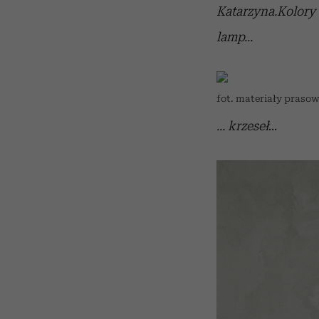
Katarzyna.
Kolory
lamp...
fot. materiały praso
... krzeseł
...