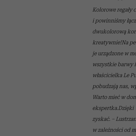
Kolorowe regały c
i powinniśmy łącz
dwukolorową konst
kreatywnie!
Na pe
je urządzone w mo
wszystkie barwy i
właścicielka Le P
pobudzają nas, wp
Warto mieć w dom
ekspertka.
Dzięki
zyskać. – Lustrza
w zależności od 