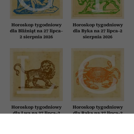
Horoskop tygodniowy
Horoskop tygodniowy
dla Bliźniąt na 27 lipca–
dla Byka na 27 lipca–2
2 sierpnia 2026
sierpnia 2026
Horoskop tygodniowy
Horoskop tygodniowy
dla Lwa na 27 lipca–2
dla Raka na 27 lipca–2
sierpnia 2026
sierpnia 2026