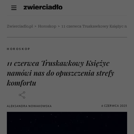
Zwierciadlo.pl
>
Horoskop
>
11 czerwca Truskawkowy Księżyc namów
HOROSKOP
11 czerwca Truskawkowy Księżyc
namówi nas do opuszczenia strefy
komfortu
6 CZERWCA 2025
ALEKSANDRA NOWAKOWSKA