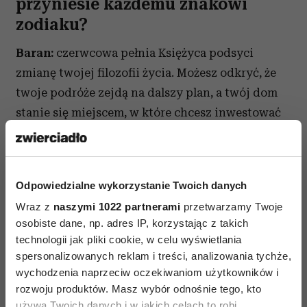
przyniesie każdemu znakowi
zodiaku?
Baran:
czerwcowa pełnia Księżyca podsyci
zmianę twojej filozofii życia. Możesz odkryć, że
twoje podróże zejdą na dalszy plan, a twój dom
stanie się miejscem, w które chcesz inwestować
swój czas i pieniądze. Zechcesz uczyć się czegoś
zupełnie nowego.
Odpowiedzialne wykorzystanie Twoich danych
Byk:
jakaś bliska współpraca zawodowa czy
Wraz z
naszymi 1022 partnerami
przetwarzamy Twoje
umowa finansowa może wymagać renegocjacji.
osobiste dane, np. adres IP, korzystając z takich
A w sferze miłosnej dojdzie do uwolnienia uczuć,
technologii jak pliki cookie, w celu wyświetlania
które skrywasz. Truskawkowy Księżyc
spersonalizowanych reklam i treści, analizowania tychże,
spowoduje, że tajemnice wyjdą na jaw. Pamiętaj,
wychodzenia naprzeciw oczekiwaniom użytkowników i
rozwoju produktów. Masz wybór odnośnie tego, kto
że zakończenia są również początkami.
używa Twoich danych i w jakich celach to robi.