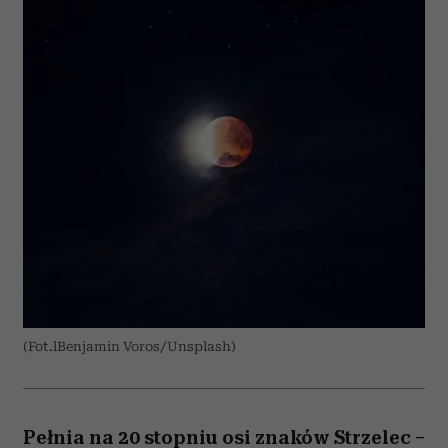
(Fot.lBenjamin Voros/Unsplash)
Pełnia na 20 stopniu osi znaków Strzelec –