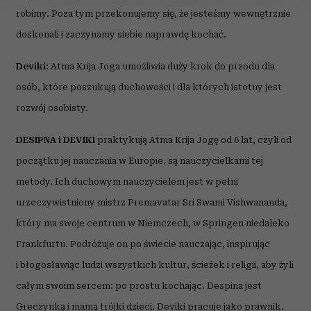
robimy. Poza tym przekonujemy się, że jesteśmy wewnętrznie
Wykorzystujemy pliki cookie do spersonalizowania treści
doskonali i zaczynamy siebie naprawdę kochać.
i reklam, aby oferować funkcje społecznościowe i
analizować ruch w naszej witrynie. Informacje o tym, jak
Deviki:
Atma Krija Joga umożliwia duży krok do przodu dla
korzystasz z naszej witryny, udostępniamy partnerom
osób, które poszukują duchowości i dla których istotny jest
społecznościowym, reklamowym i analitycznym.
rozwój osobisty.
Partnerzy mogą połączyć te informacje z innymi danymi
otrzymanymi od Ciebie lub uzyskanymi podczas
DESIPNA i DEVIKI
praktykują Atma Krija Jogę od 6 lat, czyli od
korzystania z ich usług.
początku jej nauczania w Europie, są nauczycielkami tej
metody. Ich duchowym nauczycielem jest w pełni
urzeczywistniony mistrz Premavatar Sri Swami Vishwananda,
który ma swoje centrum w Niemczech, w Springen niedaleko
Frankfurtu. Podróżuje on po świecie nauczając, inspirując
i błogosławiąc ludzi wszystkich kultur, ścieżek i religii, aby żyli
całym swoim sercem: po prostu kochając. Despina jest
Greczynką i mamą trójki dzieci. Deviki pracuje jako prawnik.