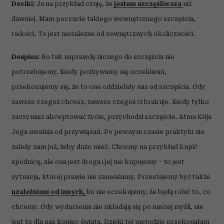
Deviki:
Ja na przykład czuję, że
jestem szczęśliwsza
niż
dawniej. Mam poczucie takiego wewnętrznego szczęścia,
radości. To jest niezależne od zewnętrznych okoliczności.
Despina:
Bo tak naprawdę niczego do szczęścia nie
potrzebujemy. Kiedy pozbywamy się oczekiwań,
przekonujemy się, że to one oddzielały nas od szczęścia. Gdy
zawsze czegoś chcesz, zawsze czegoś ci brakuje. Kiedy tylko
zaczynasz akceptować życie, przychodzi szczęście. Atma Krija
Joga uwalnia od przywiązań. Po pewnym czasie praktyki nie
zależy nam już, żeby dużo mieć. Chcemy na przykład kupić
spódnicę, ale ona jest droga i jej nie kupujemy – to jest
sytuacja, której prawie nie zauważamy. Przestajemy być także
uzależnieni od innych,
bo nie oczekujemy, że będą robić to, co
chcemy. Gdy wydarzenia nie układają się po naszej myśli, nie
jest to dla nas koniec świata. Dzięki tej metodzie przekonałam