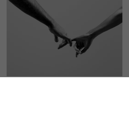
(Fot. Jonathan Knowles/Getty Images)
ODSŁUCHAJ ARTYKUŁ
00:00
11:17