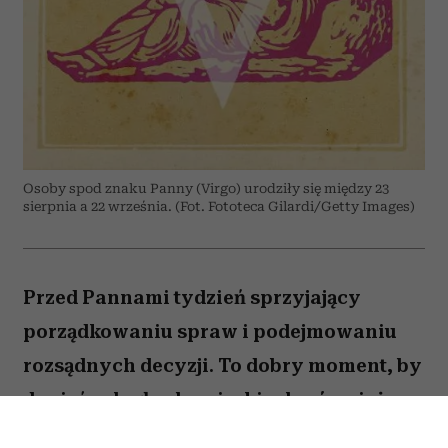
Osoby spod znaku Panny (Virgo) urodziły się między 23
sierpnia a 22 września. (Fot. Fototeca Gilardi/Getty Images)
Przed Pannami tydzień sprzyjający
porządkowaniu spraw i podejmowaniu
rozsądnych decyzji. To dobry moment, by
dopiąć zaległe obowiązki, ale również
zastanowić się, które z nich naprawdę są