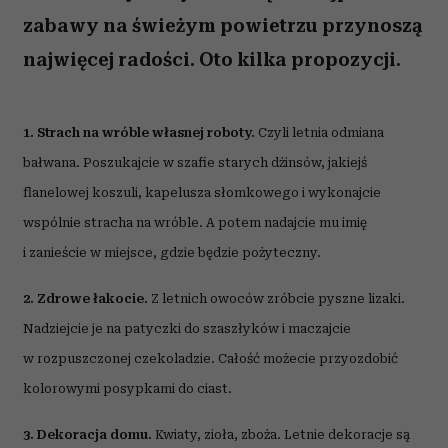
zabawy na świeżym powietrzu przynoszą
najwięcej radości. Oto kilka propozycji.
1. Strach na wróble własnej roboty.
Czyli letnia odmiana
bałwana. Poszukajcie w szafie starych dżinsów, jakiejś
flanelowej koszuli, kapelusza słomkowego i wykonajcie
wspólnie stracha na wróble. A potem nadajcie mu imię
i zanieście w miejsce, gdzie będzie pożyteczny.
2. Zdrowe łakocie.
Z letnich owoców zróbcie pyszne lizaki.
Nadziejcie je na patyczki do szaszłyków i maczajcie
w rozpuszczonej czekoladzie. Całość możecie przyozdobić
kolorowymi posypkami do ciast.
3. Dekoracja domu.
Kwiaty, zioła, zboża. Letnie dekoracje są