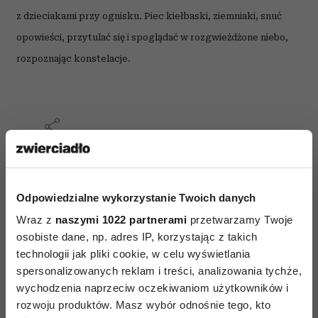
z dzieciakami przy ognisku. Piec kiełbaski, ziemniaki, snuć
opowieści, przytulać się i spoglądać w rozgwieżdżone niebo,
rozpoznając konstelacje.
AUTOPROMOCJA
Odpowiedzialne wykorzystanie Twoich danych
Wraz z
naszymi 1022 partnerami
przetwarzamy Twoje
osobiste dane, np. adres IP, korzystając z takich
technologii jak pliki cookie, w celu wyświetlania
spersonalizowanych reklam i treści, analizowania tychże,
wychodzenia naprzeciw oczekiwaniom użytkowników i
rozwoju produktów. Masz wybór odnośnie tego, kto