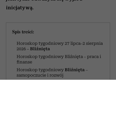
Bliźnięta (Gemini) to znak zodiaku, który obchodzi urodziny
między 21 maja a 20 czerwca. (Fot. Fototeca Gilardi/Getty
Images)
Przed Bliźniętami tydzień pełen nowych
kontaktów, inspirujących rozmów i okazji
do zdobycia cennych informacji. Możesz
odnieść wrażenie, że wiele spraw
zaczyna układać się na twoją korzyść,
jeśli tylko odważysz się wyjść z
inicjatywą.