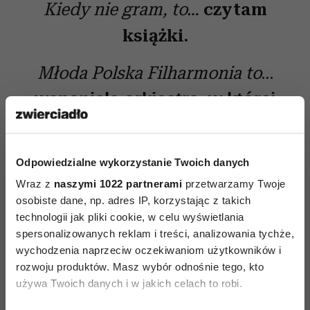
Kiedy nie gram, to…
czytam
książki.
Młoda Polska Filharmonia to
…
wspaniała orkiestra, w której
uwielbiam grać.
Moje najbliższe plany...
to
Odpowiedzialne wykorzystanie Twoich danych
Wraz z
naszymi 1022 partnerami
przetwarzamy Twoje
kursy w Szczawnie Zdroju,
osobiste dane, np. adres IP, korzystając z takich
konkurs w Bielsku-Białej.
technologii jak pliki cookie, w celu wyświetlania
spersonalizowanych reklam i treści, analizowania tychże,
wychodzenia naprzeciw oczekiwaniom użytkowników i
rozwoju produktów. Masz wybór odnośnie tego, kto
używa Twoich danych i w jakich celach to robi.