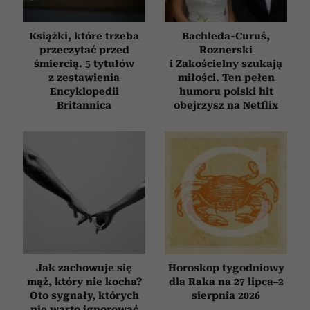
Książki, które trzeba
Bachleda-Curuś,
przeczytać przed
Roznerski
śmiercią. 5 tytułów
i Zakościelny szukają
z zestawienia
miłości. Ten pełen
Encyklopedii
humoru polski hit
Britannica
obejrzysz na Netflix
Jak zachowuje się
Horoskop tygodniowy
mąż, który nie kocha?
dla Raka na 27 lipca–2
Oto sygnały, których
sierpnia 2026
nie warto ignorować