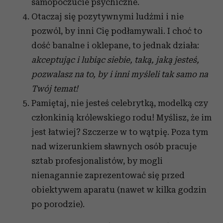
analizować ruch w naszej witrynie. Informacje o tym, jak
samopoczucie psychiczne.
korzystasz z naszej witryny, udostępniamy partnerom
Otaczaj się pozytywnymi ludźmi i nie
społecznościowym, reklamowym i analitycznym.
pozwól, by inni Cię podłamywali. I choć to
Partnerzy mogą połączyć te informacje z innymi danymi
dość banalne i oklepane, to jednak działa:
otrzymanymi od Ciebie lub uzyskanymi podczas
akceptując i lubiąc siebie, taką, jaką jesteś,
korzystania z ich usług.
pozwalasz na to, by i inni myśleli tak samo na
Twój temat!
Pamiętaj, nie jesteś celebrytką, modelką czy
członkinią królewskiego rodu! Myślisz, że im
jest łatwiej? Szczerze w to wątpię. Poza tym
nad wizerunkiem sławnych osób pracuje
sztab profesjonalistów, by mogli
nienagannie zaprezentować się przed
obiektywem aparatu (nawet w kilka godzin
po porodzie).