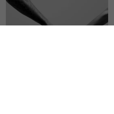
(Fot. Jonathan Knowles/Getty Images)
ODSŁUCHAJ ARTYKUŁ