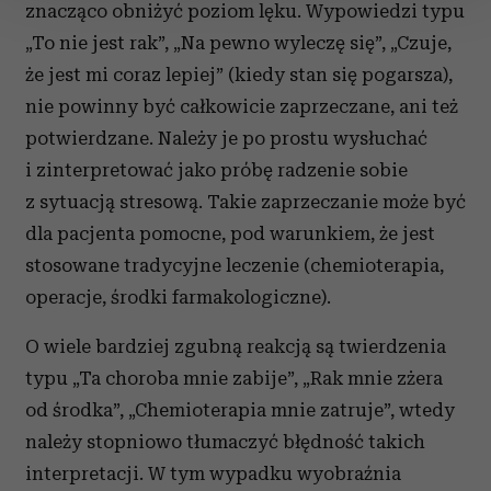
zmienić lub wycofać swoją zgodę w dowolnej chwili.
znacząco obniżyć poziom lęku. Wypowiedzi typu
„To nie jest rak”, „Na pewno wyleczę się”, „Czuje,
Wykorzystujemy pliki cookie do spersonalizowania treści
że jest mi coraz lepiej” (kiedy stan się pogarsza),
i reklam, aby oferować funkcje społecznościowe i
nie powinny być całkowicie zaprzeczane, ani też
analizować ruch w naszej witrynie. Informacje o tym, jak
korzystasz z naszej witryny, udostępniamy partnerom
potwierdzane. Należy je po prostu wysłuchać
społecznościowym, reklamowym i analitycznym.
i zinterpretować jako próbę radzenie sobie
Partnerzy mogą połączyć te informacje z innymi danymi
z sytuacją stresową. Takie zaprzeczanie może być
otrzymanymi od Ciebie lub uzyskanymi podczas
dla pacjenta pomocne, pod warunkiem, że jest
korzystania z ich usług.
stosowane tradycyjne leczenie (chemioterapia,
operacje, środki farmakologiczne).
O wiele bardziej zgubną reakcją są twierdzenia
typu „Ta choroba mnie zabije”, „Rak mnie zżera
od środka”, „Chemioterapia mnie zatruje”, wtedy
należy stopniowo tłumaczyć błędność takich
interpretacji. W tym wypadku wyobraźnia