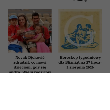
Novak Djoković
Horoskop tygodniowy
zdradził, co mówi
dla Bliźniąt na 27 lipca–
dzieciom, gdy się
2 sierpnia 2026
nudzą. Wielu rodziców
będzie zaskoczonych
PSYCHOLOGIA
Nie zmieniasz zdjęcia profilowego od