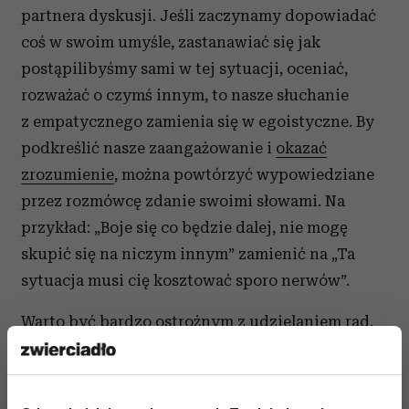
partnera dyskusji. Jeśli zaczynamy dopowiadać
coś w swoim umyśle, zastanawiać się jak
postąpilibyśmy sami w tej sytuacji, oceniać,
rozważać o czymś innym, to nasze słuchanie
z empatycznego zamienia się w egoistyczne. By
podkreślić nasze zaangażowanie i
okazać
zrozumienie
, można powtórzyć wypowiedziane
przez rozmówcę zdanie swoimi słowami. Na
przykład: „Boje się co będzie dalej, nie mogę
skupić się na niczym innym” zamienić na „Ta
sytuacja musi cię kosztować sporo nerwów”.
Warto być bardzo ostrożnym z udzielaniem rad,
naturalną reakcją większości ludzi będzie
przekonanie, że „Nie jesteś mną, nie możesz
wiedzieć co dla mnie jest lepsze”. Jeśli rozmówca