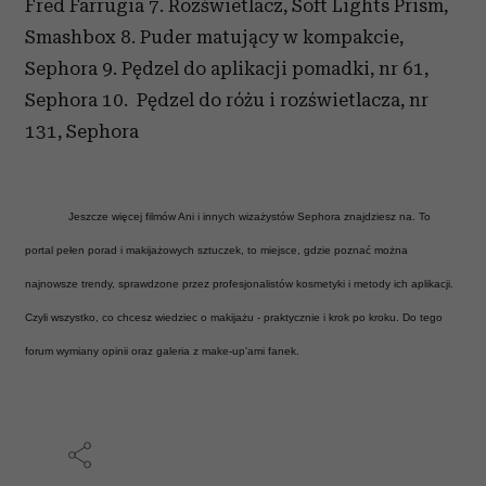
Fred Farrugia 7. Rozświetlacz, Soft Lights Prism,
Smashbox 8. Puder matujący w kompakcie,
Sephora 9. Pędzel do aplikacji pomadki, nr 61,
Sephora 10. Pędzel do różu i rozświetlacza, nr
131, Sephora
Jeszcze więcej filmów Ani i innych wizażystów Sephora znajdziesz na
. To
portal pełen porad i makijażowych sztuczek, to miejsce, gdzie poznać można
najnowsze trendy, sprawdzone przez profesjonalistów kosmetyki i metody ich aplikacji.
Czyli wszystko, co chcesz wiedziec o makijażu - praktycznie i krok po kroku. Do tego
forum wymiany opinii oraz galeria z make-up'ami fanek.