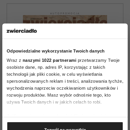
AUTOPROMOCJA
Odpowiedzialne wykorzystanie Twoich danych
Wraz z
naszymi 1022 partnerami
przetwarzamy Twoje
osobiste dane, np. adres IP, korzystając z takich
technologii jak pliki cookie, w celu wyświetlania
spersonalizowanych reklam i treści, analizowania tychże,
wychodzenia naprzeciw oczekiwaniom użytkowników i
rozwoju produktów. Masz wybór odnośnie tego, kto
używa Twoich danych i w jakich celach to robi.
Jeśli wyrazisz na to zgodę, chcielibyśmy również:
Gromadzić dane dotyczące Twojej lokalizacji
ZAMÓW
Zezwól na wszystkie