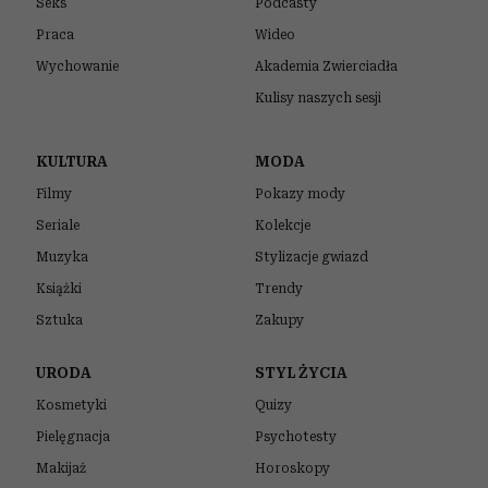
Seks
Podcasty
Praca
Wideo
Wychowanie
Akademia Zwierciadła
Kulisy naszych sesji
KULTURA
MODA
Filmy
Pokazy mody
Seriale
Kolekcje
Muzyka
Stylizacje gwiazd
Książki
Trendy
Sztuka
Zakupy
URODA
STYL ŻYCIA
Kosmetyki
Quizy
Pielęgnacja
Psychotesty
Makijaż
Horoskopy