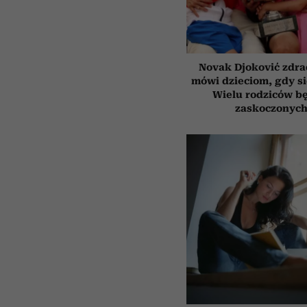
Novak Djoković zdrad
mówi dzieciom, gdy s
Wielu rodziców b
zaskoczonyc