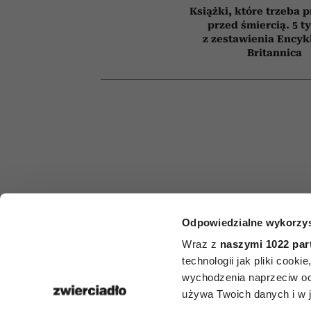
Książki, które trzeba 
przed śmiercią. 5 t
z zestawienia Encyk
Britannica
Odpowiedzialne wykorzys
HOROSKO
Wraz z
naszymi 1022 par
Horoskop ty
technologii jak pliki cook
wychodzenia naprzeciw oc
dla Bliźnią
używa Twoich danych i w ja