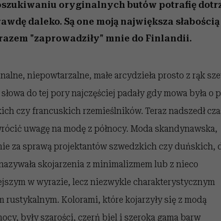
 5,
la
Raport Lyst ujawnił
Miller s. 5, odc. 6]
skuteczne
relację z pienięd
sposoby
szukiwaniu oryginalnych butów potrafię dotr
najbardziej pożądane
awdę daleko. Są one moją największa słabością 
ubrania i marki sezonu
razem "zaprowadziły" mnie do Finlandii.
nalne, niepowtarzalne, małe arcydzieła prosto z rąk sz
 słowa do tej pory najczęściej padały gdy mowa była o 
ich czy francuskich rzemieślników. Teraz nadszedł cza
wrócić uwagę na modę z północy. Moda skandynawska,
ie za sprawą projektantów szwedzkich czy duńskich, d
nazywała skojarzenia z minimalizmem lub z nieco
ejszym w wyrazie, lecz niezwykle charakterystycznym
m rustykalnym. Kolorami, które kojarzyły się z modą
nocy, były szarości, czerń biel i szeroka gama barw