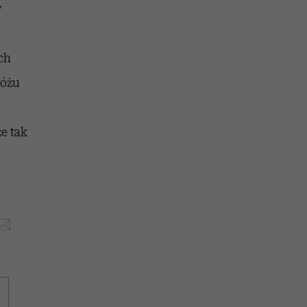
y
ch
różu
e tak