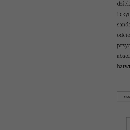
dzieł
i czy
sanda
odcie
przyo
absol
barwn
MOD