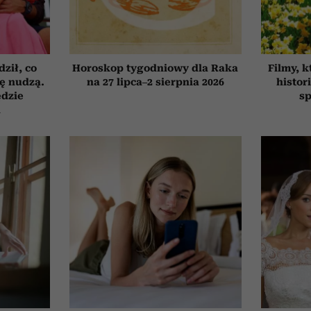
ził, co
Horoskop tygodniowy dla Raka
Filmy, k
ię nudzą.
na 27 lipca–2 sierpnia 2026
histor
ędzie
sp
h