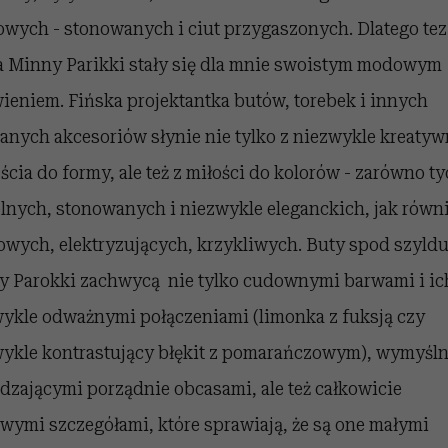
wych - stonowanych i ciut przygaszonych. Dlatego tez
a Minny Parikki stały się dla mnie swoistym modowym
ieniem. Fińska projektantka butów, torebek i innych
anych akcesoriów słynie nie tylko z niezwykle kreaty
ścia do formy, ale też z miłości do kolorów - zarówno t
lnych, stonowanych i niezwykle eleganckich, jak równ
wych, elektryzujących, krzykliwych. Buty spod szyld
y Parokki zachwycą nie tylko cudownymi barwami i ic
ykle odważnymi połączeniami (limonka z fuksją czy
ykle kontrastujący błękit z pomarańczowym), wymyśl
zającymi porządnie obcasami, ale też całkowicie
wymi szczegółami, które sprawiają, że są one małymi