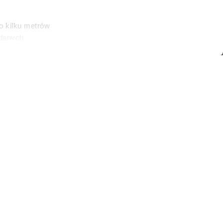
o kilku metrów
 danych
łasne
ać swoją zgodę w
społecznościowe
u, który obchodzi urodziny między 21 maja a
dostępniamy
i/Getty Images)
nformacje z
jących
nieść
, jeśli tylko