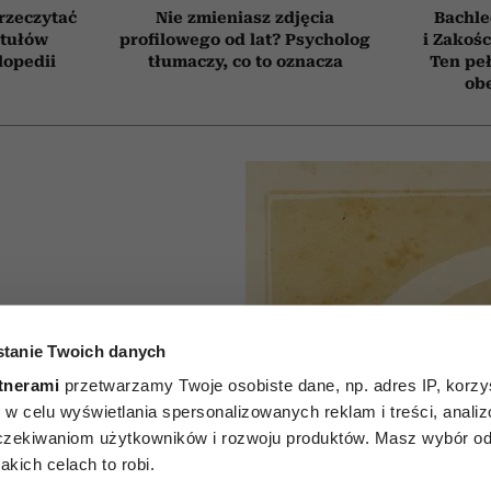
przeczytać
Nie zmieniasz zdjęcia
Bachle
ytułów
profilowego od lat? Psycholog
i Zakośc
lopedii
tłumaczy, co to oznacza
Ten peł
obe
tanie Twoich danych
P
tnerami
przetwarzamy Twoje osobiste dane, np. adres IP, korzys
godniowy
ie, w celu wyświetlania spersonalizowanych reklam i treści, anali
zekiwaniom użytkowników i rozwoju produktów. Masz wybór odn
t na 27
kich celach to robi.