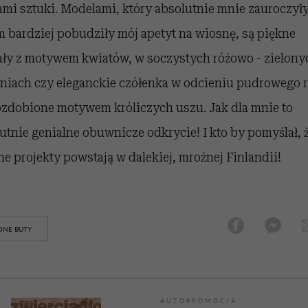
ami sztuki. Modelami, który absolutnie mnie zauroczył
m bardziej pobudziły mój apetyt na wiosnę, są piękne
ły z motywem kwiatów, w soczystych różowo - zielony
niach czy eleganckie czółenka w odcieniu pudrowego 
zdobione motywem króliczych uszu. Jak dla mnie to
utnie genialne obuwnicze odkrycie! I kto by pomyślał, ż
e projekty powstają w dalekiej, mroźnej Finlandii!
NE BUTY
AUTOPROMOCJA