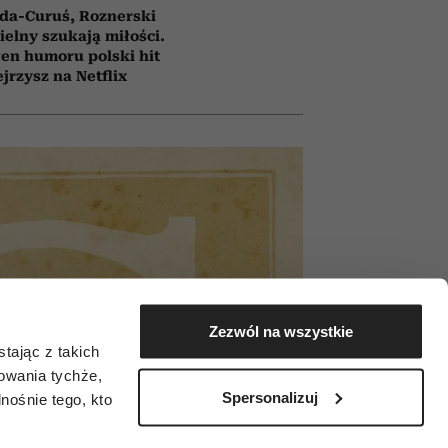
da-Curuś, Roznerski
ielny szukają miłości.
en humoru polski hit
jrzysz na Netflix
Zezwól na wszystkie
tając z takich
zowania tychże,
Spersonalizuj
ośnie tego, kto