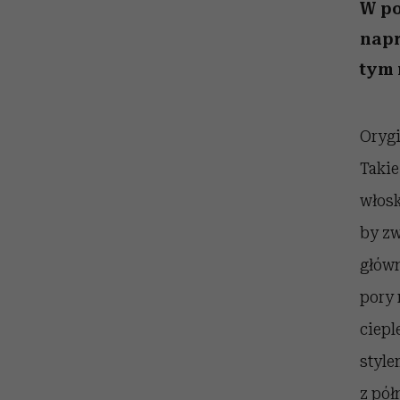
kawę z Kasią Miller”, s.
skutki dla związku i d
W po
partnerki
odc. 7]
napr
tym 
Orygi
Takie
włosk
by z
główn
pory 
ciepl
style
z pół