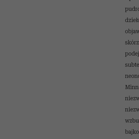
pudro
dzieł
objaw
skórz
podej
subte
neono
Minn
niezw
niezw
wzbud
bajko