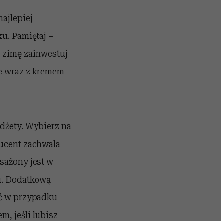
ajlepiej
u. Pamiętaj –
i zimę zainwestuj
że wraz z kremem
adżety. Wybierz na
ducent zachwala
sażony jest w
u. Dodatkową
ść w przypadku
, jeśli lubisz