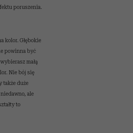
fektu poruszenia.
a kolor. Głębokie
nie powinna być
i wybierasz małą
or. Nie bój się
y także duże
e niedawno, ale
ztałty to