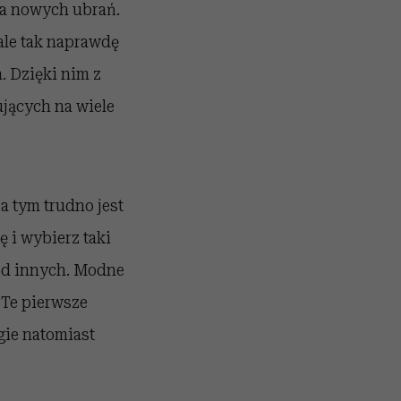
wa nowych ubrań.
ale tak naprawdę
. Dzięki nim z
jących na wiele
a tym trudno jest
ę i wybierz taki
ód innych. Modne
 Te pierwsze
gie natomiast