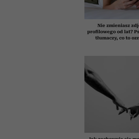
Nie zmieniasz zdj
profilowego od lat? P
tłumaczy, co to oz
Jak zachowuje się mą