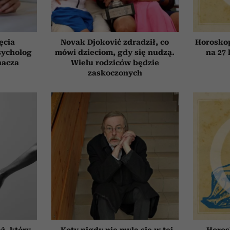
ęcia
Novak Djoković zdradził, co
Horosko
sycholog
mówi dzieciom, gdy się nudzą.
na 27 
nacza
Wielu rodziców będzie
zaskoczonych
ż, który
„Koty nigdy nie mylą się w tej
Horos