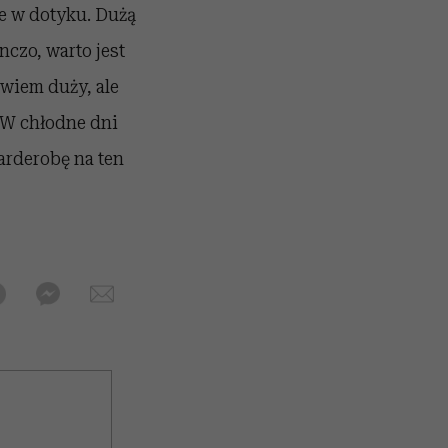
łe w dotyku. Dużą
nczo, warto jest
owiem duży, ale
 W chłodne dni
arderobę na ten