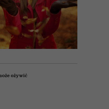
z noc
psycholodzy
może ożywić