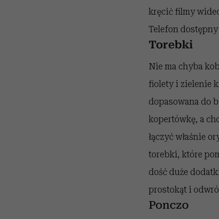
kręcić filmy wid
Telefon dostępny 
Torebki
Nie ma chyba kobi
fiolety i zieleni
dopasowana do but
kopertówkę, a chc
łączyć właśnie or
torebki, które po
dość duże dodatki
prostokąt i odwró
Ponczo