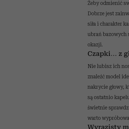
Żeby odmienić sw
Dobrze jest zainw
siła i charakter 
ubrań bazowych s
okazji.
Czapki… z g
Nie lubisz ich no
znaleźć model ide
nakrycie głowy, 
są ostatnio kapel
świetnie sprawdz
warto wypróbować
Wyrazisty m