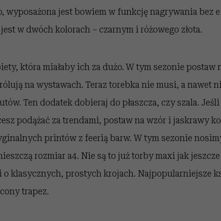
eo, wyposażona jest bowiem w funkcję nagrywania bez e
jest w dwóch kolorach – czarnym i różowego złota.
ety, która miałaby ich za dużo. W tym sezonie postaw n
e królują na wystawach. Teraz torebka nie musi, a nawet 
ów. Ten dodatek dobieraj do płaszcza, czy szala. Jeśl
esz podążać za trendami, postaw na wzór i jaskrawy kol
yginalnych printów z feerią barw. W tym sezonie nosim
mieszczą rozmiar a4. Nie są to już torby maxi jak jeszcz
 o klasycznych, prostych krojach. Najpopularniejsze ks
cony trapez.