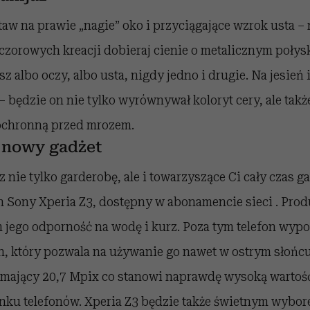
aw na prawie „nagie” oko i przyciągające wzrok usta – n
zorowych kreacji dobieraj cienie o metalicznym połysk
z albo oczy, albo usta, nigdy jedno i drugie. Na jesień 
 będzie on nie tylko wyrównywał koloryt cery, ale tak
 ochronną przed mrozem.
 nowy gadżet
nie tylko garderobę, ale i towarzyszące Ci cały czas g
n Sony Xperia Z3, dostępny w abonamencie sieci . Pro
 jego odporność na wodę i kurz. Poza tym telefon wypo
n, który pozwala na używanie go nawet w ostrym słońc
at, mający 20,7 Mpix co stanowi naprawdę wysoką warto
ku telefonów. Xperia Z3 będzie także świetnym wyborem