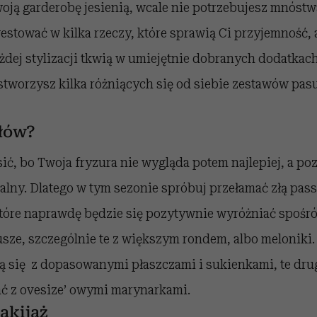
oją garderobę jesienią, wcale nie potrzebujesz mnóst
estować w kilka rzeczy, które sprawią Ci przyjemność, 
każdej stylizacji tkwią w umiejętnie dobranych dodatkach
tworzysz kilka różniących się od siebie zestawów pasu
łów?
sić, bo Twoja fryzura nie wygląda potem najlepiej, a poz
alny. Dlatego w tym sezonie spróbuj przełamać złą pass
które naprawdę będzie się pozytywnie wyróżniać spośr
usze, szczególnie te z większym rondem, albo meloniki.
ą się z dopasowanymi płaszczami i sukienkami, te dru
 z ovesize’ owymi marynarkami.
akijaż