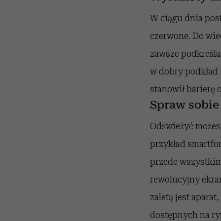
W ciągu dnia post
czerwone. Do wiec
zawsze podkreślas
w dobry podkład –
stanowił barierę
Spraw sobie
Odświeżyć możesz 
przykład smartfo
przede wszystkim
rewolucyjny ekra
zaletą jest apar
dostępnych na ryn