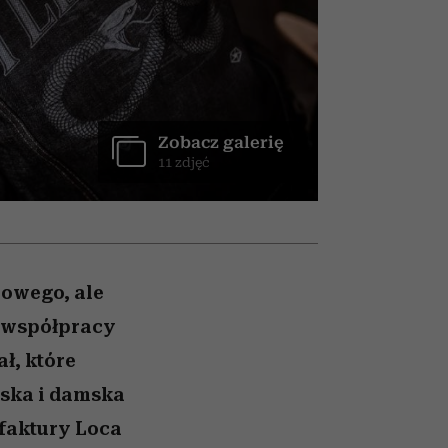
trafiła do grona
najpopularniejszych seriali
Netflixa
Zobacz galerię
11 zdjęć
rowego, ale
t współpracy
ł, które
męska i damska
ufaktury Loca