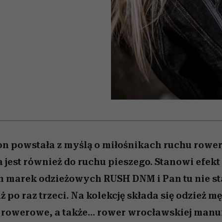
 5,
najtrudniejszą próbę
Raport Lyst ujawnił
Miller s. 5, odc. 6]
skuteczne
granicę
rozczarowują
najbardziej pożądane
ubrania i marki sezonu
on powstała z myślą o miłośnikach ruchu rowe
jest również do ruchu pieszego. Stanowi efek
 marek odzieżowych RUSH DNM i Pan tu nie sta
uż po raz trzeci. Na kolekcję składa się odzież 
 rowerowe, a także... rower wrocławskiej man