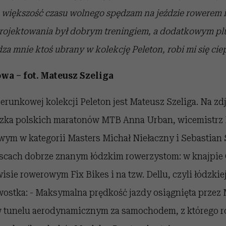
większość czasu wolnego spędzam na jeździe rowerem i 
rojektowania był dobrym treningiem, a dodatkowym plus
za mnie ktoś ubrany w kolekcję Peleton, robi mi się ciep
wa – fot. Mateusz Szeliga
erunkowej kolekcji Peleton jest Mateusz Szeliga. Na zdj
zka polskich maratonów MTB Anna Urban, wicemistrz 
wym w kategorii Masters Michał Niełaczny i Sebastian S
scach dobrze znanym łódzkim rowerzystom: w knajpie
isie rowerowym Fix Bikes i na tzw. Dellu, czyli łódzki
wostka: - Maksymalna prędkość jazdy osiągnięta przez
 w tunelu aerodynamicznym za samochodem, z którego r