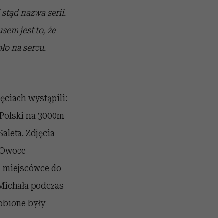
stąd nazwa serii.
em jest to, że
ło na sercu.
ęciach wystąpili:
Polski na 3000m
aleta. Zdjęcia
 Owoce
ej miejscówce do
 Michała podczas
obione były