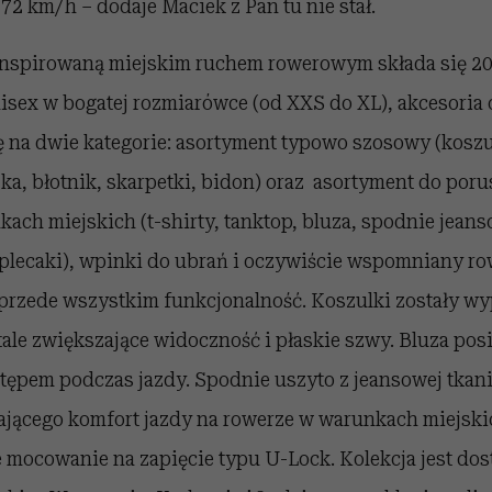
 72 km/h – dodaje Maciek z Pan tu nie stał.
 inspirowaną miejskim ruchem rowerowym składa się 2
isex w bogatej rozmiarówce (od XXS do XL), akcesoria 
ię na dwie kategorie: asortyment typowo szosowy (kosz
ka, błotnik, skarpetki, bidon) oraz asortyment do poru
ch miejskich (t-shirty, tanktop, bluza, spodnie jeans
plecaki), wpinki do ubrań i oczywiście wspomniany row
 przede wszystkim funkcjonalność. Koszulki zostały w
le zwiększające widoczność i płaskie szwy. Bluza pos
tępem podczas jazdy. Spodnie uszyto z jeansowej tkan
ającego komfort jazdy na rowerze w warunkach miejski
e mocowanie na zapięcie typu U-Lock. Kolekcja jest do