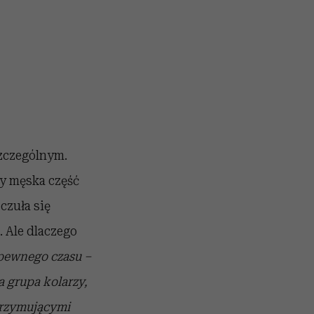
szczególnym.
By męska część
czuła się
 Ale dlaczego
pewnego czasu –
a grupa kolarzy,
trzymującymi