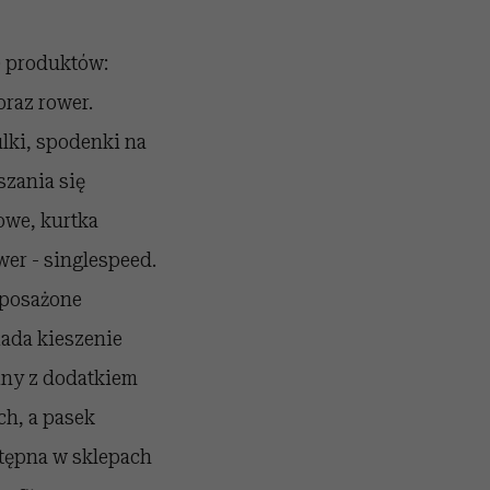
0 produktów:
oraz rower.
ulki, spodenki na
szania się
owe, kurtka
er - singlespeed.
yposażone
iada kieszenie
iny z dodatkiem
ch, a pasek
stępna w sklepach