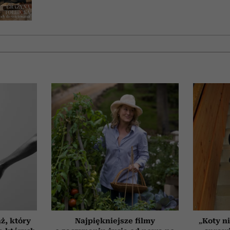
ż, który
Najpiękniejsze filmy
„Koty ni