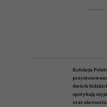
kawę z Kasią Miller”, s.
tysiące widzów
pamięć
odc. 7]
26 LIPCA 2016
Kolekcja Pelet
przystosowana 
dwóch łódzkich
spotykają się j
oraz akcesoria