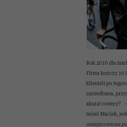
Rok 2016 dla mark
Firma kończy 10 l
klienteli po tego
zaniedbana, przys
akurat rowery?
–
mówi Maciek, jeden
umiejscowiona po