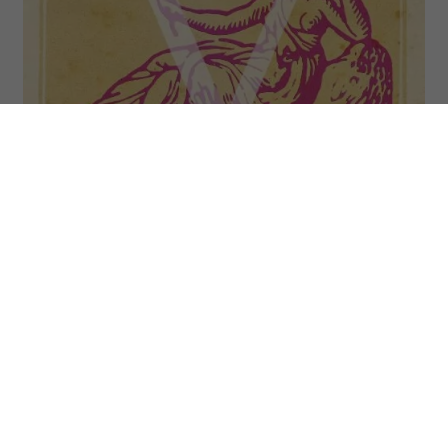
Osoby spod znaku Panny (Virgo) urodziły się między 23
sierpnia a 22 września. (Fot. Fototeca Gilardi/Getty Images)
Przed Pannami tydzień sprzyjający
porządkowaniu spraw i podejmowaniu
rozsądnych decyzji. To dobry moment, by