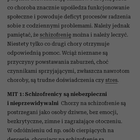
co choroba znacznie upośledza funkcjonowanie
społeczne i powoduje deficyt procesów radzenia
sobie z codziennymi problemami. Należy jednak
pamiętać, że
schizofrenię
można i należy leczyć.
Niestety tylko co drugi chory otrzymuje
odpowiednią pomoc. Wciąż nieznane są
przyczyny powstawania zaburzeń, choć
czynnikami sprzyjającymi, zwłaszcza nawrotom
choroby, są trudne doświadczenia czy
stres
.
MIT 1: Schizofrenicy są niebezpieczni
i nieprzewidywalni
Chorzy na schizofrenie są
postrzegani jako osoby dziwne, bez emocji,
bezkrytyczne, zimne i zagrażające otoczeniu.
W odróżnieniu od np. osób cierpiących na
depresję
, chorujący na schizofrenię są