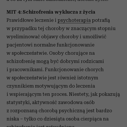
analizować ruch w naszej witrynie. Informacje o tym, jak
korzystasz z naszej witryny, udostępniamy partnerom
MIT 4: Schizofrenia wyklucza z życia
społecznościowym, reklamowym i analitycznym.
Prawidłowe leczenie i
psychoterapia
potrafią
Partnerzy mogą połączyć te informacje z innymi danymi
w przypadku tej choroby w znaczącym stopniu
otrzymanymi od Ciebie lub uzyskanymi podczas
korzystania z ich usług.
wyeliminować objawy choroby i umożliwić
pacjentowi normalne funkcjonowanie
w społeczeństwie. Osoby chorujące na
schizofrenię mogą być dobrymi rodzicami
i pracownikami. Funkcjonowanie chorych
w społeczeństwie jest również istotnym
czynnikiem motywującym do leczenia
i wspierającym ten proces. Niestety, jak pokazują
statystyki, aktywność zawodowa osób
z rozpoznaną chorobą psychiczną jest bardzo
niska – tylko co dziesiąta osoba cierpiąca na