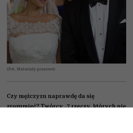
(Fot. Materiały prasowe)
Czy mężczyzn naprawdę da się
zrozumieć? Twórcy „7 rzeczy, których nie
wiecie o facetach” z przymrużeniem oka
próbują odpowiedzieć na to pytanie,