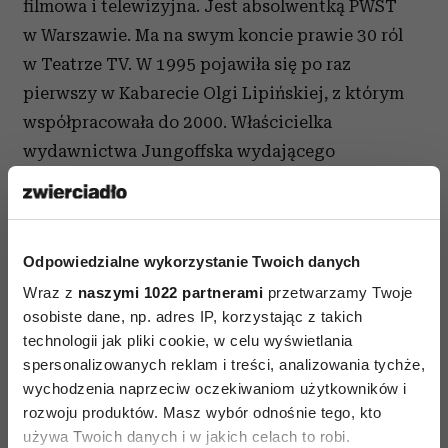
filmowa i telewizyjna. Jest absolwentką PWST
w Warszawie. Ma na swym koncie prawie 30 ról
w Teatrze TV. W 1995 pojawiła się po raz
pierwszy w Kabarecie Olgi Lipińskiej, z którym
współpracowała do 2000. Właścicielka
wydawnictwa Jungoffska wydającego
audiobooki, oraz książki dla dzieci i młodzieży.
Odpowiedzialne wykorzystanie Twoich danych
Zebrane środki trafią do Oddziału Bajka –
Wraz z
naszymi 1022 partnerami
przetwarzamy Twoje
Wędrującej Szpitalnej Biblioteki. Akcja,
osobiste dane, np. adres IP, korzystając z takich
zainicjowana przez miesięcznik Zwierciadło,
technologii jak pliki cookie, w celu wyświetlania
wspiera Fundację „Serdecznik” w zakupie
spersonalizowanych reklam i treści, analizowania tychże,
książek dla dziecięcych oddziałów. Każdy może
wychodzenia naprzeciw oczekiwaniom użytkowników i
rozwoju produktów. Masz wybór odnośnie tego, kto
wylicytować książkę na aukcji
używa Twoich danych i w jakich celach to robi.
charytatywni.allegro.pl i wspomóc dzieci.