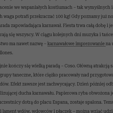
a scenie we wspaniałych kostiumach – tak wymyślnych i
ch waga potrafi przekraczać 100 kg! Gdy poznamy już n
rada zapowiadająca karnawał. Fiesta trwa całą dobę i j
rają się wszyscy. W ciągu kolejnych dni muzyka i tańc
ństwo ma nawet nazwę –
karnawałowe imprezowanie
na 
lones.
nie kończy się wielką paradą – Coso. Główną atrakcją s
 grupy taneczne, które ciężko pracowały nad przygoto
dów. Efekt zawsze jest zachwycający. Dzień później od
izującej ducha karnawału. Papierowa ryba obwożona je
uczestnicy dotrą do placu Espana, zostaje spalona. Te
 i lament wdów, wdowców i płaczek – można wziąć udzi