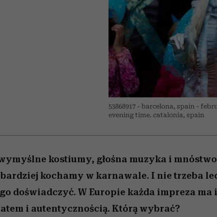
edź
 5,
j
Wiemy, gdzie go kupić
Miller s. 5, odc. 6]
przekraczają swoje g
sezon jesień–zima 2
w seksie?
53868917 - barcelona, spain - febr
evening time. catalonia, spain
, wymyślne kostiumy, głośna muzyka i mnóstw
ajbardziej kochamy w karnawale. I nie trzeba lec
go doświadczyć. W Europie każda impreza ma 
atem i autentycznością. Którą wybrać?