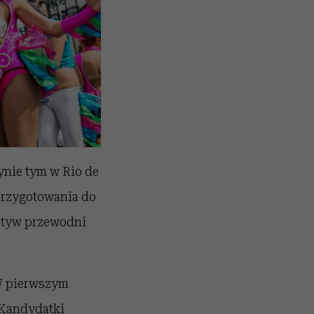
ynie tym w Rio de
 przygotowania do
motyw przewodni
 W pierwszym
 Kandydatki