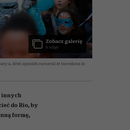
ranice
026/27
to dla nich zarwiesz noc
zaskakujący faworyt
zupełny brak ogłady
girls”
Zobacz galerię
6 zdjęć
uary 4, 2016: spanish carnaval at barcelona in
o innych
ieć do Rio, by
inną formę,