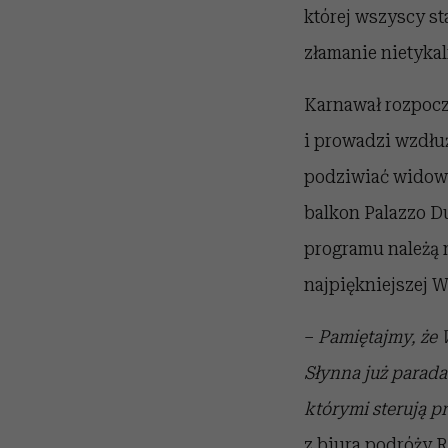
której wszyscy st
złamanie nietyka
Karnawał rozpocz
i prowadzi wzdłu
podziwiać widowi
balkon Palazzo D
programu należą 
najpiękniejszej W
–
Pamiętajmy, że 
Słynna już parada
którymi sterują p
z biura podróży 