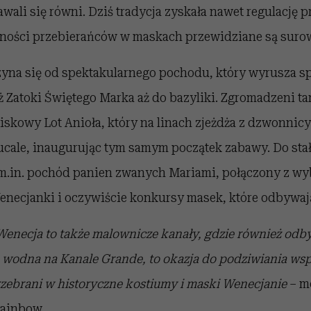
awali się równi. Dziś tradycja zyskała nawet regulację 
lności przebierańców w maskach przewidziane są surow
yna się od spektakularnego pochodu, który wyrusza s
ż Zatoki Świętego Marka aż do bazyliki. Zgromadzeni 
skowy Lot Anioła, który na linach zjeżdża z dzwonnic
ucale, inaugurując tym samym początek zabawy. Do st
m.in. pochód panien zwanych Mariami, połączony z w
enecjanki i oczywiście konkursy masek, które odbywają
Wenecja to także malownicze kanały, gdzie również odby
 wodna na Kanale Grande, to okazja do podziwiania wsp
rzebrani w historyczne kostiumy i maski Wenecjanie
– m
Rainbow.