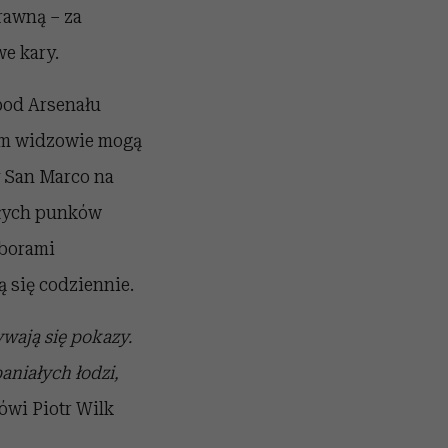
prawną – za
e kary.
pod Arsenału
tam widzowie mogą
y San Marco na
ałych punków
yborami
 się codziennie.
wają się pokazy.
aniałych łodzi,
ówi Piotr Wilk