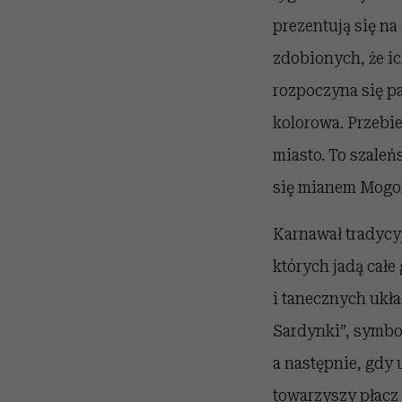
prezentują się n
zdobionych, że i
rozpoczyna się pa
kolorowa. Przebie
miasto. To szale
się mianem Mogol
Karnawał tradycyj
których jadą całe
i tanecznych ukła
Sardynki”, symbol
a następnie, gdy 
towarzyszy płacz