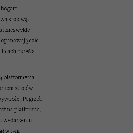
 bogato
ową królową,
est niezwykle
e opanowują całe
ulicach określa
ą platformy na
waniem strojów
bywa się „Pogrzeb
st na platformie,
mu wydarzeniu
ał w tym