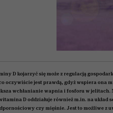
 5,
kwestie, o których wciąż
skutki dla związku i dla
Miller s. 5, odc. 6]
Raport Lyst ujaw
boimy się mówić
partnerki
najbardziej pożąd
ubrania i marki se
miny D kojarzyć się może z regulacją gospoda
co oczywiście jest prawdą, gdyż wspiera ona m
ększa wchłanianie wapnia i fosforu w jelitach.
 witamina D oddziałuje również m.in. na układ 
pornościowy czy mięśnie. Jest to możliwe z u