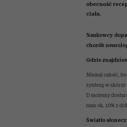
obecność recep
ciała.
Naukowcy dopatr
chorób neurologi
Gdzie znajdzie
Niemal całość, bo
syntezę w skórze
D możemy dostarc
nam ok. 10% z do
Światło słonecz