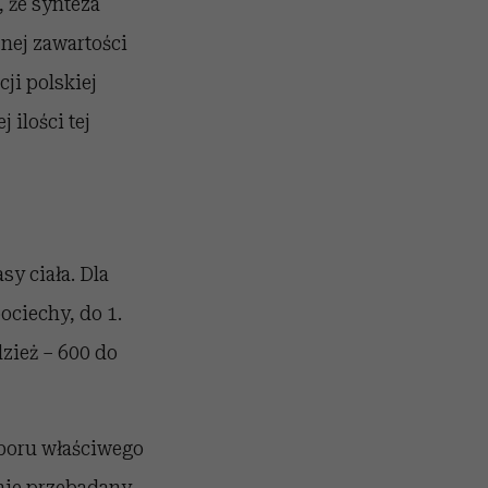
 że synteza
nej zawartości
ji polskiej
 ilości tej
sy ciała. Dla
ociechy, do 1.
zież – 600 do
yboru właściwego
nie przebadany,