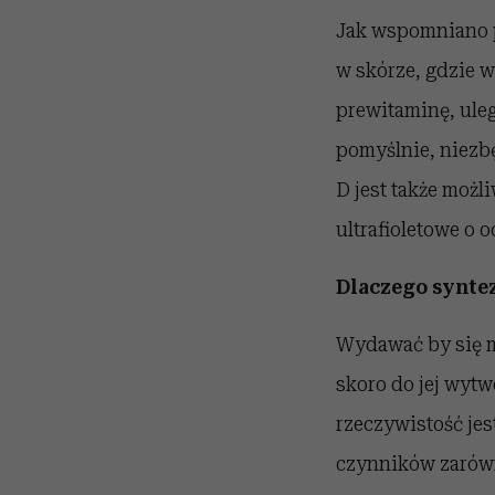
Jak wspomniano p
w skórze, gdzie 
prewitaminę, ule
pomyślnie, niezb
D jest także moż
ultrafioletowe o 
Dlaczego syntez
Wydawać by się m
skoro do jej wytw
rzeczywistość jes
czynników zarówn