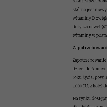
rosnąca świadomo
skórna jest niew
witaminy D zwięks
dotyczą nawet 90%
witaminy w posta
Zapotrzebowani
Zapotrzebowanie n
dzieci do 6. mies
roku życia, powin
1000 IU, z kolei d
Na rynku dostępn
dla siebie czy s