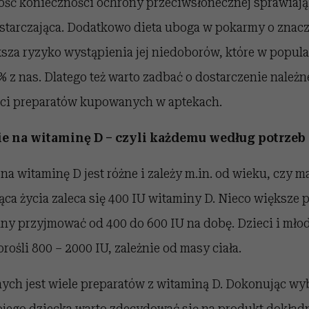
ść konieczności ochrony przeciwsłonecznej sprawiają,
ystarczająca. Dodatkowo dieta uboga w pokarmy o znacz
za ryzyko wystąpienia jej niedoborów, które w populac
 z nas. Dlatego też warto zadbać o dostarczenie należnej
ci preparatów kupowanych w aptekach.
e na witaminę D – czyli każdemu według potrzeb
a witaminę D jest różne i zależy m.in. od wieku, czy ma
iąca życia zaleca się 400 IU witaminy D. Nieco większe p
ny przyjmować od 400 do 600 IU na dobę. Dzieci i młod
orośli 800 – 2000 IU, zależnie od masy ciała.
ych jest wiele preparatów z witaminą D. Dokonując w
wojego dziecka warto zdecydować się na produkt dokład