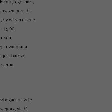
słoniętego ciała,
ściwsza pora dla
dyby w tym czasie
– 15.00,
nnych.
j i uwalniana
a jest bardzo
arzenia
wzbogacane w tę
węgorz, śledź,