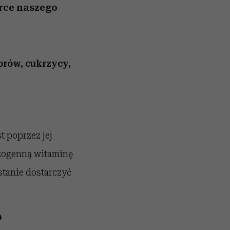
rce naszego
orów, cukrzycy,
t poprzez jej
gzogenną witaminę
stanie dostarczyć
D