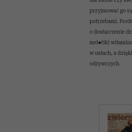
przyjmować go sy
potrzebami. Produ
o dostarczenie d
mel●tiki witamin
w ustach, a dzięk
odżywczych.