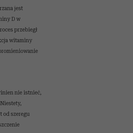
zana jest
miny D w
roces przebiegł
kcja witaminy
 promieniowanie
nien nie istnieć,
Niestety,
t od szeregu
szczenie