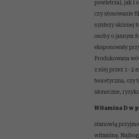
powietrza), jak i
czy stosowanie fi
syntezy skórnej t
osoby o jasnym fo
eksponowały przyn
Produkowana wówc
z niej przez 1- 2 
teoretyczna, czy
słoneczne, ryzyk
Witamina D w 
stanowią przyjmo
witaminę. Najbog