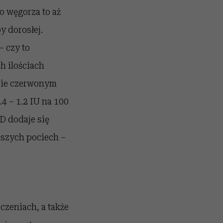
o węgorza to aż
y dorosłej.
– czy to
h ilościach
ęsie czerwonym
4 – 1.2 IU na 100
D dodaje się
aszych pociech –
zeniach, a także