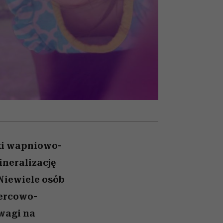
nił
relację z pieniędzmi
ane
zonu
rki wapniowo-
ineralizację
 Niewiele osób
sercowo-
wagi na