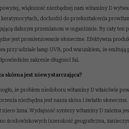
owyżej, większość niezbędnej nam witaminy D wytwar
w keratynocytach, dochodzi do przekształcenia prowita
gającą dalszym przemianom w organizmie. By cały ten p
ędne jest promieniowanie słoneczne. Efektywna produ
liwa przy udziale lamp UVB, pod warunkiem, że emitują
odpowiednim zakresie długości fal.
a skórna jest niewystarczająca?
ogło, że problem niedoboru witaminy D właściwie powi
orzenia niezbędna jest nasza skóra i światło słoneczne. 
t nieco inna. Wydajność syntezy witaminy D zależna jes
o środowiskowych (szerokość geograficzna, zanieczy