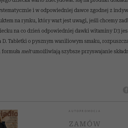
stematycznie i w odpowiedniej dawce zgodnej z indy
ktem na rynku, który wart jest uwagi, jeśli chcemy za
ziecku na co dzień odpowiedniej dawki witaminy D3 jes
a D. Tabletki o pysznym waniliowym smaku, rozpuszcza
i formuła
melt
umożliwiają szybsze przyswajanie skła
AUTOPROMOCJA
ZAMÓW