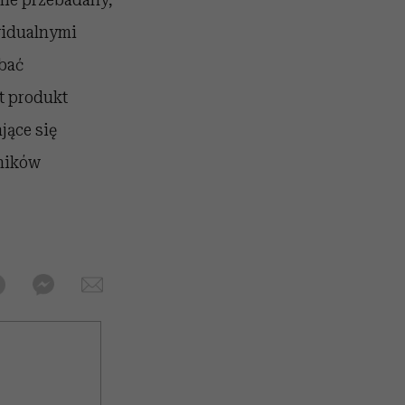
widualnymi
dbać
t produkt
jące się
dników