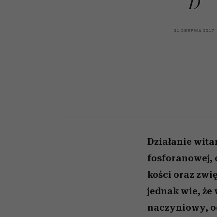
D
kawę z Kasią Miller”, s.
girls”
odc. 7]
31 SIERPNIA 2017
Działanie wita
fosforanowej, 
kości oraz zwi
jednak wie, że
naczyniowy, od