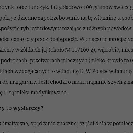
sardynki oraz tuńczyk. Przykładowo 100 gramów świeżeg
pokryć dzienne zapotrzebowanie na tę witaminę u osob
pożycie ryb jest niewystarczające z różnych powodów 
oka cena) czy przez dostępność. W znacznie mniejszyc
iemy w żółtkach jaj (około 54 IU/100 g), wątrobie, mi
podrobach, przetworach mlecznych (mleko krowie to 0.
duktach wzbogacanych o witaminę D. W Polsce witaminę 
 do margaryny. Jeśli chodzi o menu najmniejszych z n
ę D są mleka modyfikowane.
czy to wystarczy?
imatyczne, spędzanie znacznej części dnia w pomieszc