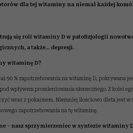
torów dla tej witaminy na niemal każdej komó
ują się roli witaminy D w patofizjologii nowotw
cznych, a także... depresji.
my witaminę D?
 aż 90 % zapotrzebowania na witaminę D, pokrywana jes
 pod wpływem promieniowania słonecznego. Z kolei e
zyć wraz z pokarmem. Niemniej ilościowo dieta jest w 
bowego zapotrzebowania na tę witaminę.
ne – nasz sprzymierzeniec w syntezie witaminy 