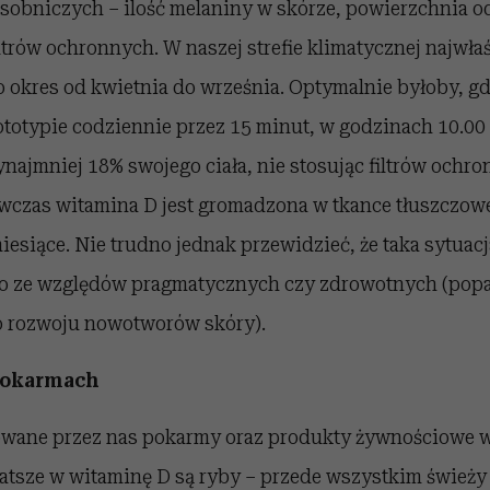
 osobniczych – ilość melaniny w skórze, powierzchnia od
ltrów ochronnych. W naszej strefie klimatycznej najwła
o okres od kwietnia do września. Optymalnie byłoby, g
totypie codziennie przez 15 minut, w godzinach 10.00 
ajmniej 18% swojego ciała, nie stosując filtrów ochro
zas witamina D jest gromadzona w tkance tłuszczowe
miesiące. Nie trudno jednak przewidzieć, że taka sytuacj
 to ze względów pragmatycznych czy zdrowotnych (pop
o rozwoju nowotworów skóry).
pokarmach
wane przez nas pokarmy oraz produkty żywnościowe 
atsze w witaminę D są ryby – przede wszystkim świeży 