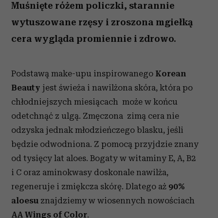
Muśnięte różem policzki, starannie
wytuszowane rzęsy i zroszona mgiełką
cera wygląda promiennie i zdrowo.
Podstawą make-upu inspirowanego
Korean
Beauty
jest świeża i nawilżona skóra, która po
chłodniejszych miesiącach może w końcu
odetchnąć z ulgą. Zmęczona zimą cera nie
odzyska jednak młodzieńczego blasku, jeśli
będzie odwodniona. Z pomocą przyjdzie znany
od tysięcy lat aloes. Bogaty w witaminy E, A, B2
i C oraz aminokwasy doskonale nawilża,
regeneruje i zmiękcza skórę. Dlatego aż
90%
aloesu
znajdziemy w wiosennych nowościach
AA Wings of Color
.