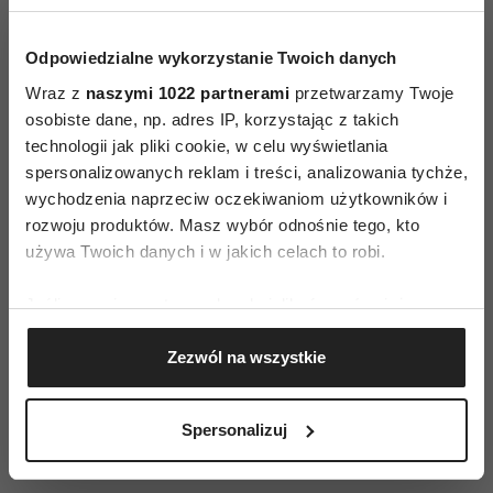
Odpowiedzialne wykorzystanie Twoich danych
Wraz z
naszymi 1022 partnerami
przetwarzamy Twoje
osobiste dane, np. adres IP, korzystając z takich
technologii jak pliki cookie, w celu wyświetlania
AA Wings of Color Matt Fixer
Matująca mgiełka
spersonalizowanych reklam i treści, analizowania tychże,
utrwalająca makijaż Bezalkoholowa, utrwalająca
wychodzenia naprzeciw oczekiwaniom użytkowników i
rozwoju produktów. Masz wybór odnośnie tego, kto
mgiełka zapewni długotrwały efekt matowej
używa Twoich danych i w jakich celach to robi.
skóry. Dzięki 90% aloesu mgiełka doskonale
nawilża skórę, zabiegając jej przesuszeniu w
Jeśli wyrazisz na to zgodę, chcielibyśmy również:
ciągu dnia. Formuła z krzemionką zapobiega
Gromadzić dane dotyczące Twojej lokalizacji
błyszczeniu. Wzbogacona w ekstrakt z cytryny
Zezwól na wszystkie
geograficznej z dokładnością nawet do kilku metrów
pomaga rozjaśniać przebarwienia.
Identyfikować Twoje urządzenie, aktywnie
analizując charakteryzującego je zbiory danych
Spersonalizuj
(fingerprinting, czyli wirtualny odcisk palca)
Dowiedz się więcej odnośnie tego, jak Twoje osobiste