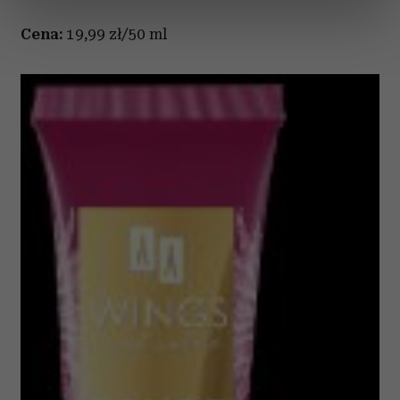
dane są przetwarzane oraz ustaw własne preferencje w
sekcji szczegółów
. W Deklaracji plików cookie możesz
Cena:
19,99 zł/50 ml
zmienić lub wycofać swoją zgodę w dowolnej chwili.
Wykorzystujemy pliki cookie do spersonalizowania treści
i reklam, aby oferować funkcje społecznościowe i
analizować ruch w naszej witrynie. Informacje o tym, jak
korzystasz z naszej witryny, udostępniamy partnerom
społecznościowym, reklamowym i analitycznym.
Partnerzy mogą połączyć te informacje z innymi danymi
otrzymanymi od Ciebie lub uzyskanymi podczas
korzystania z ich usług.