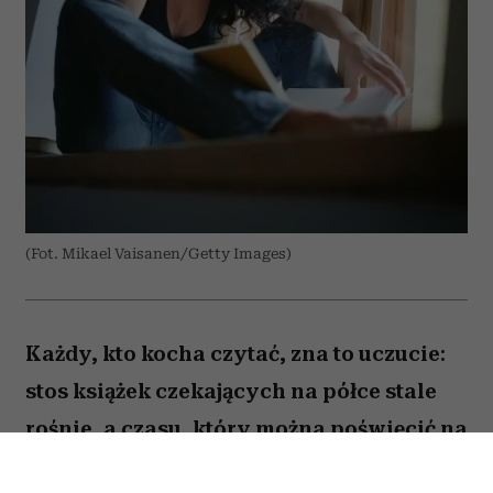
(Fot. Mikael Vaisanen/Getty Images)
Każdy, kto kocha czytać, zna to uczucie:
stos książek czekających na półce stale
rośnie, a czasu, który można poświęcić na
lekturę, ubywa. A przecież obok głośnych