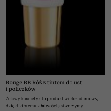
Rouge BB
Róż z tintem do ust
i policzków
Żelowy kosmetyk to produkt wielozadaniowy,
dzięki któremu z łatwością stworzymy