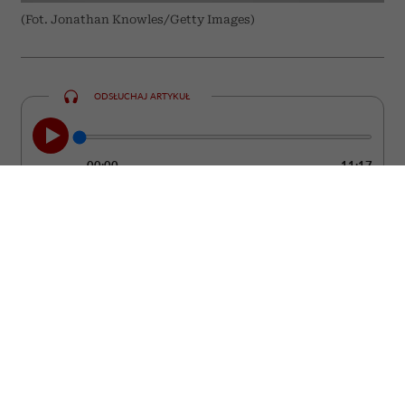
(Fot. Jonathan Knowles/Getty Images)
ODSŁUCHAJ ARTYKUŁ
00:00
11:17
Nie zawsze łatwo zauważyć moment, w
którym partner przestaje kochać. Zwykle
nie dzieje się to z dnia na dzień. Częściej
pojawiają się drobne zmiany w jego
zachowaniu, które z czasem zaczynają