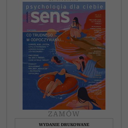
AUTOPROMOCJA
i reklam, aby oferować funkcje społecznościowe i
analizować ruch w naszej witrynie. Informacje o tym, jak
korzystasz z naszej witryny, udostępniamy partnerom
społecznościowym, reklamowym i analitycznym.
Partnerzy mogą połączyć te informacje z innymi danymi
otrzymanymi od Ciebie lub uzyskanymi podczas
korzystania z ich usług.
ZAMÓW
WYDANIE DRUKOWANE