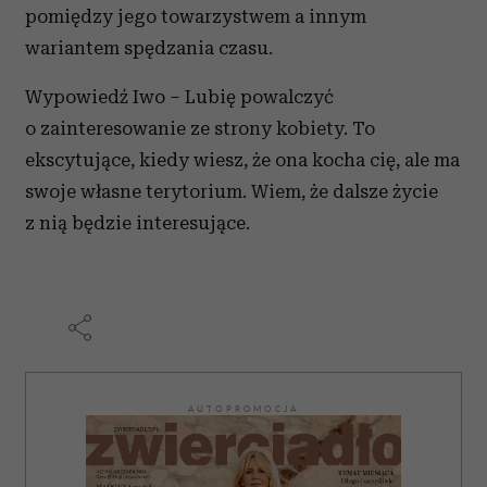
pomiędzy jego towarzystwem a innym
korzystasz z naszej witryny, udostępniamy partnerom
wariantem spędzania czasu.
społecznościowym, reklamowym i analitycznym.
Partnerzy mogą połączyć te informacje z innymi danymi
Wypowiedź Iwo – Lubię powalczyć
otrzymanymi od Ciebie lub uzyskanymi podczas
o zainteresowanie ze strony kobiety. To
korzystania z ich usług.
ekscytujące, kiedy wiesz, że ona kocha cię, ale ma
swoje własne terytorium. Wiem, że dalsze życie
z nią będzie interesujące.
AUTOPROMOCJA