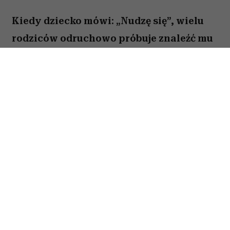
Kiedy dziecko mówi: „Nudzę się”, wielu
rodziców odruchowo próbuje znaleźć mu
jakieś zajęcie. Proponują wspólną
zabawę, podsuwają książkę albo
pozwalają włączyć bajkę. Novak Djoković
uważa jednak, że wcale nie trzeba
reagować w ten sposób. Jego zdaniem
nuda nie jest problemem, który należy jak
najszybciej rozwiązać. Przeciwnie. To
właśnie ona może pomóc dziecku
rozwijać wyobraźnię, samodzielność i
kreatywność.