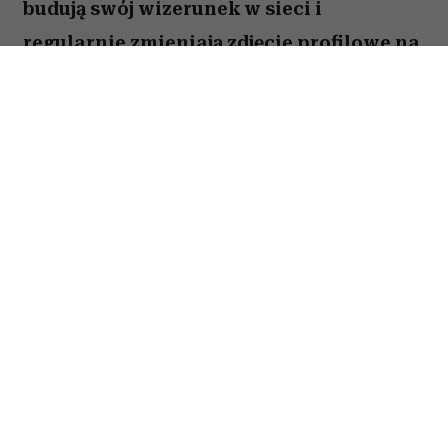
budują swój wizerunek w sieci i
regularnie zmieniają zdjęcie profilowe na
portalach społecznościowych. Ale nie
brakuje takich, którzy w internecie od lat
używają tej samej fotki – nawet gdy
zdążyli skończyć studia, założyć rodzinę i
osiwieć. Psycholożka Ruth Guest
tłumaczy, co to może o nas mówić.
Należysz do tych, którzy ostatni raz zmienili
zdjęcie profilowe na Facebooku 10 lat temu?
Wbrew pozorom osób, które zupełnie nie czują
potrzeby aktualizowania swojego wizerunku,
jest sporo. Jedna z nich zadała o to pytanie
Ruth