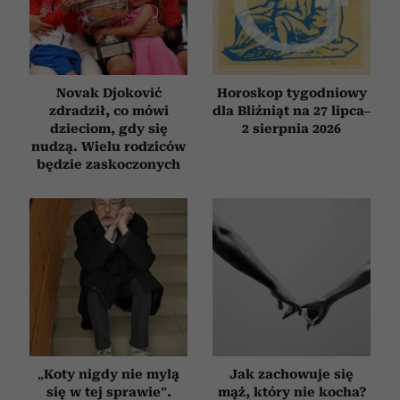
społecznościowym, reklamowym i analitycznym.
Partnerzy mogą połączyć te informacje z innymi danymi
otrzymanymi od Ciebie lub uzyskanymi podczas
korzystania z ich usług.
Novak Djoković
Horoskop tygodniowy
zdradził, co mówi
dla Bliźniąt na 27 lipca–
dzieciom, gdy się
2 sierpnia 2026
nudzą. Wielu rodziców
będzie zaskoczonych
„Koty nigdy nie mylą
Jak zachowuje się
się w tej sprawie”.
mąż, który nie kocha?