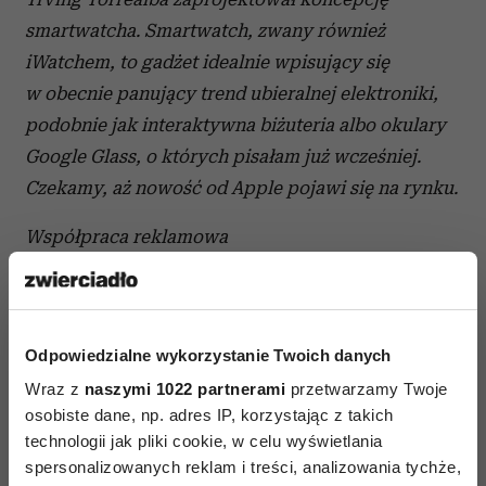
smartwatcha. Smartwatch, zwany również
iWatchem, to gadżet idealnie wpisujący się
w obecnie panujący trend ubieralnej elektroniki,
podobnie jak interaktywna biżuteria albo okulary
Google Glass, o których pisałam już wcześniej.
Czekamy, aż nowość od Apple pojawi się na rynku.
Współpraca reklamowa
Odpowiedzialne wykorzystanie Twoich danych
Wraz z
naszymi 1022 partnerami
przetwarzamy Twoje
osobiste dane, np. adres IP, korzystając z takich
technologii jak pliki cookie, w celu wyświetlania
spersonalizowanych reklam i treści, analizowania tychże,