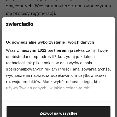
zmęczonych. Wczesnym wieczorem rozpoczynają
się procesy regeneracji.
– Nocna odbudowa skóry polega przede
wszystkim na zwiększeniu podziałów komórek
i intensywnej naprawie DNA zniszczonego przez
Odpowiedzialne wykorzystanie Twoich danych
promieniowanie UV – mówi dr Magdalena
Wraz z
naszymi 1022 partnerami
przetwarzamy Twoje
Łuczkowska. Uszkodzone komórki są
osobiste dane, np. adres IP, korzystając z takich
zastępowane przez nowe. Zwiększa się produkcja
technologii jak pliki cookie, w celu wyświetlania
spersonalizowanych reklam i treści, analizowania tychże,
substancji budujących skórę, takich jak kolagen,
wychodzenia naprzeciw oczekiwaniom użytkowników i
elastyna czy kwas hialuronowy.
rozwoju produktów. Masz wybór odnośnie tego, kto
używa Twoich danych i w jakich celach to robi.
Pomiędzy 1 a 2 w nocy toksyny ze skóry usuwane
są do naczyń limfatycznych. Około 3 nad ranem
Jeśli wyrazisz na to zgodę, chcielibyśmy również:
podnosi się ciśnienie krwi i rośnie temperatura
Gromadzić dane dotyczące Twojej lokalizacji
ciała. Między 4 a 5 rano rosnący poziom hormonu
Zezwól na wszystkie
geograficznej z dokładnością nawet do kilku metrów