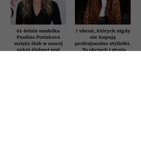
61-letnia modelka
7 ubrań, których nigdy
Paulina Porizkova
nie kupują
wzięła ślub w szarej
profesjonalne stylistki.
sukni ślubnej pod
„To obciach i strata
kolor siwych włosów
pieniędzy”
MODA
5 rzeczy, które powinna mieć w szafie
każda kobieta po 50-tce. Zbudujesz z
nich dziesiątki stylizacji
26 LIPCA 2026
PAULINA BRZOZOWSKA