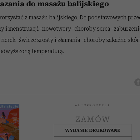
zania do masażu balijskiego
korzystać z masażu balijskiego. Do podstawowych prz
ąży i menstruacji -nowotwory -choroby serca -zaburzeni
 nerek -świeże zrosty i złamania -choroby zakaźne skó
podwyższoną temperaturą.
AUTOPROMOCJA
ZAMÓW
WYDANIE DRUKOWANE