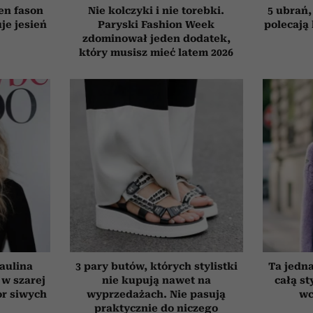
Ten fason
Nie kolczyki i nie torebki.
5 ubrań,
je jesień
Paryski Fashion Week
polecają
zdominował jeden dodatek,
który musisz mieć latem 2026
aulina
3 pary butów, których stylistki
Ta jedna
 w szarej
nie kupują nawet na
całą st
or siwych
wyprzedażach. Nie pasują
wc
praktycznie do niczego