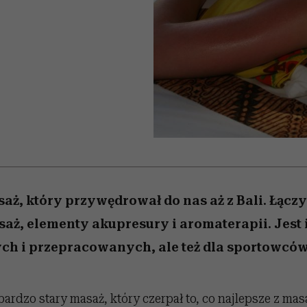
 5,
zupełny brak ogłady
pierwszy zwiastun
Miller s. 5, odc. 6]
Raport Lyst ujaw
ie
najbardziej pożąd
ubrania i marki se
ż, który przywędrował do nas aż z Bali. Łączy
aż, elementy akupresury i aromaterapii. Jest 
ch i przepracowanych, ale też dla sportowców
 bardzo stary masaż, który czerpał to, co najlepsze z ma