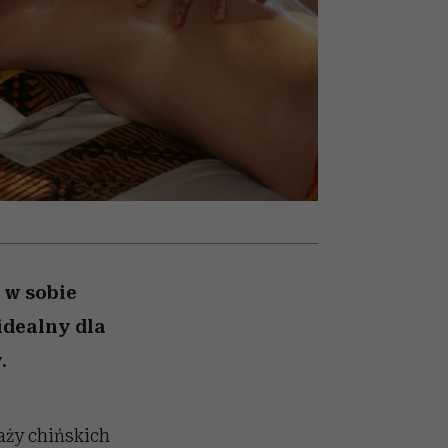
nił
skutki dla związku i dla
humoru historii
ane
partnerki
zonu
 w sobie
idealny dla
.
saży chińskich