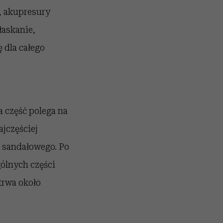
i, akupresury
łaskanie,
ę dla całego
 część polega na
jczęściej
a sandałowego. Po
ólnych części
trwa około