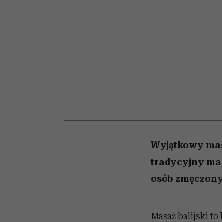
kawę z Kasią Miller”, s.
wśród najchętniej
artystkę
girls”
oglądanych na Netflix
odc. 7]
Wyjątkowy masa
tradycyjny mas
osób zmęczony
Masaż balijski to