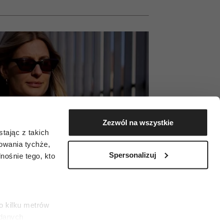
Zezwól na wszystkie
tając z takich
zowania tychże,
Spersonalizuj
ośnie tego, kto
o kilku metrów
 danych