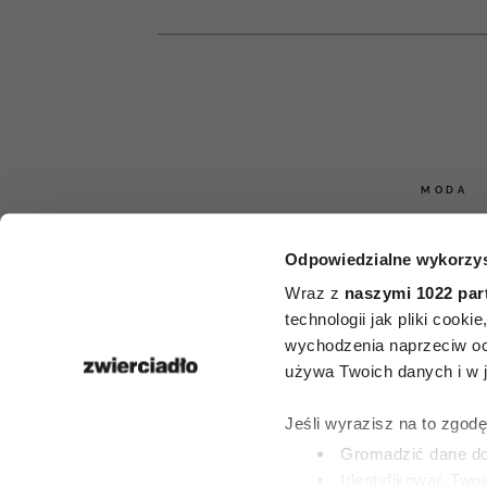
MODA
7 ubrań, któr
Odpowiedzialne wykorzys
nie kup
Wraz z
naszymi 1022 par
technologii jak pliki cook
profesjonalne 
wychodzenia naprzeciw oc
używa Twoich danych i w ja
„To obciach 
Jeśli wyrazisz na to zgod
pienięd
Gromadzić dane dot
Identyfikować Twoj