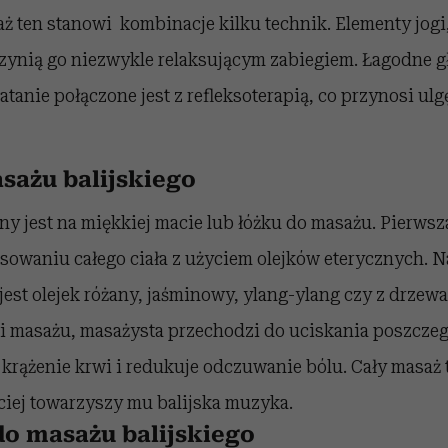
aż ten stanowi kombinacje kilku technik. Elementy jog
 czynią go niezwykle relaksującym zabiegiem. Łagodne g
atanie połączone jest z refleksoterapią, co przynosi ulg
sażu balijskiego
 jest na miękkiej macie lub łóżku do masażu. Pierwsza
waniu całego ciała z użyciem olejków eterycznych. Na
est olejek różany, jaśminowy, ylang-ylang czy z drzew
ci masażu, masażysta przechodzi do uciskania poszczeg
 krążenie krwi i redukuje odczuwanie bólu. Cały masaż 
ciej towarzyszy mu balijska muzyka.
o masażu balijskiego