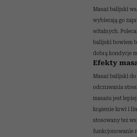
Masaż balijski ws
wybierają go zapr
witalnych. Poleca
balijski bowiem b
dobrą kondycje m
Efekty masa
Masaż balijski do
odczuwania stresu
masażu jest lepie
krążenie krwi i l
stosowany też ws
funkcjonowanie m