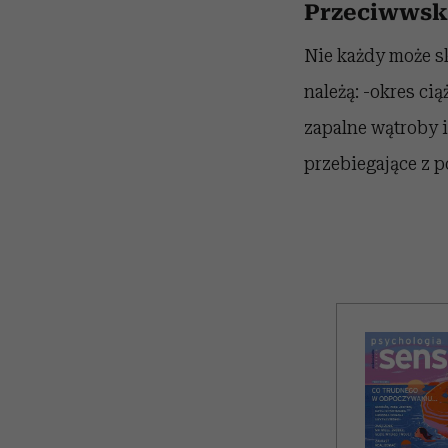
Przeciwwska
Nie każdy może s
należą: -okres ci
zapalne wątroby i
przebiegające z 