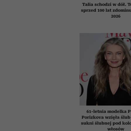
Talia schodzi w dół. 
sprzed 100 lat zdominu
2026
61-letnia modelka P
Porizkova wzięła ślub
sukni ślubnej pod kol
włosów