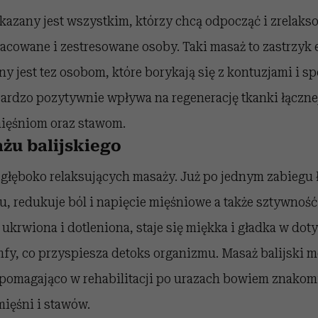
kazany jest wszystkim, którzy chcą odpocząć i zrelakso
acowane i zestresowane osoby. Taki masaż to zastrzyk en
ny jest tez osobom, które borykają się z kontuzjami i 
ardzo pozytywnie wpływa na regenerację tkanki łączne
ięśniom oraz stawom.
żu balijskiego
 głęboko relaksujących masaży. Już po jednym zabiegu 
, redukuje ból i napięcie mięśniowe a także sztywność
j ukrwiona i dotleniona, staje się miękka i gładka w do
imfy, co przyspiesza detoks organizmu. Masaż balijski 
pomagająco w rehabilitacji po urazach bowiem znakom
ięśni i stawów.