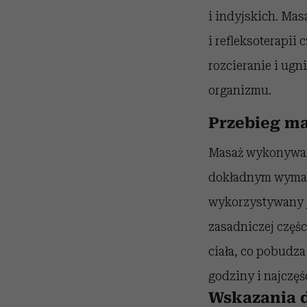
i indyjskich. Mas
i refleksoterapii
rozcieranie i ugni
organizmu.
Przebieg ma
Masaż wykonywany
dokładnym wymaso
wykorzystywany j
zasadniczej częś
ciała, co pobudza
godziny i najczęś
Wskazania d