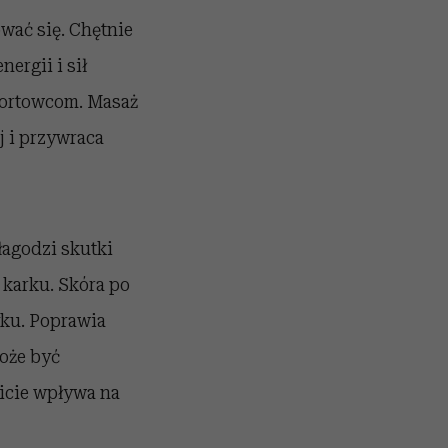
wać się. Chętnie
ergii i sił
sportowcom. Masaż
j i przywraca
łagodzi skutki
 karku. Skóra po
tyku. Poprawia
może być
icie wpływa na