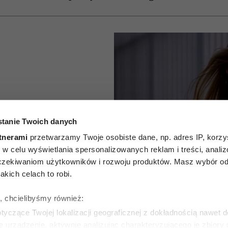
ych nigdy
tanie Twoich danych
ują
tnerami
przetwarzamy Twoje osobiste dane, np. adres IP, korzys
ie, w celu wyświetlania spersonalizowanych reklam i treści, anali
stylistki.
zekiwaniom użytkowników i rozwoju produktów. Masz wybór odn
kich celach to robi.
i strata
ę, chcielibyśmy również:
zy”
yczące Twojej lokalizacji geograficznej z dokładnością nawet d
e urządzenie, aktywnie analizując charakteryzującego je zbiory