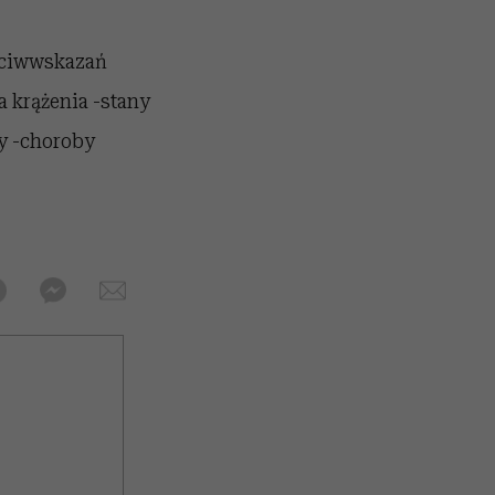
eciwwskazań
a krążenia -stany
ry -choroby