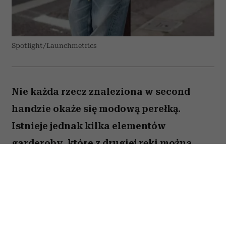
Spotlight/Launchmetrics
Nie każda rzecz znaleziona w second
handzie okaże się modową perełką.
Istnieje jednak kilka elementów
garderoby, które z drugiej ręki można
kupić taniej, w lepszej jakości i z
charakterem trudnym do znalezienia w
popularnych sieciówkach.