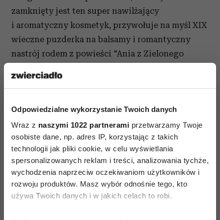
zamknięty jest ten super nawilżający
i aromatyczny kosmetyk, przywołuje na myśl XIX
wieczne puzderka na balsamy i romantyczny
nastrój rodem z powieści "Ania z Zielonego
Wzgórza".
Niezależnie od tego, jaki kosmetyk do pielęgnacji
ust jest waszym ulubionym, warto pamiętać
Odpowiedzialne wykorzystanie Twoich danych
o jego aplikacji, szczególnie teraz, gdy na
Wraz z
naszymi 1022 partnerami
przetwarzamy Twoje
zewnątrz powietrze jest chłodne a we wnętrzach
osobiste dane, np. adres IP, korzystając z takich
działa ogrzewanie - takie różnice temperatur są
technologii jak pliki cookie, w celu wyświetlania
spersonalizowanych reklam i treści, analizowania tychże,
niemiłosierne dla naszej skóry - zwłaszcza tej
wychodzenia naprzeciw oczekiwaniom użytkowników i
delikatnej na ustach.
rozwoju produktów. Masz wybór odnośnie tego, kto
używa Twoich danych i w jakich celach to robi.
Jeśli wyrazisz na to zgodę, chcielibyśmy również: