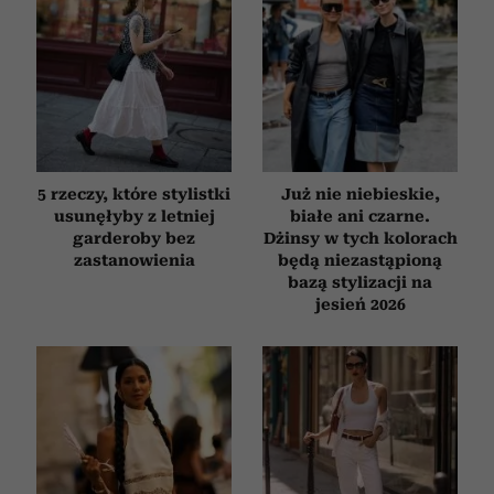
społecznościowym, reklamowym i analitycznym.
Partnerzy mogą połączyć te informacje z innymi danymi
otrzymanymi od Ciebie lub uzyskanymi podczas
korzystania z ich usług.
5 rzeczy, które stylistki
Już nie niebieskie,
usunęłyby z letniej
białe ani czarne.
garderoby bez
Dżinsy w tych kolorach
zastanowienia
będą niezastąpioną
bazą stylizacji na
jesień 2026