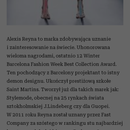
Partnerzy mogą połączyć te informacje z innymi danymi
otrzymanymi od Ciebie lub uzyskanymi podczas
korzystania z ich usług.
Alexis Reyna to marka zdobywająca uznanie
i zainteresowanie na świecie. Uhonorowana
wieloma nagrodami, ostatnio 12 Winter
Barcelona Fashion Week Best Collection Award.
Ten pochodzący z Barcelony projektant to istny
demon designu. Ukończył prestiżową szkołe
Saint Martins. Tworzył już dla takich marek jak:
Stylemode, obecnej na 25 rynkach świata
sztokholmskiej J.Lindeberg czy dla Guopei.
W 2011 roku Reyna został uznany przez Fast
Company za szóstego w rankingu stu najbardziej