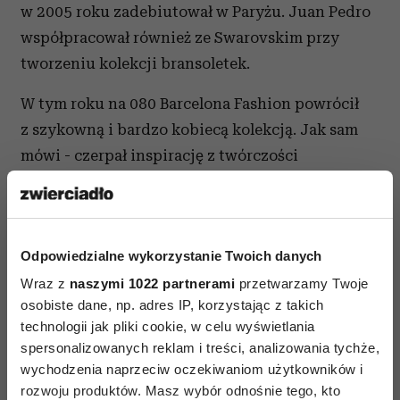
w 2005 roku zadebiutował w Paryżu. Juan Pedro
współpracował również ze Swarovskim przy
tworzeniu kolekcji bransoletek.
W tym roku na 080 Barcelona Fashion powrócił
z szykowną i bardzo kobiecą kolekcją. Jak sam
mówi - czerpał inspirację z twórczości
ekspresjonistów połowy XX wieku. Efektem jego
pracy jest niezwykle ujmująca, wyrafinowana
kolekcja utrzymana w palecie - czerwieni, mięty
Odpowiedzialne wykorzystanie Twoich danych
i różów.
Wraz z
naszymi 1022 partnerami
przetwarzamy Twoje
Alexis Reyna
osobiste dane, np. adres IP, korzystając z takich
technologii jak pliki cookie, w celu wyświetlania
spersonalizowanych reklam i treści, analizowania tychże,
wychodzenia naprzeciw oczekiwaniom użytkowników i
rozwoju produktów. Masz wybór odnośnie tego, kto