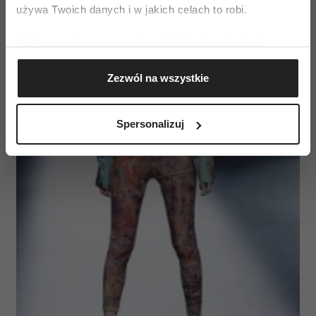
używa Twoich danych i w jakich celach to robi.
Jeśli wyrazisz na to zgodę, chcielibyśmy również:
Gromadzić dane dotyczące Twojej lokalizacji
Zezwól na wszystkie
geograficznej z dokładnością nawet do kilku metrów
Identyfikować Twoje urządzenie, aktywnie
analizując charakteryzującego je zbiory danych
Spersonalizuj
(fingerprinting, czyli wirtualny odcisk palca)
Dowiedz się więcej odnośnie tego, jak Twoje osobiste
dane są przetwarzane oraz ustaw własne preferencje w
sekcji szczegółów
. W Deklaracji plików cookie możesz
zmienić lub wycofać swoją zgodę w dowolnej chwili.
Wykorzystujemy pliki cookie do spersonalizowania treści
i reklam, aby oferować funkcje społecznościowe i
analizować ruch w naszej witrynie. Informacje o tym, jak
korzystasz z naszej witryny, udostępniamy partnerom
społecznościowym, reklamowym i analitycznym.