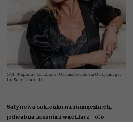
(Fot. Stephane Cardinale - Corbis/Corbis via Getty Images
for Saint Laurent)
Satynowa sukienka na ramiączkach,
jedwabna koszula i wachlarz – oto
przepis supermodelki na elegancję przy