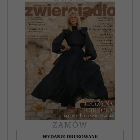
i reklam, aby oferować funkcje społecznościowe i
analizować ruch w naszej witrynie. Informacje o tym, jak
korzystasz z naszej witryny, udostępniamy partnerom
społecznościowym, reklamowym i analitycznym.
Partnerzy mogą połączyć te informacje z innymi danymi
otrzymanymi od Ciebie lub uzyskanymi podczas
korzystania z ich usług.
ZAMÓW
WYDANIE DRUKOWANE