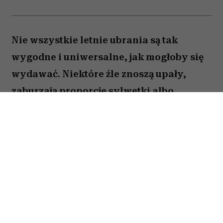
Nie wszystkie letnie ubrania są tak
wygodne i uniwersalne, jak mogłoby się
wydawać. Niektóre źle znoszą upały,
zaburzają proporcje sylwetki albo
sprawiają, że stylizacja wygląda mniej
elegancko. Oto pięć rzeczy, które stylistki
najchętniej usunęłyby z wakacyjnej szafy.
Spis treści:
Obcisłe ubrania z nieprzewiewnych
materiałów