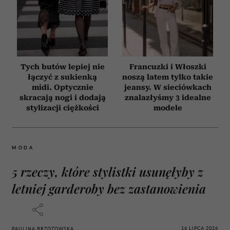
Tych butów lepiej nie
Francuzki i Włoszki
łączyć z sukienką
noszą latem tylko takie
midi. Optycznie
jeansy. W sieciówkach
skracają nogi i dodają
znalazłyśmy 3 idealne
stylizacji ciężkości
modele
MODA
5 rzeczy, które stylistki usunęłyby z
letniej garderoby bez zastanowienia
16 LIPCA 2026
PAULINA BRZOZOWSKA