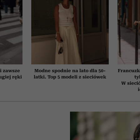
ki zawsze
Modne spodnie na lato dla 50-
Francuzk
giej ręki
latki. Top 5 modeli z sieciówek
ty
W sieci