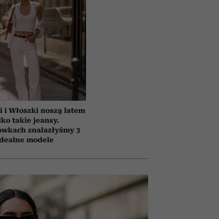
i i Włoszki noszą latem
lko takie jeansy.
ówkach znalazłyśmy 3
idealne modele