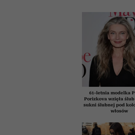
61-letnia modelka P
Porizkova wzięła ślub
sukni ślubnej pod kol
włosów