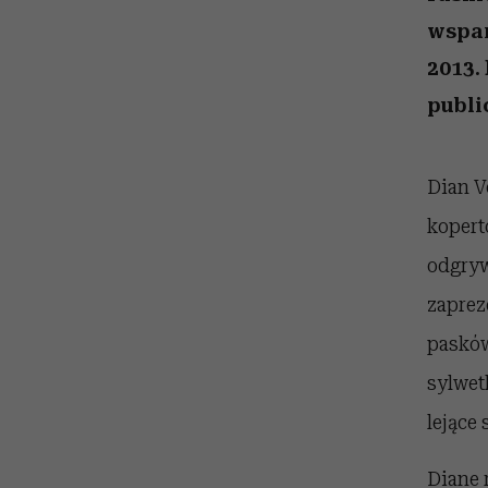
kawę z Kasią Miller”, s.
girls”
odc. 7]
wspan
2013.
publi
Dian V
kopert
odgryw
zaprez
pasków
sylwetk
lejące 
Diane 