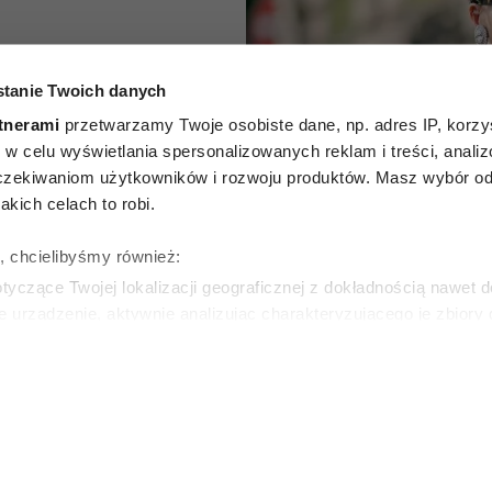
tanie Twoich danych
cz może
tnerami
przetwarzamy Twoje osobiste dane, np. adres IP, korzys
 całą
ie, w celu wyświetlania spersonalizowanych reklam i treści, anali
zekiwaniom użytkowników i rozwoju produktów. Masz wybór odn
ele kobiet
kich celach to robi.
ą latem
ę, chcielibyśmy również:
yczące Twojej lokalizacji geograficznej z dokładnością nawet d
e urządzenie, aktywnie analizując charakteryzującego je zbiory
wirtualny odcisk palca)
WSKA
ie tego, jak Twoje osobiste dane są przetwarzane oraz ustaw w
zegółów
. W Deklaracji plików cookie możesz zmienić lub wycof
ie do spersonalizowania treści i reklam, aby oferować funkcje 