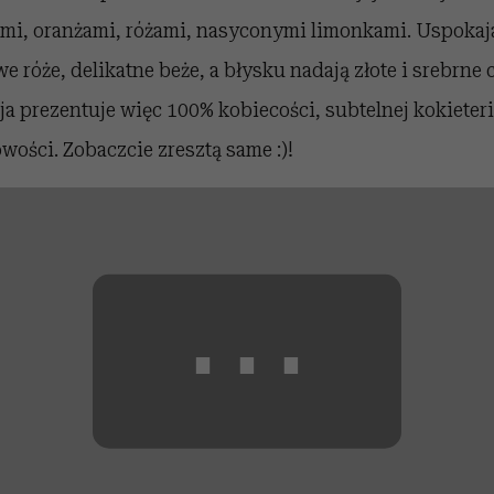
ami, oranżami, różami, nasyconymi limonkami. Uspokaja
e róże, delikatne beże, a błysku nadają złote i srebrne 
ja prezentuje więc 100% kobiecości, subtelnej kokieterii
wości. Zobaczcie zresztą same :)!
⋯