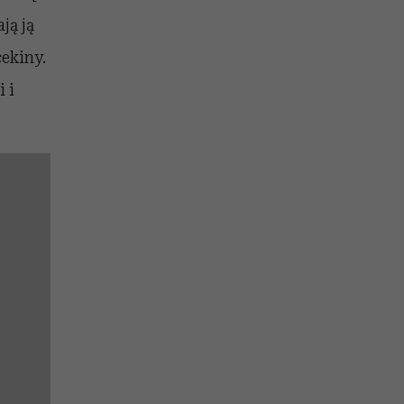
ją ją
cekiny.
 i