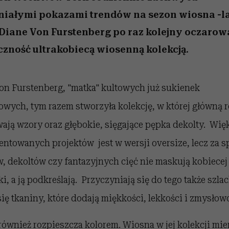
 5,
kwestie, o których wciąż
skutki dla związku i dla
Miller s. 5, odc. 6]
Raport Lyst ujaw
boimy się mówić
partnerki
najbardziej pożąd
iałymi pokazami trendów na sezon wiosna -l
ubrania i marki se
 Diane Von Furstenberg po raz kolejny oczarow
czność ultrakobiecą wiosenną kolekcją.
on Furstenberg, "matka" kultowych już sukienek
owych, tym razem stworzyła kolekcję, w której główną r
ają wzory oraz głębokie, sięgające pępka dekolty. Wię
entowanych projektów jest w wersji oversize, lecz za 
, dekoltów czy fantazyjnych cięć nie maskują kobiecej
i, a ją podkreślają. Przyczyniają się do tego także szla
się tkaniny, które dodają miękkości, lekkości i zmysłowo
również rozpieszcza kolorem. Wiosna w jej kolekcji mie