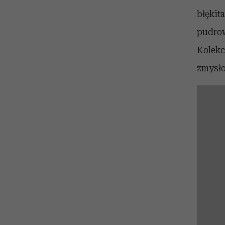
błękit
pudrow
Kolekc
zmysło