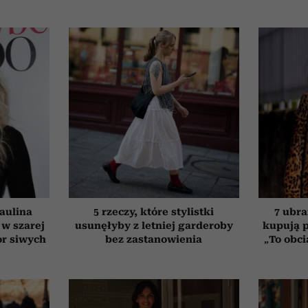
aulina
5 rzeczy, które stylistki
7 ubra
 w szarej
usunęłyby z letniej garderoby
kupują p
or siwych
bez zastanowienia
„To obci