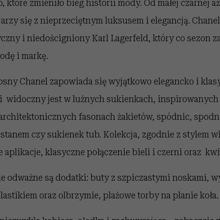
, które zmieniło bieg historii mody. Od małej czarnej aż
jarzy się z nieprzeciętnym luksusem i elegancją. Chanel
yczny i niedościgniony Karl Lagerfeld, który co sezon
odę i markę.
sny Chanel zapowiada się wyjątkowo elegancko i klas
i widoczny jest w luźnych sukienkach, inspirowanych l
architektonicznych fasonach żakietów, spódnic, spodn
tanem czy sukienek tub. Kolekcja, zgodnie z stylem wi
 aplikacje, klasyczne połączenie bieli i czerni oraz kw
e odważne są dodatki: buty z szpiczastymi noskami, 
astikiem oraz olbrzymie, plażowe torby na planie koła.