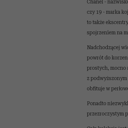
Chanel - nazwisko
czy 19 - marka ko
to także ekscentr
spojrzeniem na m
Nadchodzącej wio
powrót do korzen
prostych, mocno 
z podwyższonym s
obfituje w perłowe
Ponadto niezwykl
przezroczystym pl