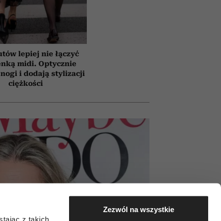
tów lepiej nie łączyć
enką midi. Optycznie
nogi i dodają stylizacji
ciężkości
Zezwól na wszystkie
tając z takich