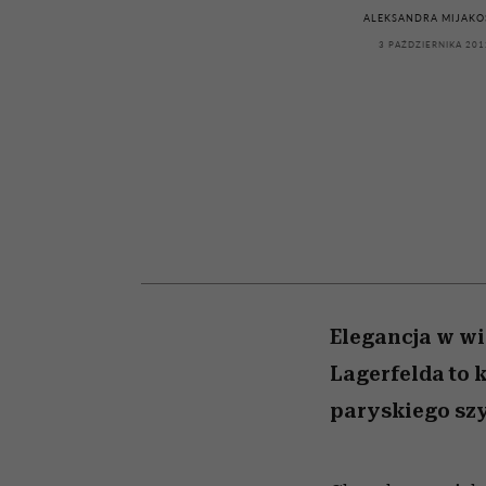
kawę z Kasią Miller”, s.
girls”
ALEKSANDRA MIJAKO
odc. 7]
3 PAŹDZIERNIKA 201
Elegancja w wi
Lagerfelda to 
paryskiego sz