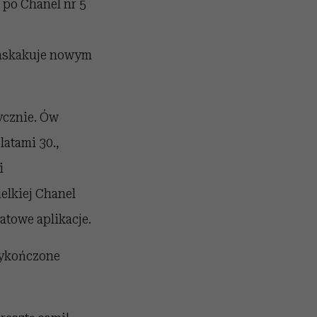
 po Chanel nr 5
 zaskakuje nowym
ycznie. Ów
atami 30.,
i
elkiej Chanel
iatowe aplikacje.
wykończone