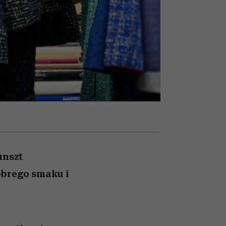
nił
relację z pieniędzmi
ane
zonu
unszt
obrego smaku i