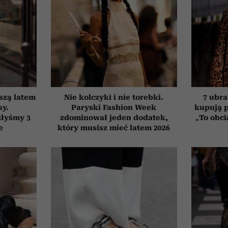
szą latem
Nie kolczyki i nie torebki.
7 ubra
sy.
Paryski Fashion Week
kupują p
złyśmy 3
zdominował jeden dodatek,
„To obci
e
który musisz mieć latem 2026