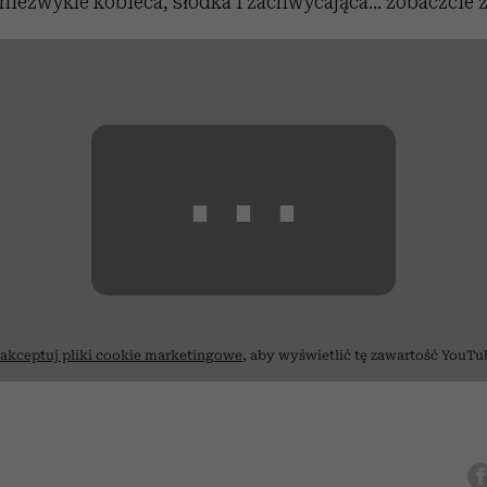
t niezwykle kobieca, słodka i zachwycająca... zobaczcie 
⋯
akceptuj pliki cookie marketingowe
, aby wyświetlić tę zawartość YouTu