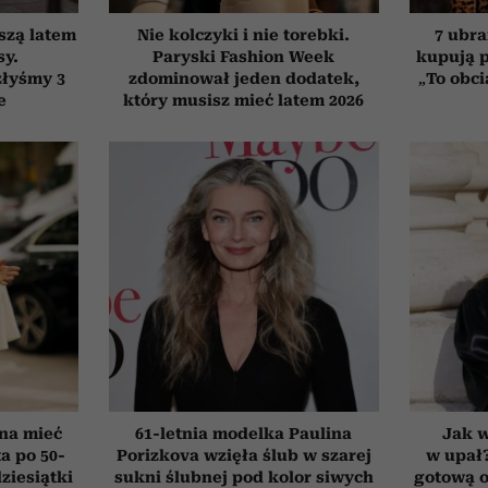
szą latem
Nie kolczyki i nie torebki.
7 ubra
sy.
Paryski Fashion Week
kupują p
złyśmy 3
zdominował jeden dodatek,
„To obci
e
który musisz mieć latem 2026
nna mieć
61-letnia modelka Paulina
Jak 
a po 50-
Porizkova wzięła ślub w szarej
w upał
dziesiątki
sukni ślubnej pod kolor siwych
gotową o