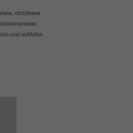
owana, utrzymana
 skonstruowane,
mion oraz subtelne