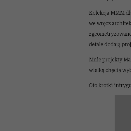
Kolekcja MMM dla
we wręcz archite
zgeometryzowane, 
detale dodają pro
Mnie projekty Mai
wielką chęcią wy
Oto krótki intryg