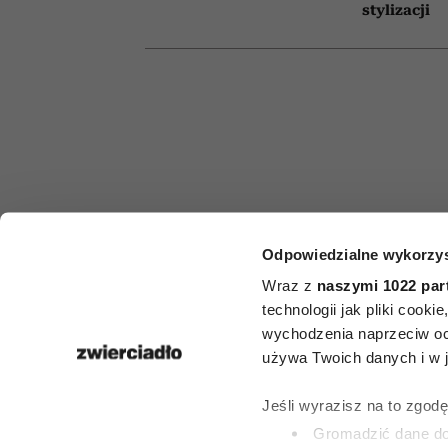
stylizacji
MODA
Odpowiedzialne wykorzys
Modne spod
Wraz z
naszymi 1022 par
technologii jak pliki cook
lato dla 50-l
wychodzenia naprzeciw oc
używa Twoich danych i w ja
5 modeli z s
Jeśli wyrazisz na to zgod
Gromadzić dane dot