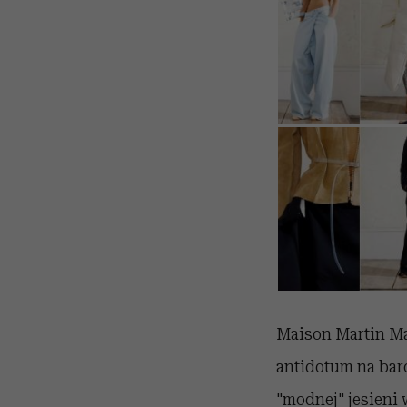
Maison Martin Mar
antidotum na bar
"modnej" jesieni