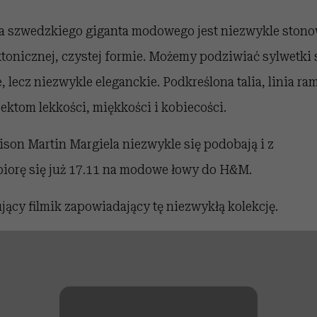
 szwedzkiego giganta modowego jest niezwykle ston
ktonicznej, czystej formie. Możemy podziwiać sylwetki
lecz niezwykle eleganckie. Podkreślona talia, linia ra
jektom lekkości, miękkości i kobiecości.
son Martin Margiela niezwykle się podobają i z
biorę się już 17.11 na modowe łowy do H&M.
ujący filmik zapowiadający tę niezwykłą kolekcję.