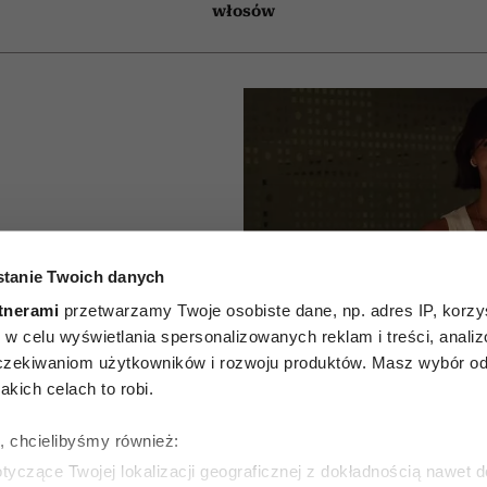
włosów
tanie Twoich danych
nie na
tnerami
przetwarzamy Twoje osobiste dane, np. adres IP, korzys
ie, w celu wyświetlania spersonalizowanych reklam i treści, anali
atki. Top
zekiwaniom użytkowników i rozwoju produktów. Masz wybór odn
kich celach to robi.
ieciówek
ę, chcielibyśmy również:
yczące Twojej lokalizacji geograficznej z dokładnością nawet d