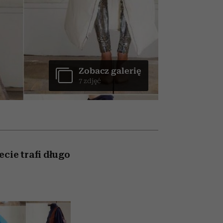
olarów
żegnają się eleganckie osoby
Zobacz galerię
7 zdjęć
cie trafi długo