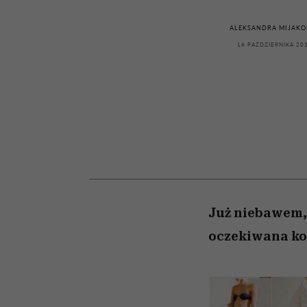
kawę z Kasią Miller”, s.
rozczarowują
odc. 7]
ALEKSANDRA MIJAKO
16 PAŹDZIERNIKA 20
Już niebawem, 
oczekiwana kol