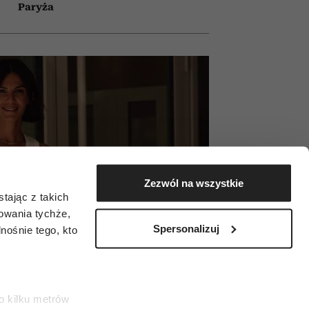
Paryża
Zezwól na wszystkie
tając z takich
zowania tychże,
Spersonalizuj
ośnie tego, kto
o kilku metrów