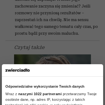
zachowanie zaczyna się zmieniać? Jeśli
rozmowy nie przyniosą rezultatów –
zaprzestań ich na chwilę. Nie ma sensu
wałkować tego samego tematu cały czas, po
prostu bądź przy swoim maluchu.
Czytaj także
Odpowiedzialne wykorzystanie Twoich danych
Wraz z
naszymi 1022 partnerami
przetwarzamy Twoje
osobiste dane, np. adres IP, korzystając z takich