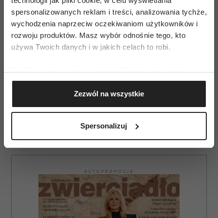
technologii jak pliki cookie, w celu wyświetlania
spersonalizowanych reklam i treści, analizowania tychże,
wychodzenia naprzeciw oczekiwaniom użytkowników i
rozwoju produktów. Masz wybór odnośnie tego, kto
używa Twoich danych i w jakich celach to robi.
Agresja u dziecka – o czym
Jeśli wyrazisz na to zgodę, chcielibyśmy również:
świadczy i jak reagować?
Gromadzić dane dotyczące Twojej lokalizacji
Zezwól na wszystkie
geograficznej z dokładnością nawet do kilku metrów
Identyfikować Twoje urządzenie, aktywnie
analizując charakteryzującego je zbiory danych
Spersonalizuj
(fingerprinting, czyli wirtualny odcisk palca)
Dowiedz się więcej odnośnie tego, jak Twoje osobiste
dane są przetwarzane oraz ustaw własne preferencje w
sekcji szczegółów
. W Deklaracji plików cookie możesz
AUTOPROMOCJA
zmienić lub wycofać swoją zgodę w dowolnej chwili.
Wykorzystujemy pliki cookie do spersonalizowania treści
i reklam, aby oferować funkcje społecznościowe i