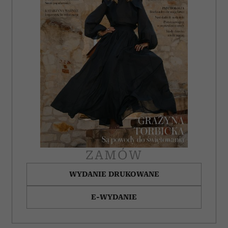
analizować ruch w naszej witrynie. Informacje o tym, jak
korzystasz z naszej witryny, udostępniamy partnerom
społecznościowym, reklamowym i analitycznym.
Partnerzy mogą połączyć te informacje z innymi danymi
otrzymanymi od Ciebie lub uzyskanymi podczas
korzystania z ich usług.
ZAMÓW
WYDANIE DRUKOWANE
E-WYDANIE