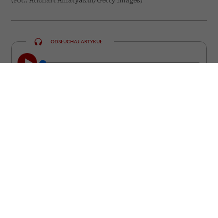
(Fot.: Atichart Amatyakul/Getty Images)
ODSŁUCHAJ ARTYKUŁ
00:00
09:56
Świat jest coraz bardziej zaśmiecony:
hałasem, światłem, przekazami
podszytymi lękiem albo zachętą do
konsumpcji. Jak budować odporność
emocjonalną, która będzie nas przed tym
chronić, a zarazem nie stępi wrażliwości i