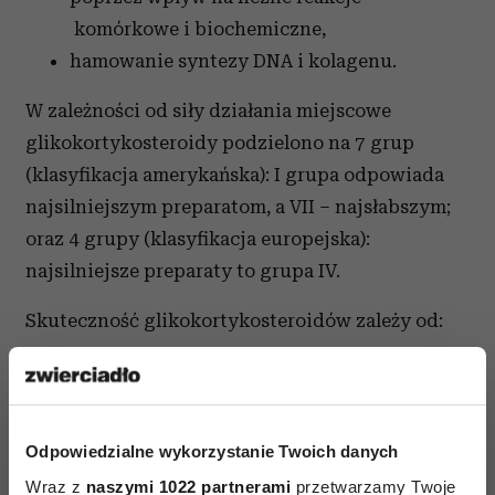
komórkowe i biochemiczne,
hamowanie syntezy DNA i kolagenu.
W zależności od siły działania miejscowe
glikokortykosteroidy podzielono na 7 grup
(klasyfikacja amerykańska): I grupa odpowiada
najsilniejszym preparatom, a VII – najsłabszym;
oraz 4 grupy (klasyfikacja europejska):
najsilniejsze preparaty to grupa IV.
Skuteczność glikokortykosteroidów zależy od:
ich budowy chemicznej,
obecności substancji dodatkowych w
preparacie,
Odpowiedzialne wykorzystanie Twoich danych
powierzchni skóry i okolicy ciała,
Wraz z
naszymi 1022 partnerami
przetwarzamy Twoje