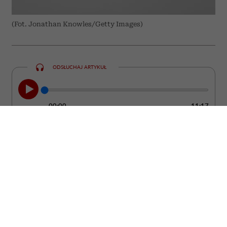
(Fot. Jonathan Knowles/Getty Images)
ODSŁUCHAJ ARTYKUŁ
00:00
11:17
Nie zawsze łatwo zauważyć moment, w
którym partner przestaje kochać. Zwykle
nie dzieje się to z dnia na dzień. Częściej
pojawiają się drobne zmiany w jego