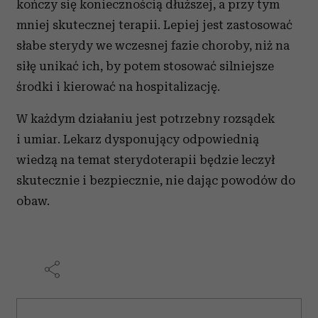
kończy się koniecznością dłuższej, a przy tym
Wykorzystujemy pliki cookie do spersonalizowania treści
i reklam, aby oferować funkcje społecznościowe i
mniej skutecznej terapii. Lepiej jest zastosować
analizować ruch w naszej witrynie. Informacje o tym, jak
słabe sterydy we wczesnej fazie choroby, niż na
korzystasz z naszej witryny, udostępniamy partnerom
siłę unikać ich, by potem stosować silniejsze
społecznościowym, reklamowym i analitycznym.
środki i kierować na hospitalizację.
Partnerzy mogą połączyć te informacje z innymi danymi
otrzymanymi od Ciebie lub uzyskanymi podczas
W każdym działaniu jest potrzebny rozsądek
korzystania z ich usług.
i umiar. Lekarz dysponujący odpowiednią
wiedzą na temat sterydoterapii będzie leczył
skutecznie i bezpiecznie, nie dając powodów do
obaw.