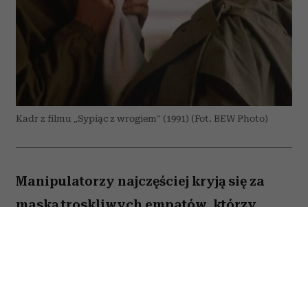
Kadr z filmu „Sypiąc z wrogiem” (1991) (Fot. BEW Photo)
Manipulatorzy najczęściej kryją się za
maską troskliwych empatów, którzy
pragną wyłącznie naszego dobra. Właśnie
to sprawia, że są tak niebezpieczni – bo
im bardziej wydają się serdeczni i
wspierający, tym trudniej zauważyć, że za