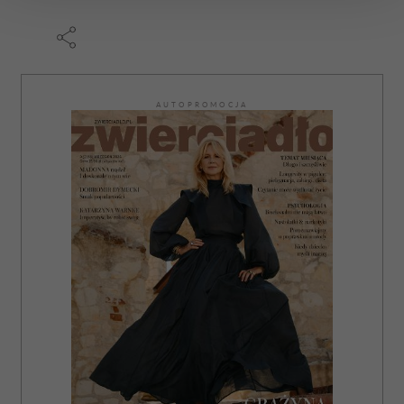
zmienić lub wycofać swoją zgodę w dowolnej chwili.
Wykorzystujemy pliki cookie do spersonalizowania treści
i reklam, aby oferować funkcje społecznościowe i
analizować ruch w naszej witrynie. Informacje o tym, jak
AUTOPROMOCJA
korzystasz z naszej witryny, udostępniamy partnerom
społecznościowym, reklamowym i analitycznym.
Partnerzy mogą połączyć te informacje z innymi danymi
otrzymanymi od Ciebie lub uzyskanymi podczas
korzystania z ich usług.