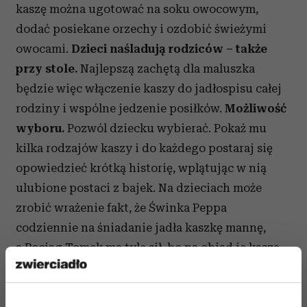
kaszę można ugotować na soku owocowym,
dodać posiekane orzechy i ozdobić świeżymi
owocami.
Dzieci naśladują rodziców – także
przy stole.
Najlepszą zachętą dla maluszka
będzie więc włączenie kaszy do jadłospisu całej
rodziny i wspólne jedzenie posiłków.
Możliwość
wyboru.
Pozwól dziecku wybierać. Pokaż mu
kilka rodzajów kaszy i do każdego postaraj się
opowiedzieć krótką historię, wplątując w nią
ulubione postaci z bajek. Na dzieciach może
zrobić wrażenie fakt, że Świnka Peppa
codziennie na śniadanie jadła kaszkę mannę,
a Pociąg Tomek ma tyle sił, bo na obiad je kaszę
gryczaną! Gdy zaprezentujesz maluchowi
wszystkie kasze, zapytaj, która mu się