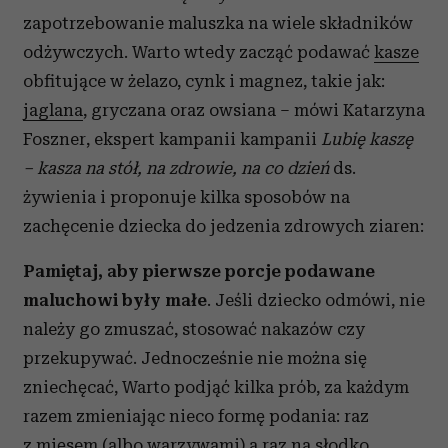
zapotrzebowanie maluszka na wiele składników
odżywczych. Warto wtedy zacząć podawać
kasze
obfitujące w żelazo, cynk i magnez, takie jak:
jaglana
, gryczana oraz owsiana – mówi Katarzyna
Foszner, ekspert kampanii kampanii
Lubię kaszę
– kasza na stół, na zdrowie, na co dzień
ds.
żywienia i proponuje kilka sposobów na
zachęcenie dziecka do jedzenia zdrowych ziaren:
Pamiętaj, aby pierwsze porcje podawane
maluchowi były małe
. Jeśli dziecko odmówi, nie
należy go zmuszać, stosować nakazów czy
przekupywać. Jednocześnie nie można się
zniechęcać, Warto podjąć kilka prób, za każdym
razem zmieniając nieco formę podania: raz
z mięsem (albo warzywami) a raz na słodko.