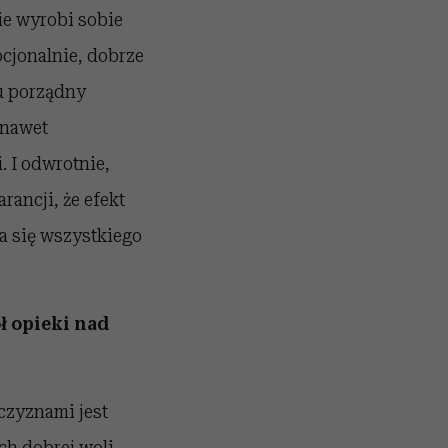
kie wyrobi sobie
cjonalnie, dobrze
tu porządny
 nawet
. I odwrotnie,
ancji, że efekt
a się wszystkiego
ł opieki nad
żczyznami jest
ich dobrej woli