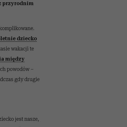
 z przyrodnim
skomplikowane.
letnie dziecko
asie wakacji te
ia między
nych powodów –
odczas gdy drugie
iecko jest nasze,