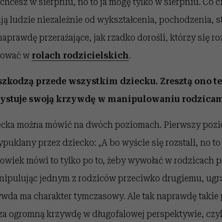
 chcesz w sierpniu, no to ja mogę tylko w sierpniu. Co c
ą ludzie niezależnie od wykształcenia, pochodzenia, s
prawdę przerażające, jak rzadko dorośli, którzy się rozs
nować w
rolach rodzicielskich
.
szkodzą przede wszystkim dziecku. Zresztą ono te
zystuje swoją krzywdę w manipulowaniu rodzicam
cka można mówić na dwóch poziomach. Pierwszy pozi
puklany przez dziecko: „A bo wyście się rozstali, no to
łowiek mówi to tylko po to, żeby wywołać w rodzicach p
nipulując jednym z rodziców przeciwko drugiemu, ugra
zywda ma charakter tymczasowy. Ale tak naprawdę taki
a ogromną krzywdę w długofalowej perspektywie, czy