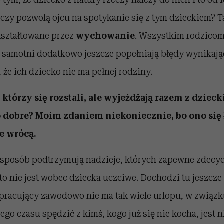
, czy pozwolą ojcu na spotykanie się z tym dzieckiem? T
kształtowane przez
wychowanie
. Wszystkim rodzicom 
i samotni dodatkowo jeszcze popełniają błędy wynikają
 że ich dziecko nie ma pełnej rodziny.
którzy się rozstali, ale wyjeżdżają razem z dziec
o dobre? Moim zdaniem niekoniecznie, bo ono się ł
ie wrócą.
 sposób podtrzymują nadzieje, których zapewne zdecyd
 to nie jest wobec dziecka uczciwe. Dochodzi tu jeszcze
 pracujący zawodowo nie ma tak wiele urlopu, w związ
go czasu spędzić z kimś, kogo już się nie kocha, jest n