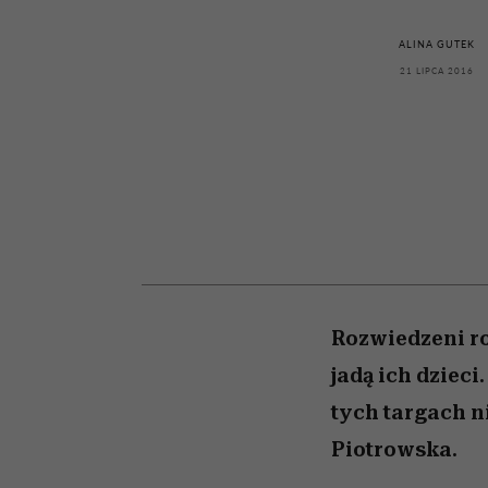
kawę z Kasią Miller”, s.
rozczarowują
odc. 7]
ALINA GUTEK
21 LIPCA 2016
Rozwiedzeni rod
jadą ich dzieci
tych targach n
Piotrowska.