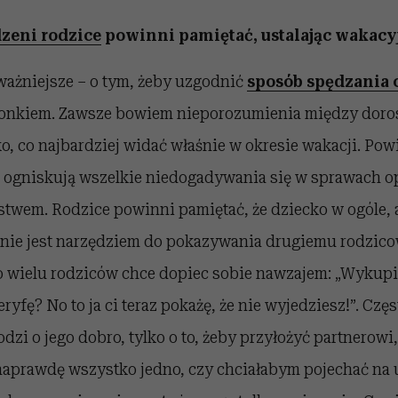
zeni rodzice
powinni pamiętać, ustalając wakacy
ważniejsze – o tym, żeby uzgodnić
sposób spędzania 
onkiem. Zawsze bowiem nieporozumienia między doro
o, co najbardziej widać właśnie w okresie wakacji. Po
e ogniskują wszelkie niedogadywania się w sprawach o
wem. Rodzice powinni pamiętać, że dziecko w ogóle, a
, nie jest narzędziem do pokazywania drugiemu rodzico
Bo wielu rodziców chce dopiec sobie nawzajem: „Wykupi
ryfę? No to ja ci teraz pokażę, że nie wyjedziesz!”. Czę
dzi o jego dobro, tylko o to, żeby przyłożyć partnerowi
 naprawdę wszystko jedno, czy chciałabym pojechać na u