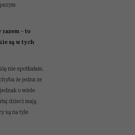
lepszym
y razem – to
ie są w tych
się nie spotkałam.
chyba że jedna ze
 jednak o wiele
taj dzieci mają
y są na tyle