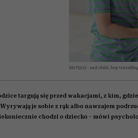
 5,
Raport Lyst ujawnił
Miller s. 5, odc. 6]
trafiła do grona
skuteczne
kosztuje to tysiące d
wśród widzów
najpopularniejszych seriali
najbardziej pożądane
ubrania i marki sezonu
Netflixa
59175513 - sad child, boy travelli
zice targują się przed wakacjami, z kim, gdzie 
. Wyrywają je sobie z rąk albo nawzajem podrzuc
iekoniecznie chodzi o dziecko – mówi psychol