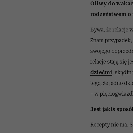
Oliwy do wakacy
rodzeństwem o r
Bywa, że relacje 
Znam przypadek, 
swojego poprzedni
relacje stają się 
dziećmi
, skądi
tego, że jedno d
– w pięciogwiaz
Jest jakiś sposó
Recepty nie ma. S