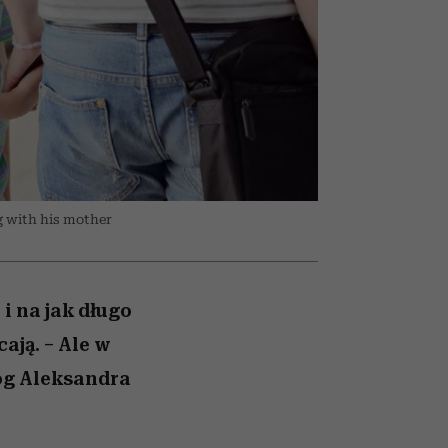
olarów
żegnają się eleganckie osoby
ng with his mother
i na jak długo
ają. – Ale w
og Aleksandra