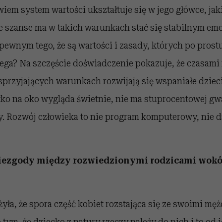
owiem system wartości ukształtuje się w jego główce, ja
e szanse ma w takich warunkach stać się stabilnym emo
ewnym tego, że są wartości i zasady, których po pros
zega? Na szczęście doświadczenie pokazuje, że czasami
sprzyjających warunkach rozwijają się wspaniałe dzieci
ko na oko wygląda świetnie, nie ma stuprocentowej gwar
y. Rozwój człowieka to nie program komputerowy, nie d
niezgody między rozwiedzionymi rodzicami wokó
yła, że spora część kobiet rozstająca się ze swoimi mę
tym, że dziecko z natury rzeczy należy do nich i to od 