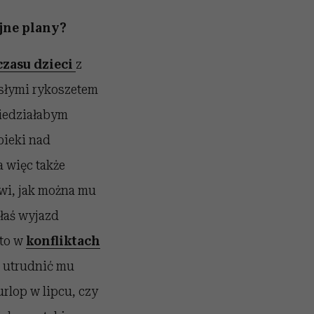
jne plany?
czasu dzieci
z
słymi rykoszetem
wiedziałabym
pieki nad
 więc także
wi, jak można mu
łaś wyjazd
sto w
konfliktach
, utrudnić mu
rlop w lipcu, czy