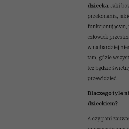
dziecka
. Jaki b
przekonania, jaki
funkcjonującym, p
człowiek przestr
w najbardziej nie
tam, gdzie wszyst
też będzie świetn
przewidzieć.
Dlaczego tyle 
dzieckiem?
A czy pani zauważ
przeświadczona o 