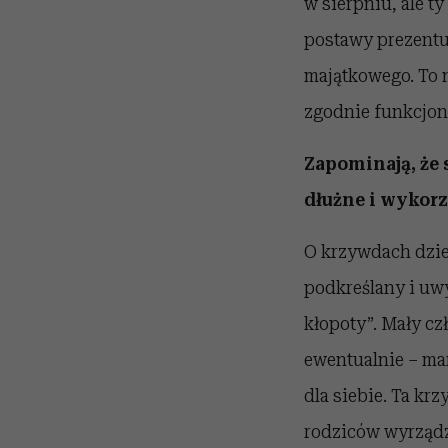
w sierpniu, ale ty
postawy prezentuj
majątkowego. To na
zgodnie funkcjo
Zapominają, że 
dłużne i wykor
O krzywdach dzie
podkreślany i uwy
kłopoty”. Mały cz
ewentualnie – ma
dla siebie. Ta kr
rodziców wyrządz