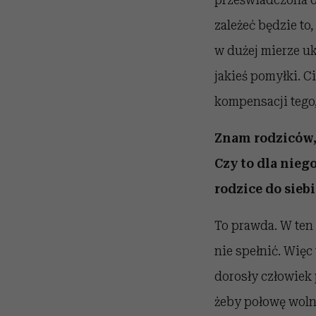
zależeć będzie to
w dużej mierze u
jakieś pomyłki. C
kompensacji tego,
Znam rodziców, 
Czy to dla nieg
rodzice do sieb
To prawda. W ten
nie spełnić. Więc
dorosły człowiek
żeby połowę wolne