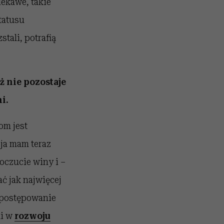
iekawe, takie
tatusu
tali, potrafią
ż nie pozostaje
i.
om jest
 ja mam teraz
oczucie winy i –
ć jak najwięcej
e postępowanie
li w
rozwoju