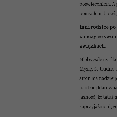
poświęceniem. A p
pomysłem, bo wią
Inni rodzice po 
znaczy ze swoim
związkach.
Niebywale rzadko 
Myślę, że trudno 
stron ma nadzieję
bardziej klarowna
jasność, że tatuś
zaprzyjaźnieni, ż