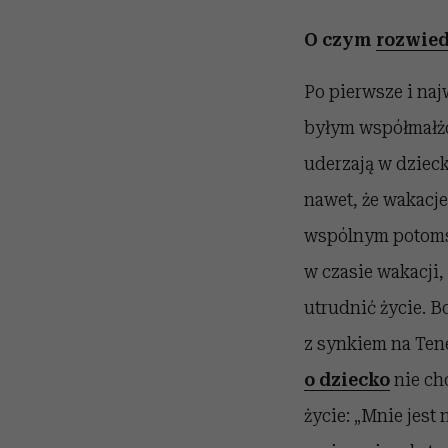
O czym
rozwied
Po pierwsze i naj
byłym współmałż
uderzają w dzieck
nawet, że wakacj
wspólnym potomst
w czasie wakacji
utrudnić życie. 
z synkiem na Tene
o dziecko
nie cho
życie: „Mnie jest