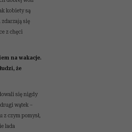
ak kobiety są
zdarzają się
ce z chęci
kiem na wakacje.
udzi, że
owali się nigdy
 drugi wątek –
ku z czym pomysł,
ie lada