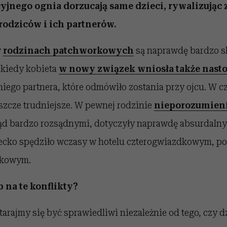
jnego ognia dorzucają same dzieci, rywalizując
odziców i ich partnerów.
w
rodzinach patchworkowych
są naprawdę bardzo 
kiedy kobieta
w nowy związek wniosła także nasto
ego partnera, które odmówiło zostania przy ojcu. W cz
jeszcze trudniejsze. W pewnej rodzinie
nieporozumien
nąd bardzo rozsądnymi, dotyczyły naprawdę absurdal
ziecko spędziło wczasy w hotelu czterogwiazdkowym, p
dkowym.
b na te konflikty?
tarajmy się być sprawiedliwi niezależnie od tego, czy dz