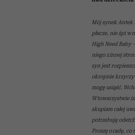
Mój synek Antek m
płacze, nie śpi w
High Need Baby –
niego z innej stro
syn jest rozpieszc
okropnie krzyczy i
mogę usiąść. Wcho
W towarzystwie in
skupiam całej uwa
potrzebuję odetch
Proszę o radę, co