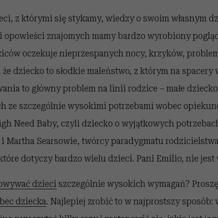
eci, z którymi się stykamy, wiedzy o swoim własnym dz
y i opowieści znajomych mamy bardzo wyrobiony pogląd,
dziców oczekuje nieprzespanych nocy, krzyków, problem
 że dziecko to słodkie maleństwo, z którym na spacery
ania to główny problem na linii rodzice – małe dziecko
ch ze szczególnie wysokimi potrzebami wobec opieku
igh Need Baby, czyli dziecko o wyjątkowych potrzebach
 i Martha Searsowie, twórcy paradygmatu rodzicielstwa 
które dotyczy bardzo wielu dzieci. Pani Emilio, nie jest
owywać dzieci
szczególnie wysokich wymagań? Proszę
bec dziecka
. Najlepiej zrobić to w najprostszy sposób: 