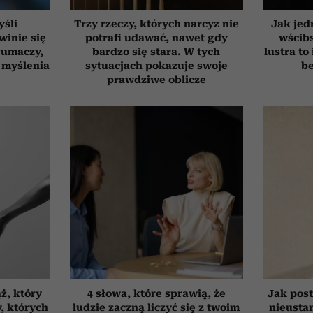
yśli
Trzy rzeczy, których narcyz nie
Jak jed
winie się
potrafi udawać, nawet gdy
wścib
łumaczy,
bardzo się stara. W tych
lustra to
 myślenia
sytuacjach pokazuje swoje
be
prawdziwe oblicze
ż, który
4 słowa, które sprawią, że
Jak post
, których
ludzie zaczną liczyć się z twoim
nieusta