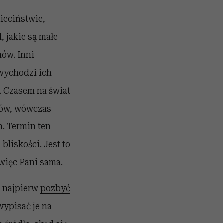
ieciństwie,
 jakie są małe
ów. Inni
 wychodzi ich
. Czasem na świat
nów, wówczas
. Termin ten
bliskości. Jest to
 więc Pani sama.
 najpierw
pozbyć
wypisać je na