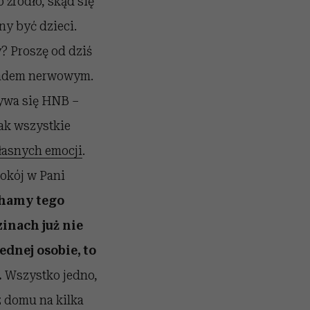
o źródło, skąd się
ny być dzieci.
? Proszę od dziś
kładem nerwowym.
zywa się HNB –
jak wszystkie
łasnych emocji
.
okój w Pani
uchamy tego
inach już nie
dnej osobie, to
.
Wszystko jedno,
z domu na kilka