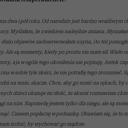
a dwa i pół roku. Od narodzin jest bardzo wrażliwym c
 nocy. Myślałam, że z wiekiem nadejdzie zmiana. Słyszała
 dużo objawów zaobserwowałam u syna, i to też pomogło
ny. Ale są momenty, kiedy po prostu nie mam sił. Wiele 
zony, a ja w ogóle tego określenia nie pojmuję. Antek czę
 ma w sobie tyle złości, że nie potrafię tego zrozumieć. S
dzi na mnie, skacze. Chce, aby go nosić na rękach, by ci
nych dzieci okazuje mi złość, że akurat rozmawiam z kim
gi na nim. Naprawdę jestem tylko dla niego, ale są mom
nąć. Czasem popłaczę w poduszkę. Obawiam się, że to m
 mam zrobić, by wychować go mądrze.