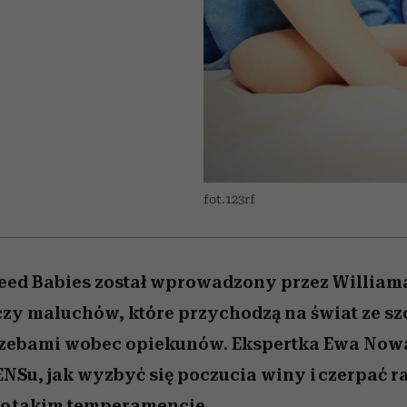
 5,
kwestie, o których wciąż
skutki dla związku i dla
Miller s. 5, odc. 6]
Raport Lyst ujaw
boimy się mówić
partnerki
najbardziej pożąd
ubrania i marki se
fot.123rf
ed Babies został wprowadzony przez Williama
zy maluchów, które przychodzą na świat ze sz
zebami wobec opiekunów. Ekspertka Ewa Nowa
ENSu, jak wyzbyć się poczucia winy i czerpać ra
 o takim temperamencie.