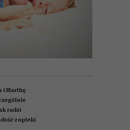
nił
relację z pieniędzmi
ane
zonu
 i Marthę
czególnie
k radzi
dość z opieki