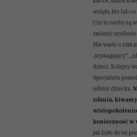
kartce, każde kole
wzięło, kto lub c
Czy te osoby są w
zmienić myślenie
Nie warto o nim m
„wymagający”, „ni
dzieci. Kolejny w
Specjalista pomo
odbiór dziecka.
N
zdania, kiwamy 
wielopokoleniow
konieczność w 
jak było do tej p