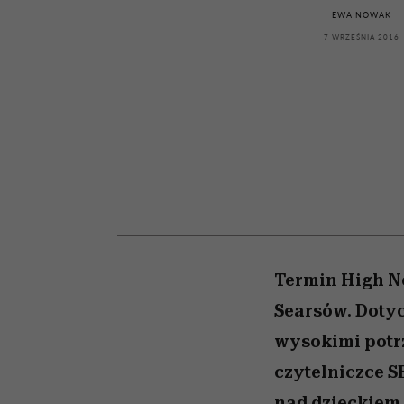
kawę z Kasią Miller”, s.
girls”
EWA NOWAK
odc. 7]
7 WRZEŚNIA 2016
Termin High Ne
Searsów. Dotyc
wysokimi potr
czytelniczce S
nad dzieckiem