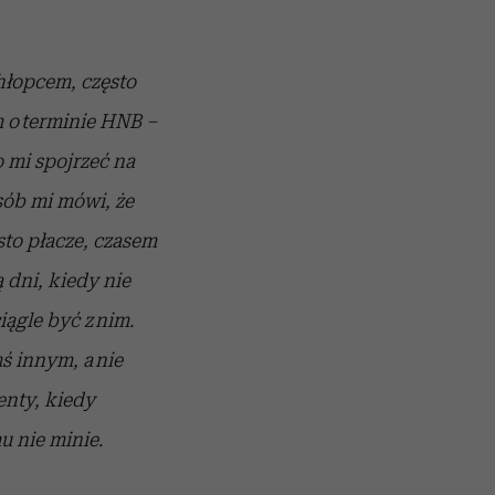
hłopcem, często
m o terminie HNB –
 mi spojrzeć na
osób mi mówi, że
sto płacze, czasem
ą dni, kiedy nie
ągle być z nim.
ś innym, a nie
enty, kiedy
u nie minie.