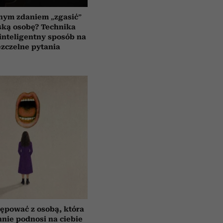
nym zdaniem „zgasić”
ską osobę? Technika
 inteligentny sposób na
zczelne pytania
ępować z osobą, która
nnie podnosi na ciebie