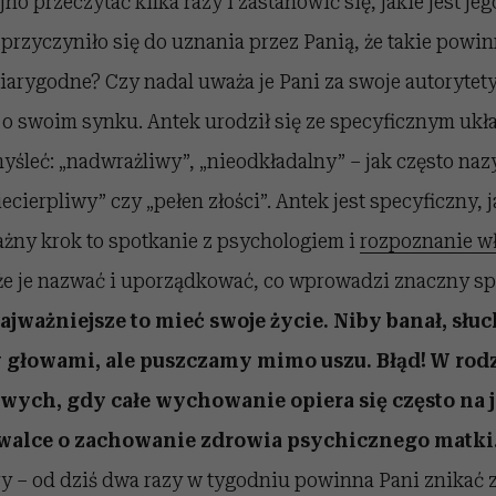
jno przeczytać kilka razy i zastanowić się, jakie jest jeg
o przyczyniło się do uznania przez Panią, że takie powin
iarygodne? Czy nadal uważa je Pani za swoje autorytety
 o swoim synku. Antek urodził się ze specyficznym u
yśleć: „nadwrażliwy”, „nieodkładalny” – jak często na
ecierpliwy” czy „pełen złości”. Antek jest specyficzny, 
ażny krok to spotkanie z psychologiem i
rozpoznanie w
że je nazwać i uporządkować, co wprowadzi znaczny sp
ajważniejsze to mieć swoje życie. Niby banał, sł
głowami, ale puszczamy mimo uszu. Błąd! W rodz
ych, gdy całe wychowanie opiera się często na je
walce o zachowanie zdrowia psychicznego matki
ory – od dziś dwa razy w tygodniu powinna Pani znikać 