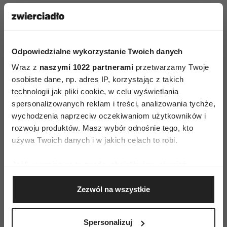
proszę zdawać synowi pytania typu: „Kiedy
chcesz się uczyć?”, „Jak mogę ci pomóc?”, „Jaką
ocenę chciałbyś dostać z tego sprawdzianu?”, „Co
musisz zrobić, żeby tak się stało?”. Po kilku
Odpowiedzialne wykorzystanie Twoich danych
razach zorientuje się, że nastąpiła trwała zamiana
Wraz z
naszymi 1022 partnerami
przetwarzamy Twoje
osobiste dane, np. adres IP, korzystając z takich
ról. To on teraz jest odpowiedzialny za swoje
technologii jak pliki cookie, w celu wyświetlania
szkolne sprawy
i dopiero gdy to sobie
spersonalizowanych reklam i treści, analizowania tychże,
uświadomi, sam przejmie kontrolę nad lekcjami.
wychodzenia naprzeciw oczekiwaniom użytkowników i
A wtedy Pani odzyska spokój ducha i uwolni się
rozwoju produktów. Masz wybór odnośnie tego, kto
od roli zrzędzącej mamy. Polecałabym także
używa Twoich danych i w jakich celach to robi.
jedno lub dwa spotkania z terapeutą, który
Jeśli wyrazisz na to zgodę, chcielibyśmy również:
pomógłby Pani w ustaleniu granicy między
Gromadzić dane dotyczące Twojej lokalizacji
życiem Pani a syna. Proszę też prowadzić zapiski:
Zezwól na wszystkie
geograficznej z dokładnością nawet do kilku metrów
„Czym się dziś martwiłam?”. To niezwykle
Identyfikować Twoje urządzenie, aktywnie
skuteczne narzędzie uwalniania od napięcia
analizując charakteryzującego je zbiory danych
Spersonalizuj